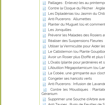
Paillages : Enlevez-les au printemp
Contre la Cloque du Pêcher : Argile
Les Dipladénias (ou Jasmin du Chili
Anti Pucerons : Allumettes
Planter du Muguet (où et comment
Les Jonquilles
Prévenir les Maladies des Rosiers a
Réaliser des Suspensions Fleuries
Utiliser la Vermiculite pour Aider l
Le Callistemon (ou Plante Goupillo
Avoir un Rosier plus Etoffé et plus
L'Oxalis (plante pour jardinières et
L'Abutilon Mégapotamicum (ou Lan
La Cobée, une grimpante aux cloch
Congeler ses haricots verts
Anti Pucerons : Infusion de Lavand
Contre les Moustiques : Plantat
Géranium
Supprimer une Souche d'Arbre avec 
Anti Taupes : Purin de Feuilles de 