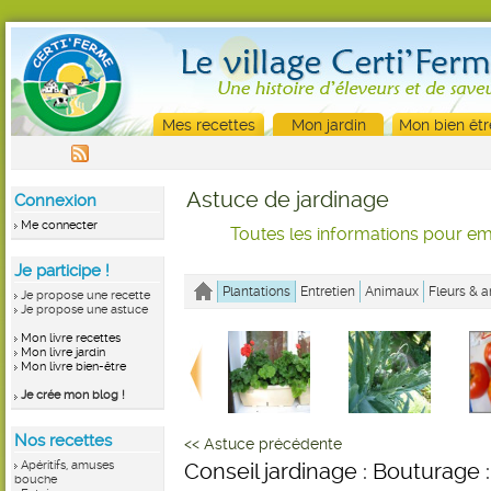
Mes recettes
Mon jardin
Mon bien êtr
Astuce de jardinage
Connexion
Me connecter
Toutes les informations pour emb
Je participe !
Plantations
Entretien
Animaux
Fleurs & a
Je propose une recette
Je propose une astuce
Mon livre recettes
Mon livre jardin
Mon livre bien-être
Je crée mon blog !
Nos recettes
<< Astuce précédente
Apéritifs, amuses
Conseil jardinage : Bouturage :
bouche