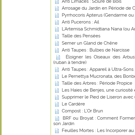
Anti Limaces : Sciure de Bois
Arrosage du Jardin en Période de 
Pyrrhocoris Apterus (Gendarme ou Su
Anti Pucerons : Ail
L'Artemisa Schmidtiana Nana (ou A
Taille des Pensées
Semer un Gland de Chêne
Anti Taupes : Bulbes de Narcisse
Éloigner les Oiseaux des Arbust
(ruban à tendre)
Anti Taupes : Appareil à Ultra-Sons
Le Pernettya Mucronata, des Bonb
Taille des Arbres : Période Propice
Les Haies de Benjes, une curiosité
Supprimer le Pied de Liseron avec
Le Cardère
Compost : L’Or Brun
BRF ou Broyat : Comment Former u
son Jardin
Feuilles Mortes : Les Incorporer a