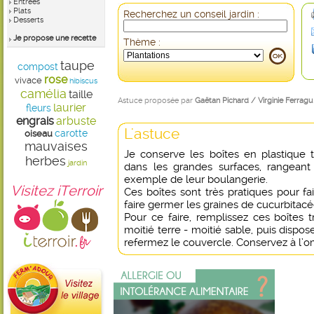
Entrées
Plats
Recherchez un conseil jardin :
Desserts
Je propose une recette
Thème :
taupe
compost
rose
vivace
hibiscus
camélia
taille
Astuce proposée par
Gaëtan Pichard / Virginie Ferragu
laurier
fleurs
engrais
arbuste
L'astuce
carotte
oiseau
mauvaises
Je conserve les boîtes en plastique 
herbes
jardin
dans les grandes surfaces, rangeant
exemple de leur boulangerie.
Visitez iTerroir
Ces boîtes sont très pratiques pour f
faire germer les graines de cucurbitacé
Pour ce faire, remplissez ces boîtes
moitié terre - moitié sable, puis dispos
refermez le couvercle. Conservez à l’o