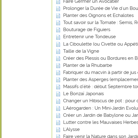
Faire Germer un Avocatier
Prolonger la Durée de Vie d'un Bou
Planter des Oignons et Echalotes
Tout savoir sur la Tomate : Semis, R
Bouturage de Figuiers
Entretenir une Tondeuse
La Ciboulette (ou Civette ou Appéti
Taille de la Vigne
Créer des Plessis ou Bordures en B
Planter de la Rhubarbe
Fabriquer du macvin à partir de jus 
Planter des Asperges (emplacemen
Massifs d’été : début Septembre tout
Le Bonzaï Japonais
Changer un Hibiscus de pot : pour 
L'Aérogarden : Un Mini-Jardin Evolut
Créer un Jardin de Babylone ou Ja
Lutter contre les Mauvaises Herbes
L'Alysse
Faire venir la Nature dans son Jard