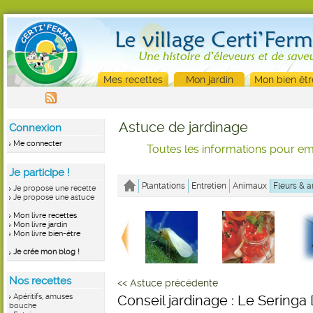
Mes recettes
Mon jardin
Mon bien êtr
Astuce de jardinage
Connexion
Me connecter
Toutes les informations pour emb
Je participe !
Plantations
Entretien
Animaux
Fleurs & a
Je propose une recette
Je propose une astuce
Mon livre recettes
Mon livre jardin
Mon livre bien-être
Je crée mon blog !
Nos recettes
<< Astuce précédente
Apéritifs, amuses
Conseil jardinage : Le Seringa
bouche