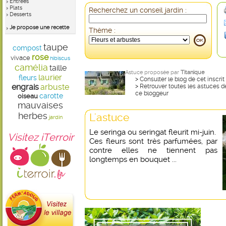
Entrées
Plats
Recherchez un conseil jardin :
Desserts
Je propose une recette
Thème :
taupe
compost
rose
vivace
hibiscus
camélia
taille
Astuce proposée par
Titanique
laurier
fleurs
>
Consulter le blog de cet inscrit
engrais
arbuste
>
Retrouver toutes les astuces d
ce bloggeur
carotte
oiseau
mauvaises
herbes
L'astuce
jardin
Le seringa ou seringat fleurit mi-juin.
Visitez iTerroir
Ces fleurs sont très parfumées, par
contre elles ne tiennent pas
longtemps en bouquet ...