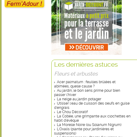
Les dernières astuces
Fleurs et arbustes
Acer palmatum : feuilles brûlées et
abimées, quelle cause ?
Au jardin, le bon sens prime pour bien
passer l’hiver
La neige au jardin potager
Utiliser l'eau de cuisson des oeufs en guise
d'engrais
Le Chou Décoratif
La Cobée, une grimpante aux clochettes en
habit d’évêque
La Morelle Noire (ou Solanum Nigrum)
L'Oxalis (plante pour jardinières et
suspensions)