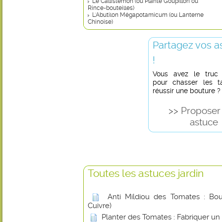
Le Callistemon (ou Plante Goupillon ou
Rince-bouteilles)
L'Abutilon Mégapotamicum (ou Lanterne
Chinoise)
Partagez vos a
!
Vous avez le truc in
pour chasser les t
réussir une bouture ?
>> Proposer
astuce
Toutes les astuces jardin
Anti Mildiou des Tomates : Boui
Cuivre)
Planter des Tomates : Fabriquer un