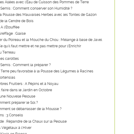
les Allées avec l'Eau de Cuisson des Pommes de Terre
 Semis : Comment conserver son Humidité ?
a Pousse des Mauvaises Herbes avec les Tontes de Gazon
de la Cendre de Bois
 A l’Étouffée
reffage : Glaise
er du Poireau et la Mouche du Chou : Mélange à base de Javel
 qu'il faut mettre et ne pas mettre pour l'Enrichir
u Terreau
es carottes
 Semis : Comment la préparer ?
 Terre peu favorable à la Pousse des Légumes à Racines
Hortensias
rbres Fruitiers : A Pépins et à Noyau
t faire dans le Jardin en Octobre
'une Nouvelle Pelouse
ment préparer le Sol ?
mment se débarrasser de la Mousse ?
ns : 3 Conseils
ide : Répandre de la Chaux sur la Pelouse
s Végétaux à l'Hiver