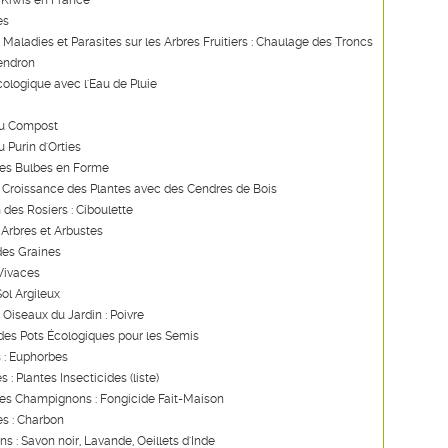
 Kiwis en France
es
s Maladies et Parasites sur les Arbres Fruitiers : Chaulage des Troncs
endron
ologique avec l'Eau de Pluie
du Compost
u Purin d'Orties
des Bulbes en Forme
a Croissance des Plantes avec des Cendres de Bois
 des Rosiers : Ciboulette
 Arbres et Arbustes
des Graines
 Vivaces
Sol Argileux
 Oiseaux du Jardin : Poivre
des Pots Écologiques pour les Semis
 : Euphorbes
s : Plantes Insecticides (liste)
les Champignons : Fongicide Fait-Maison
s : Charbon
ns : Savon noir, Lavande, Oeillets d'Inde