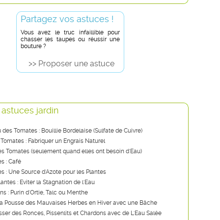
Partagez vos astuces !
Vous avez le truc infaillible pour
chasser les taupes ou réussir une
bouture ?
>> Proposer une astuce
 astuces jardin
u des Tomates : Bouillie Bordelaise (Sulfate de Cuivre)
 Tomates : Fabriquer un Engrais Naturel
s Tomates (seulement quand elles ont besoin d'Eau)
s : Café
ies : Une Source d'Azote pour les Plantes
lantes : Eviter la Stagnation de l'Eau
ns : Purin d'Ortie, Talc ou Menthe
a Pousse des Mauvaises Herbes en Hiver avec une Bâche
ser des Ronces, Pissenlits et Chardons avec de L'Eau Salée