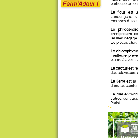
particulièremen
Le ficus
est le
cancérigène, u
mousses d'isolati
Le philodendr
omniprésent da
feuilles dégage
les pièces chau
Le chlorophyt
meilleure préve
plante à avoir a
Le cactus
est r
des téléviseurs 
Le lierre
est la 
dans les peintur
Le dieffenbachi
autres, sont aus
Paris).