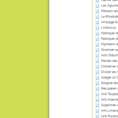
Planter des
Les Agrum
Prévenir le
Le Rhodod
Arrosage Ec
L'Hibiscus
Fabriquer 
Fabriquer d
Maintenir 
Favoriser l
Anti Oïdium
Planter des
Conserver 
Diviser les
Alléger un 
Eloigner les
Récupérer 
Anti Taupes
Anti Insecte
Supprimer 
Anti Limace
Anti Pucero