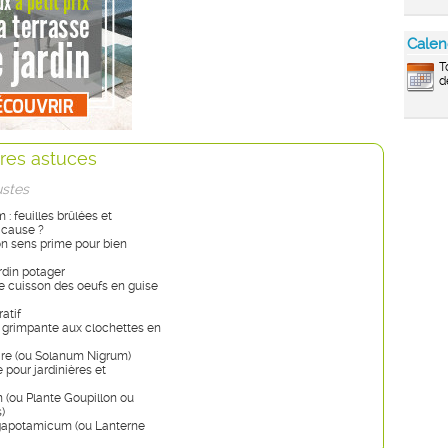
Calen
T
d
res astuces
ustes
: feuilles brûlées et
 cause ?
bon sens prime pour bien
rdin potager
 de cuisson des oeufs en guise
atif
 grimpante aux clochettes en
ire (ou Solanum Nigrum)
e pour jardinières et
 (ou Plante Goupillon ou
)
gapotamicum (ou Lanterne