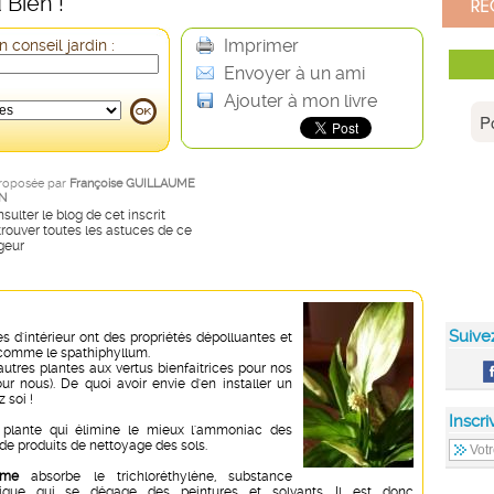
 Bien !
Imprimer
 conseil jardin :
Envoyer à un ami
Ajouter à mon livre
roposée par
Françoise GUILLAUME
N
sulter le blog de cet inscrit
rouver toutes les astuces de ce
geur
Suive
s d'intérieur ont des propriétés dépolluantes et
comme le spathiphyllum.
autres plantes aux vertus bienfaitrices pour nos
our nous). De quoi avoir envie d'en installer un
 soi !
Inscri
 plante qui élimine le mieux l'ammoniac des
de produits de nettoyage des sols.
ème
absorbe le trichloréthylène, substance
ique qui se dégage des peintures et solvants. Il est donc