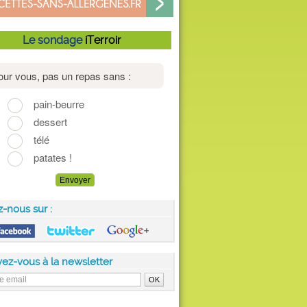
Le sondage
iTerroir
z-nous sur :
vez-vous à la newsletter