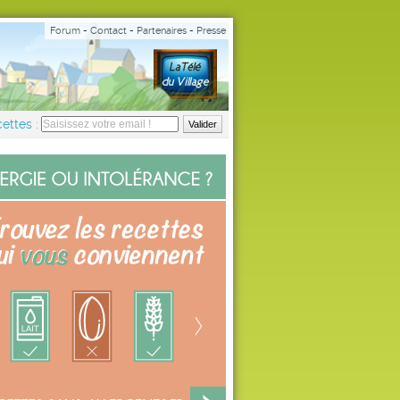
Forum
-
Contact
-
Partenaires
-
Presse
ettes :