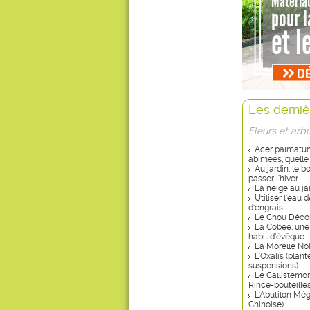
Les derniè
Fleurs et arb
Acer palmatum 
abimées, quelle
Au jardin, le 
passer l’hiver
La neige au ja
Utiliser l'eau
d'engrais
Le Chou Décor
La Cobée, une
habit d’évêque
La Morelle No
L'Oxalis (plant
suspensions)
Le Callistemon
Rince-bouteilles
L'Abutilon Mé
Chinoise)