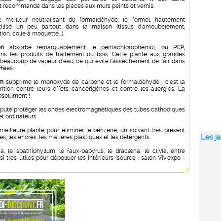
t recommandé dans les pièces aux murs peints et vernis.
 meilleur neutralisant du formaldéhyde, le formol, hautement
tilisé un peu partout dans la maison (tissus d'ameubelement,
on, colle à moquette...).
on
absorbe remarquablement le pentachlorophémol, ou PCP,
ns les produits de traitement du bois. Cette plante aux grandes
 beaucoup de vapeur d'eau, ce qui évite l'assèchement de l'air dans
ffées.
um
supprime le monoxyde de carbone et le formaldéhyde ; c'est la
ntion contre leurs effets cancérigènes et contre les allergies. La
bsolument !
éputé protéger les ondes électromagnétiques des tubes cathodiques
et ordinateurs.
meilleure plante pour éliminer le benzène, un solvant très présent
Les ja
es, les encres, les matières plastiques et les détergents.
a, le spathiphyllum, le faux-papyrus, le dracæna, le clivia, entre
si très utiles pour dépolluer les intérieurs (source : salon Viv'expo -