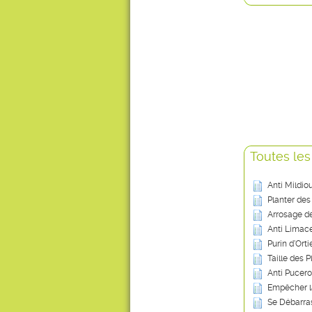
Toutes les
Anti Mildio
Planter des
Arrosage de
Anti Limace
Purin d’Ort
Taille des P
Anti Pucero
Empêcher l
Se Débarras