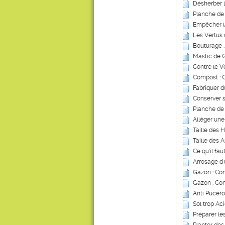
Désherber 
Planche de
Empêcher l
Les Vertus 
Bouturage :
Mastic de G
Contre le V
Compost : Ce
Fabriquer d
Conserver s
Planche de
Alléger une
Taille des 
Taille des A
Ce qu'il fau
Arrosage d
Gazon : Com
Gazon : Co
Anti Pucero
Sol trop Ac
Préparer le