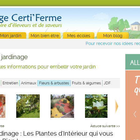
Mon jardin
Mon bien être
Mes écoles
Mon blog
Pour recevoir nos idées rec
 jardinage
les informations pour embellir votre jardin
Entretien
Animaux
Fleurs & arbustes
Fruits & légumes
JDF
nte
Astuce suivante >>
dinage : Les Plantes d'Intérieur qui vous