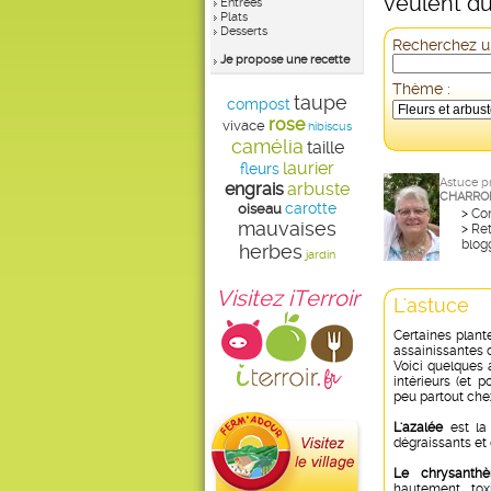
veulent du
Entrées
Plats
Desserts
Recherchez un
Je propose une recette
Thème :
taupe
compost
rose
vivace
hibiscus
camélia
taille
laurier
fleurs
Astuce p
engrais
arbuste
CHARRO
carotte
oiseau
>
Con
mauvaises
>
Ret
blog
herbes
jardin
Visitez iTerroir
L'astuce
Certaines plante
assainissantes 
Voici quelques 
intérieurs (et p
peu partout chez
L'azalée
est la
dégraissants et 
Le chrysanth
hautement tox