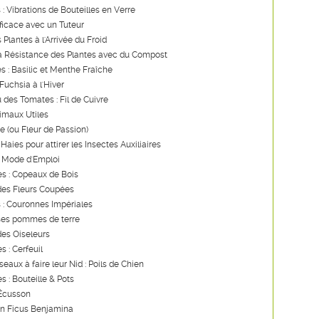
 : Vibrations de Bouteilles en Verre
ficace avec un Tuteur
 Plantes à l'Arrivée du Froid
la Résistance des Plantes avec du Compost
es : Basilic et Menthe Fraîche
Fuchsia à l'Hiver
u des Tomates : Fil de Cuivre
imaux Utiles
re (ou Fleur de Passion)
Haies pour attirer les Insectes Auxiliaires
: Mode d'Emploi
s : Copeaux de Bois
des Fleurs Coupées
 : Couronnes Impériales
ses pommes de terre
des Oiseleurs
s : Cerfeuil
seaux à faire leur Nid : Poils de Chien
s : Bouteille & Pots
 Écusson
un Ficus Benjamina