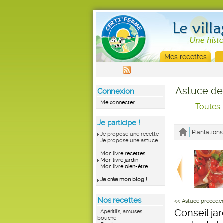
Mes recettes
Astuce de
Connexion
Me connecter
Toutes 
Je participe !
Plantations
Je propose une recette
Je propose une astuce
Mon livre recettes
Mon livre jardin
Mon livre bien-être
Je crée mon blog !
Nos recettes
<< Astuce précéde
Conseil jar
Apéritifs, amuses
bouche