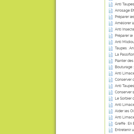
Anti Taupes
Arrosage Ef
Préparer les
Améliorer 
Anti Insect
Préparer le 
Anti Mildio
Taupes : An
La Passiflo
Planter des 
Bouturage 
Anti Limace
Conserver 
Anti Taupes
Conserver 
Le Sorbier 
Anti Limace
Aider les Oi
Anti Limace
Greffe : En
Entretenir 