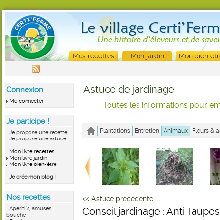
Mes recettes
Mon jardin
Mon bien êtr
Astuce de jardinage
Connexion
Me connecter
Toutes les informations pour emb
Je participe !
Plantations
Entretien
Animaux
Fleurs & a
Je propose une recette
Je propose une astuce
Mon livre recettes
Mon livre jardin
Mon livre bien-être
Je crée mon blog !
Nos recettes
<< Astuce précédente
Apéritifs, amuses
Conseil jardinage : Anti Taupe
bouche