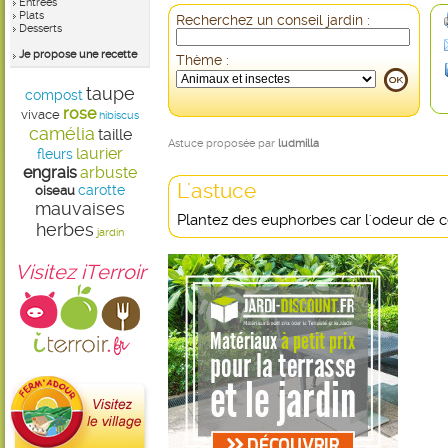
Entrées
Plats
Recherchez un conseil jardin :
Desserts
Je propose une recette
Thème :
taupe
compost
rose
vivace
hibiscus
camélia
taille
Astuce proposée par
ludmilla
laurier
fleurs
engrais
arbuste
L'astuce
carotte
oiseau
mauvaises
Plantez des euphorbes car l'odeur de ces
herbes
jardin
Visitez iTerroir