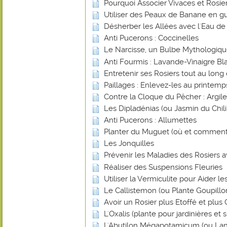
Pourquoi Associer Vivaces et Rosier
Utiliser des Peaux de Banane en gu
Désherber les Allées avec l'Eau de
Anti Pucerons : Coccinelles
Le Narcisse, un Bulbe Mythologiq
Anti Fourmis : Lavande-Vinaigre Blan
Entretenir ses Rosiers tout au long
Paillages : Enlevez-les au printemp
Contre la Cloque du Pêcher : Argile
Les Dipladénias (ou Jasmin du Chili
Anti Pucerons : Allumettes
Planter du Muguet (où et comment
Les Jonquilles
Prévenir les Maladies des Rosiers a
Réaliser des Suspensions Fleuries
Utiliser la Vermiculite pour Aider l
Le Callistemon (ou Plante Goupillo
Avoir un Rosier plus Etoffé et plus
L'Oxalis (plante pour jardinières et
L'Abutilon Mégapotamicum (ou Lan