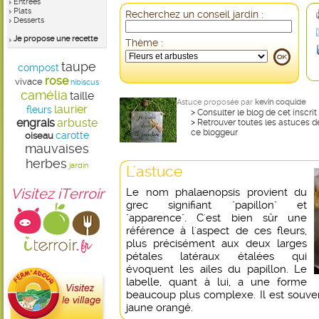
Entrées
Plats
Recherchez un conseil jardin :
Desserts
Je propose une recette
Thème :
taupe
compost
rose
vivace
hibiscus
camélia
taille
Astuce proposée par
kevin coquide
laurier
fleurs
>
Consulter le blog de cet inscrit
engrais
arbuste
>
Retrouver toutes les astuces d
ce bloggeur
carotte
oiseau
mauvaises
herbes
jardin
L'astuce
Visitez iTerroir
Le nom phalaenopsis provient du
grec signifiant "papillon" et
"apparence". C'est bien sûr une
référence à l'aspect de ces fleurs,
plus précisément aux deux larges
pétales latéraux étalées qui
évoquent les ailes du papillon. Le
labelle, quant à lui, a une forme
beaucoup plus complexe. Il est souv
jaune orangé.