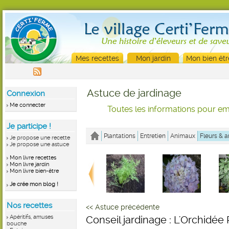
Mes recettes
Mon jardin
Mon bien êtr
Astuce de jardinage
Connexion
Me connecter
Toutes les informations pour emb
Je participe !
Plantations
Entretien
Animaux
Fleurs & a
Je propose une recette
Je propose une astuce
Mon livre recettes
Mon livre jardin
Mon livre bien-être
Je crée mon blog !
Nos recettes
<< Astuce précédente
Apéritifs, amuses
Conseil jardinage : L'Orchidée
bouche