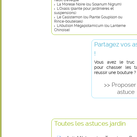
habit d’évêque
La Morelle Noire (ou Solanum Nigrum)
L'Oxalis (plante pour jardinières et
suspensions)
Le Callistemon (ou Plante Goupillon ou
Rince-bouteilles)
L'Abutilon Mégapotamicum (ou Lanterne
Chinoise)
Partagez vos a
!
Vous avez le truc in
pour chasser les t
réussir une bouture ?
>> Proposer
astuce
Toutes les astuces jardin