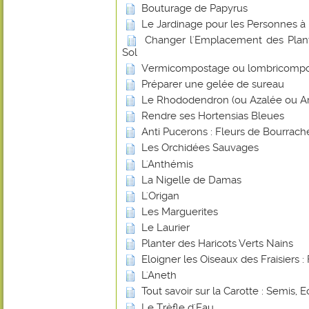
Bouturage de Papyrus
Le Jardinage pour les Personnes à 
Changer l'Emplacement des Plant
Sol
Vermicompostage ou lombricomp
Préparer une gelée de sureau
Le Rhododendron (ou Azalée ou Ar
Rendre ses Hortensias Bleues
Anti Pucerons : Fleurs de Bourrach
Les Orchidées Sauvages
L'Anthémis
La Nigelle de Damas
L'Origan
Les Marguerites
Le Laurier
Planter des Haricots Verts Nains
Eloigner les Oiseaux des Fraisiers : 
L'Aneth
Tout savoir sur la Carotte : Semis, E
Le Trèfle d'Eau