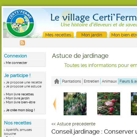
Mes recettes
Mon jardin
Mon bien êtr
Astuce de jardinage
Connexion
Me connecter
Toutes les informations pour emb
Je participe !
Plantations
Entretien
Animaux
Fleurs & a
Je propose une recette
Je propose une astuce
Mon livre recettes
Mon livre jardin
Mon livre bien-être
Je crée mon blog !
Nos recettes
<< Astuce précédente
Apéritifs, amuses
Conseil jardinage : Conserver
bouche