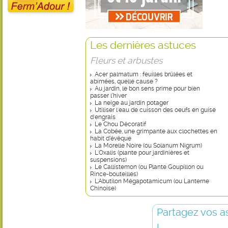
Les dernières astuces
Fleurs et arbustes
Acer palmatum : feuilles brûlées et
abimées, quelle cause ?
Au jardin, le bon sens prime pour bien
passer l’hiver
La neige au jardin potager
Utiliser l'eau de cuisson des oeufs en guise
d'engrais
Le Chou Décoratif
La Cobée, une grimpante aux clochettes en
habit d’évêque
La Morelle Noire (ou Solanum Nigrum)
L'Oxalis (plante pour jardinières et
suspensions)
Le Callistemon (ou Plante Goupillon ou
Rince-bouteilles)
L'Abutilon Mégapotamicum (ou Lanterne
Chinoise)
Partagez vos a
!