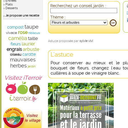
Entrées
Plats
Recherchez un conseil jardin :
Desserts
Je propose une recette
Thème :
taupe
compost
rose
vivace
hibiscus
camélia
taille
Astuce proposée par
sylvie vivi
laurier
fleurs
engrais
arbuste
L'astuce
carotte
oiseau
mauvaises
Pour conserver au mieux et le pl
herbes
jardin
bouquet de fleurs, changez l'eau tou
cuillères à soupe de vinaigre blanc.
Visitez iTerroir