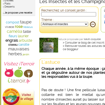
Les Insectes et les Champign
Entrées
Plats
Desserts
Recherchez un conseil jardin :
Je propose une recette
Thème :
taupe
compost
rose
vivace
hibiscus
camélia
taille
laurier
fleurs
Astuce proposée par
kevin coquide
engrais
arbuste
>
Consulter le blog de cet inscrit
carotte
oiseau
>
Retrouver toutes les astuces d
mauvaises
ce bloggeur
herbes
jardin
L'astuce
Visitez iTerroir
Chaque année, à la même époque : ça
et ça dégouline autour de nos plantes.
les responsables vus à la loupe.
Pas de doute ! Une fine pellicule luisa
collante est bien le miellat qu'u
nombre d'insectes aurait pu laisser su
sur les feuilles et les jeunes pousses d