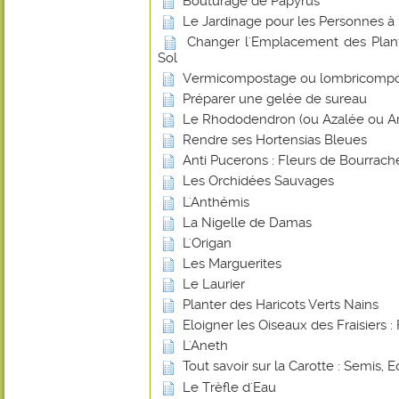
Bouturage de Papyrus
Le Jardinage pour les Personnes à 
Changer l'Emplacement des Plant
Sol
Vermicompostage ou lombricomp
Préparer une gelée de sureau
Le Rhododendron (ou Azalée ou Ar
Rendre ses Hortensias Bleues
Anti Pucerons : Fleurs de Bourrach
Les Orchidées Sauvages
L'Anthémis
La Nigelle de Damas
L'Origan
Les Marguerites
Le Laurier
Planter des Haricots Verts Nains
Eloigner les Oiseaux des Fraisiers : 
L'Aneth
Tout savoir sur la Carotte : Semis, E
Le Trèfle d'Eau