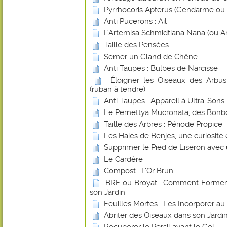
Pyrrhocoris Apterus (Gendarme ou Su
Anti Pucerons : Ail
L'Artemisa Schmidtiana Nana (ou A
Taille des Pensées
Semer un Gland de Chêne
Anti Taupes : Bulbes de Narcisse
Éloigner les Oiseaux des Arbust
(ruban à tendre)
Anti Taupes : Appareil à Ultra-Sons
Le Pernettya Mucronata, des Bonb
Taille des Arbres : Période Propice
Les Haies de Benjes, une curiosité
Supprimer le Pied de Liseron avec
Le Cardère
Compost : L’Or Brun
BRF ou Broyat : Comment Former u
son Jardin
Feuilles Mortes : Les Incorporer a
Abriter des Oiseaux dans son Jardin
Récupérer le Persil avant le Gel