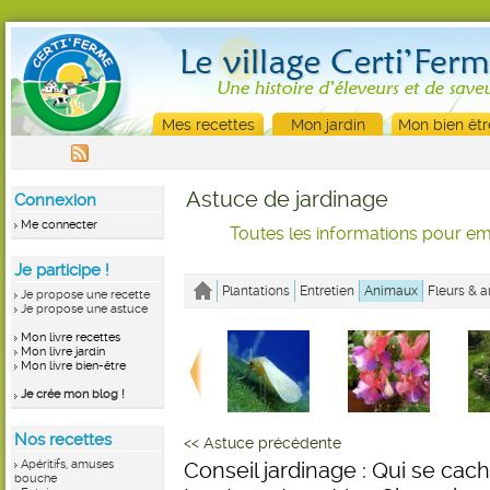
Mes recettes
Mon jardin
Mon bien êtr
Astuce de jardinage
Connexion
Me connecter
Toutes les informations pour emb
Je participe !
Plantations
Entretien
Animaux
Fleurs & a
Je propose une recette
Je propose une astuce
Mon livre recettes
Mon livre jardin
Mon livre bien-être
Je crée mon blog !
Nos recettes
<< Astuce précédente
Apéritifs, amuses
Conseil jardinage : Qui se cach
bouche