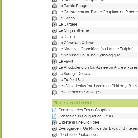
Le Basilic Rouge
Le Callistemon (ou Plante Goupillon ou Rince-b
Le Canna
Le Cardère
Le Chrysanthème
Le Dahlia
Le Géranium Odorant
Le Magnolia Grandiflora (ou Laurier-Tulipier)
Le Narcisse, un Bulbe Mythologique
Le Pavot
Le Rhododendron (ou Azalée ou Arbre à Roses
Le Seringa Double
Le Trèfle d'Eau
Les Dipladénias (ou Jasmin du Chili ou 7-8-2 fo
Les Orchidées Sauvages
Plantes en intérieur
Conserver des Fleurs Coupées
Conserver un Bouquet de Fleurs
Entretenir une Orchidée
L'Aérogarden : Un Mini-Jardin Evolutif d'Intérieu
L'Orchidée Phalaenopsis