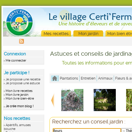
Mes recettes
Mon jardin
Mon bien êtr
Astuces et conseils de jardin
Connexion
Me connecter
Toutes les informations pour emb
Je participe !
Plantations
Entretien
Animaux
Fleurs & a
Je propose une recette
Je propose une astuce
Mon livre recettes
Mon livre jardin
Mon livre bien-être
Je crée mon blog !
Nos recettes
Recherchez un conseil jardin :
Apéritifs, amuses
bouche