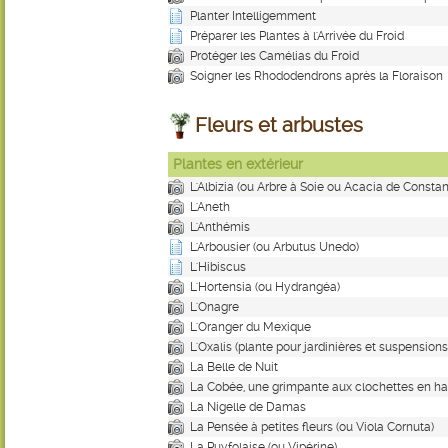
Planter Intelligemment
Préparer les Plantes à l'Arrivée du Froid
Protéger les Camélias du Froid
Soigner les Rhododendrons après la Floraison
Fleurs et arbustes
Plantes en extérieur
L'Albizia (ou Arbre à Soie ou Acacia de Constan
L'Aneth
L'Anthémis
L'Arbousier (ou Arbutus Unedo)
L'Hibiscus
L'Hortensia (ou Hydrangéa)
L'Onagre
L'Oranger du Mexique
L'Oxalis (plante pour jardinières et suspensions
La Belle de Nuit
La Cobée, une grimpante aux clochettes en ha
La Nigelle de Damas
La Pensée à petites fleurs (ou Viola Cornuta)
La Puyfolaise (ou Vipérine)