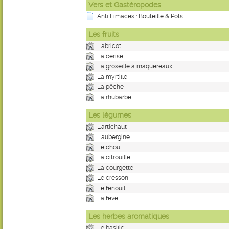
Vers et Gastéropodes
Anti Limaces : Bouteille & Pots
Les fruits
L'abricot
La cerise
La groseille à maquereaux
La myrtille
La pêche
La rhubarbe
Les légumes
L'artichaut
L'aubergine
Le chou
La citrouille
La courgette
Le cresson
Le fenouil
La fève
Les herbes aromatiques
Le basilic