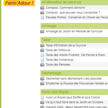
Amélioration de votre sol
Compost : Comment l'Enrichir
Compost : que pouvez-vous composter ?
Feuilles Mortes : Conserver et Utiliser les Feuil
Arrosage
Arrosage du Jardin en Période de Canicule
Taille
Taille d'Entretien de la Glycine
Taille de l'Hibiscus
Taille des Arbres Fruitiers : De Février à Mars
Taille des Hortensias
Taille des Pensées
Désherbage
Désherber sans désherbant c’est possible
Empêcher la Pousse des Mauvaises Herbes ave
Soins spécifiques
Avoir un Rosier plus Etoffé et plus Coloré
Ce qu'il faut faire dans le Jardin en Octobre
Massifs d’été : début Septembre tout n’est pas fi