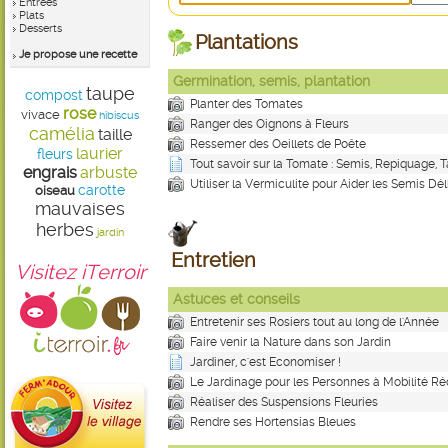
Entrées
Plats
Desserts
Plantations
Je propose une recette
Germination, semis, plantation
taupe
compost
Planter des Tomates
rose
vivace
hibiscus
Ranger des Oignons à Fleurs
camélia
taille
Ressemer des Oeillets de Poête
laurier
fleurs
Tout savoir sur la Tomate : Semis, Repiquage, Ta
engrais
arbuste
Utiliser la Vermiculite pour Aider les Semis Dél
carotte
oiseau
mauvaises
herbes
jardin
Entretien
Visitez iTerroir
Astuces et conseils
Entretenir ses Rosiers tout au long de l'Année
Faire venir la Nature dans son Jardin
Jardiner, c'est Economiser !
Le Jardinage pour les Personnes à Mobilité Ré
Réaliser des Suspensions Fleuries
Rendre ses Hortensias Bleues