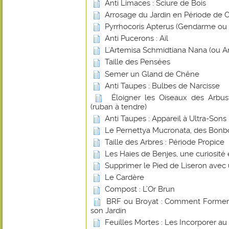
Anti Limaces : Sciure de Bois
Arrosage du Jardin en Période de 
Pyrrhocoris Apterus (Gendarme ou Su
Anti Pucerons : Ail
L'Artemisa Schmidtiana Nana (ou A
Taille des Pensées
Semer un Gland de Chêne
Anti Taupes : Bulbes de Narcisse
Éloigner les Oiseaux des Arbust
(ruban à tendre)
Anti Taupes : Appareil à Ultra-Sons
Le Pernettya Mucronata, des Bonb
Taille des Arbres : Période Propice
Les Haies de Benjes, une curiosité
Supprimer le Pied de Liseron avec
Le Cardère
Compost : L’Or Brun
BRF ou Broyat : Comment Former u
son Jardin
Feuilles Mortes : Les Incorporer a