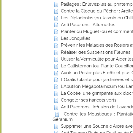
Paillages : Enlevez-les au printemp
Contre la Cloque du Pêcher : Argile
Les Dipladénias (ou Jasmin du Chili
Anti Pucerons : Allumettes
Planter du Muguet (où et comment
Les Jonquilles
Prévenir les Maladies des Rosiers a
Réaliser des Suspensions Fleuries
Utiliser la Vermiculite pour Aider l
Le Callistemon (ou Plante Goupillo
Avoir un Rosier plus Etoffé et plus
L'Oxalis (plante pour jardinières et
L'Abutilon Mégapotamicum (ou Lan
La Cobée, une grimpante aux cloch
Congeler ses haricots verts
Anti Pucerons : Infusion de Lavand
Contre les Moustiques : Plantat
Géranium
Supprimer une Souche d'Arbre avec 
Anti Taupes : Purin de Feuilles de 