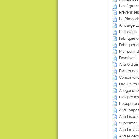
Les Agrum
Prévenir le
Le Rhodod
Arrosage Ec
L'Hibiscus
Fabriquer 
Fabriquer d
Maintenir 
Favoriser l
Anti Oïdium
Planter des
Conserver 
Diviser les
Alléger un 
Eloigner les
Récupérer 
Anti Taupes
Anti Insecte
Supprimer 
Anti Limace
Anti Pucero