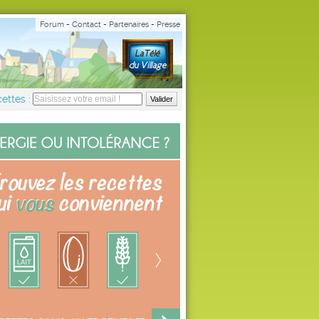
Forum
-
Contact
-
Partenaires
-
Presse
ettes :