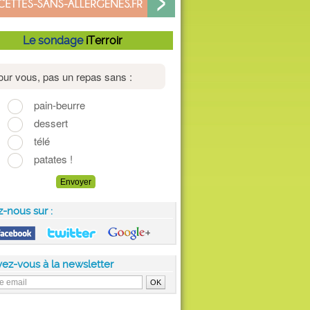
Le sondage
iTerroir
z-nous sur :
vez-vous à la newsletter