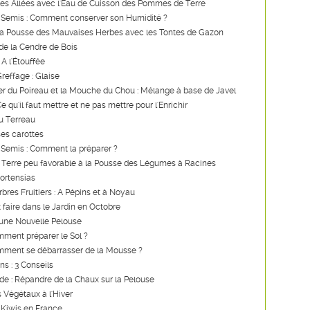
les Allées avec l'Eau de Cuisson des Pommes de Terre
 Semis : Comment conserver son Humidité ?
a Pousse des Mauvaises Herbes avec les Tontes de Gazon
de la Cendre de Bois
 A l’Étouffée
reffage : Glaise
er du Poireau et la Mouche du Chou : Mélange à base de Javel
 qu'il faut mettre et ne pas mettre pour l'Enrichir
u Terreau
es carottes
 Semis : Comment la préparer ?
 Terre peu favorable à la Pousse des Légumes à Racines
Hortensias
rbres Fruitiers : A Pépins et à Noyau
t faire dans le Jardin en Octobre
'une Nouvelle Pelouse
ment préparer le Sol ?
mment se débarrasser de la Mousse ?
ns : 3 Conseils
ide : Répandre de la Chaux sur la Pelouse
s Végétaux à l'Hiver
 Kiwis en France