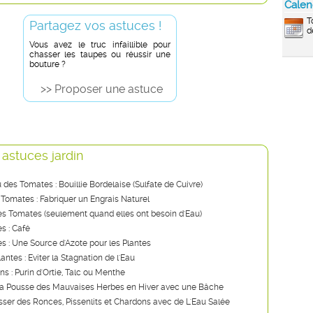
Calen
T
Partagez vos astuces !
d
Vous avez le truc infaillible pour
chasser les taupes ou réussir une
bouture ?
>> Proposer une astuce
 astuces jardin
u des Tomates : Bouillie Bordelaise (Sulfate de Cuivre)
 Tomates : Fabriquer un Engrais Naturel
s Tomates (seulement quand elles ont besoin d'Eau)
s : Café
ies : Une Source d'Azote pour les Plantes
lantes : Eviter la Stagnation de l'Eau
ns : Purin d'Ortie, Talc ou Menthe
a Pousse des Mauvaises Herbes en Hiver avec une Bâche
ser des Ronces, Pissenlits et Chardons avec de L'Eau Salée