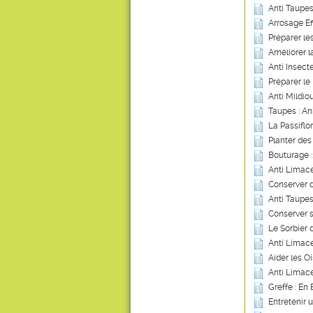
Anti Taupes
Arrosage Ef
Préparer les
Améliorer 
Anti Insect
Préparer le 
Anti Mildio
Taupes : An
La Passiflo
Planter des 
Bouturage 
Anti Limace
Conserver 
Anti Taupes
Conserver 
Le Sorbier 
Anti Limace
Aider les Oi
Anti Limace
Greffe : En
Entretenir 