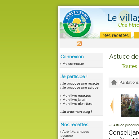
Mes recettes
Astuce de
Connexion
Me connecter
Toutes 
Je participe !
Plantations
Je propose une recette
Je propose une astuce
Mon livre recettes
Mon livre jardin
Mon livre bien-être
Je crée mon blog !
Nos recettes
<< Astuce précéde
Conseil ja
Apéritifs, amuses
bouche