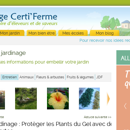
Mon jardin
Mon bien être
Mes écoles
Mon blog
Pour recevoir nos idées rec
 jardinage
les informations pour embellir votre jardin
Entretien
Animaux
Fleurs & arbustes
Fruits & légumes
JDF
nte
Astuce suivante >>
rdinage : Protèger les Plants du Gel avec des