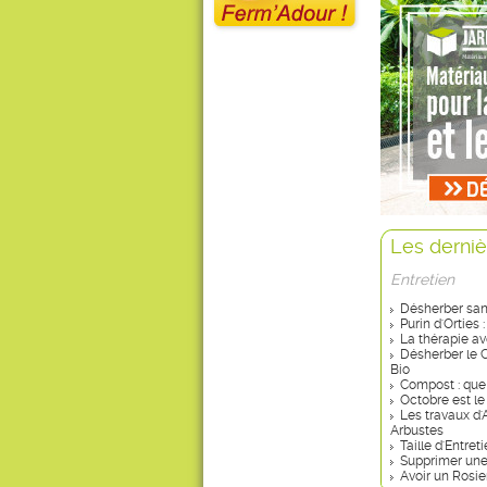
Les derniè
Entretien
Désherber san
Purin d'Orties 
La thérapie av
Désherber le 
Bio
Compost : que
Octobre est le
Les travaux d'
Arbustes
Taille d'Entret
Supprimer une 
Avoir un Rosier