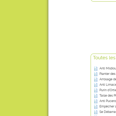
Toutes les
Anti Mildio
Planter des
Arrosage de
Anti Limace
Purin d’Ort
Taille des P
Anti Pucero
Empêcher l
Se Débarras