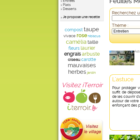
Feuilles M
Entrées
Plats
Desserts
Recherchez un
Je propose une recette
Thème :
taupe
compost
rose
vivace
hibiscus
camélia
taille
laurier
fleurs
Ast
engrais
arbuste
carotte
oiseau
mauvaises
herbes
jardin
L'astuce
Visitez iTerroir
Pour protéger v
suffit de dépos
de les couvrir d'u
autour de votre 
enfonçant des p