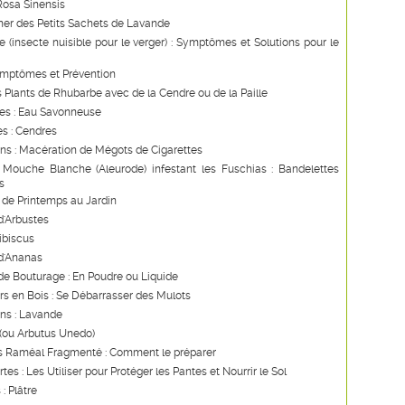
Rosa Sinensis
ner des Petits Sachets de Lavande
 (insecte nuisible pour le verger) : Symptômes et Solutions pour le
ymptômes et Prévention
s Plants de Rhubarbe avec de la Cendre ou de la Paille
les : Eau Savonneuse
s : Cendres
ns : Macération de Mégots de Cigarettes
 Mouche Blanche (Aleurode) infestant les Fuschias : Bandelettes
s
de Printemps au Jardin
d'Arbustes
Hibiscus
d'Ananas
e Bouturage : En Poudre ou Liquide
s en Bois : Se Débarrasser des Mulots
ns : Lavande
 (ou Arbutus Unedo)
s Raméal Fragmenté : Comment le préparer
tes : Les Utiliser pour Protéger les Pantes et Nourrir le Sol
: Plâtre