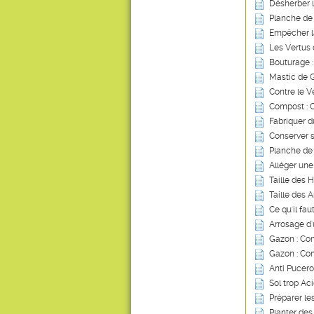
Désherber 
Planche de
Empêcher l
Les Vertus 
Bouturage :
Mastic de G
Contre le V
Compost : Ce
Fabriquer d
Conserver s
Planche de
Alléger une
Taille des 
Taille des A
Ce qu'il fau
Arrosage d
Gazon : Com
Gazon : Co
Anti Pucero
Sol trop Ac
Préparer le
Planter des