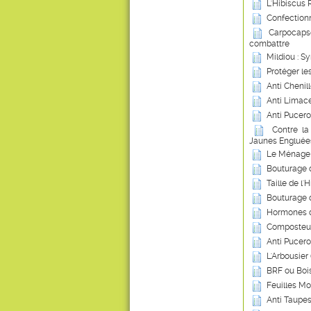
L'Hibiscus 
Confection
Carpocapse
combattre
Mildiou : S
Protéger le
Anti Chenil
Anti Limace
Anti Pucero
Contre la
Jaunes Engluée
Le Ménage 
Bouturage 
Taille de l'
Bouturage 
Hormones d
Composteur
Anti Pucero
L'Arbousier
BRF ou Boi
Feuilles Mor
Anti Taupes 