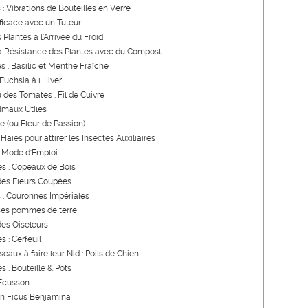
 : Vibrations de Bouteilles en Verre
ficace avec un Tuteur
 Plantes à l'Arrivée du Froid
la Résistance des Plantes avec du Compost
es : Basilic et Menthe Fraîche
Fuchsia à l'Hiver
u des Tomates : Fil de Cuivre
imaux Utiles
re (ou Fleur de Passion)
Haies pour attirer les Insectes Auxiliaires
: Mode d'Emploi
s : Copeaux de Bois
des Fleurs Coupées
 : Couronnes Impériales
ses pommes de terre
des Oiseleurs
s : Cerfeuil
seaux à faire leur Nid : Poils de Chien
s : Bouteille & Pots
 Écusson
un Ficus Benjamina