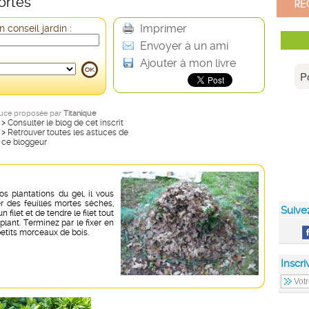
ortes
Imprimer
 conseil jardin :
Envoyer à un ami
Ajouter à mon livre
uce proposée par
Titanique
>
Consulter le blog de cet inscrit
>
Retrouver toutes les astuces de
ce bloggeur
os plantations du gel, il vous
er des feuilles mortes sèches,
Suive
n filet et de tendre le filet tout
plant. Terminez par le fixer en
etits morceaux de bois.
Inscri