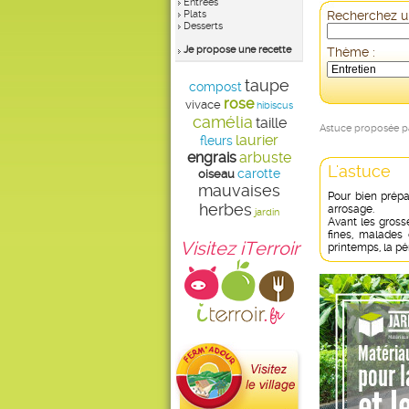
Entrées
Plats
Recherchez un
Desserts
Je propose une recette
Thème :
taupe
compost
rose
vivace
hibiscus
camélia
taille
Astuce proposée 
laurier
fleurs
engrais
arbuste
L'astuce
carotte
oiseau
mauvaises
Pour bien prépar
herbes
arrosage.
jardin
Avant les gross
fines, malades
Visitez iTerroir
printemps, la p