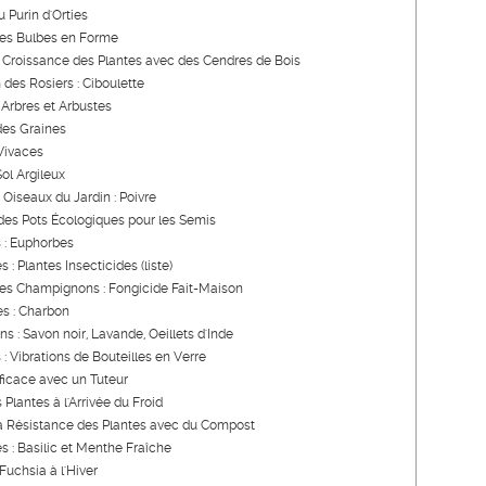
u Purin d'Orties
des Bulbes en Forme
a Croissance des Plantes avec des Cendres de Bois
 des Rosiers : Ciboulette
 Arbres et Arbustes
des Graines
 Vivaces
Sol Argileux
 Oiseaux du Jardin : Poivre
des Pots Écologiques pour les Semis
 : Euphorbes
s : Plantes Insecticides (liste)
les Champignons : Fongicide Fait-Maison
s : Charbon
ns : Savon noir, Lavande, Oeillets d'Inde
 : Vibrations de Bouteilles en Verre
ficace avec un Tuteur
 Plantes à l'Arrivée du Froid
la Résistance des Plantes avec du Compost
es : Basilic et Menthe Fraîche
Fuchsia à l'Hiver