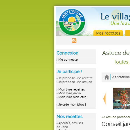
Mes recettes
Astuce de
Connexion
Me connecter
Toutes 
Je participe !
Plantations
Je propose une recette
Je propose une astuce
Mon livre recettes
Mon livre jardin
Mon livre bien-être
Je crée mon blog !
Nos recettes
<< Astuce précéde
Conseil ja
Apéritifs, amuses
bouche