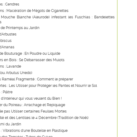
s : Cendres
ns : Macération de Mégots de Cigarettes
 Mouche Blanche (Aleurode) infestant les Fuschias : Bandelettes
s
de Printemps au Jardin
d'Arbustes
Hibiscus
d'Ananas
e Bouturage : En Poudre ou Liquide
s en Bois : Se Débarrasser des Mulots
ns : Lavande
 (ou Arbutus Unedo)
s Raméal Fragmenté : Comment le préparer
tes : Les Utiliser pour Protéger les Pantes et Nourrir le Sol
: Plâtre
d'Intérieur qui vous veulent du Bien !
er du Poireau : Arrachage et Repiquage
e pas Utiliser certaines Feuilles Mortes
Blé et des Lentilles le 4 Décembre (Tradition de Noël)
Ami du Jardin
 : Vibrations d'une Bouteille en Plastique