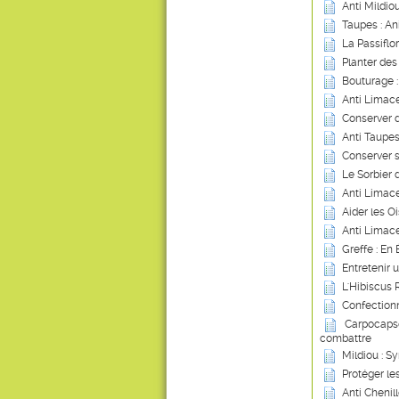
Anti Mildio
Taupes : An
La Passiflo
Planter des 
Bouturage 
Anti Limace
Conserver 
Anti Taupes
Conserver 
Le Sorbier 
Anti Limace
Aider les Oi
Anti Limace
Greffe : En
Entretenir 
L'Hibiscus 
Confection
Carpocapse
combattre
Mildiou : S
Protéger le
Anti Chenil