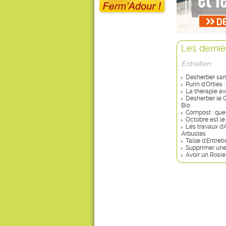
Les derniè
Entretien
Désherber san
Purin d'Orties 
La thérapie av
Désherber le 
Bio
Compost : que
Octobre est le
Les travaux d'
Arbustes
Taille d'Entret
Supprimer une 
Avoir un Rosier