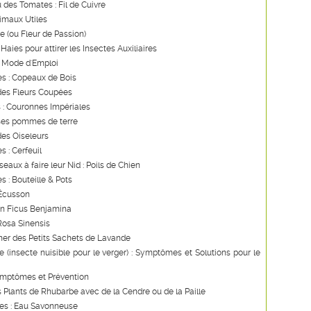
u des Tomates : Fil de Cuivre
imaux Utiles
re (ou Fleur de Passion)
Haies pour attirer les Insectes Auxiliaires
: Mode d'Emploi
s : Copeaux de Bois
des Fleurs Coupées
 : Couronnes Impériales
ses pommes de terre
des Oiseleurs
s : Cerfeuil
seaux à faire leur Nid : Poils de Chien
s : Bouteille & Pots
 Écusson
un Ficus Benjamina
Rosa Sinensis
ner des Petits Sachets de Lavande
 (insecte nuisible pour le verger) : Symptômes et Solutions pour le
ymptômes et Prévention
s Plants de Rhubarbe avec de la Cendre ou de la Paille
les : Eau Savonneuse