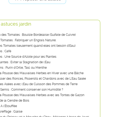
 astuces jardin
u des Tomates : Bouillie Bordelaise (Sulfate de Cuivre)
 Tomates : Fabriquer un Engrais Naturel
s Tomates (seulement quand elles ont besoin d'Eau)
s : Café
ies : Une Source d'Azote pour les Plantes
lantes : Eviter la Stagnation de l'Eau
ns : Purin d'Ortie, Talc ou Menthe
a Pousse des Mauvaises Herbes en Hiver avec une Bâche
ser des Ronces, Pissenlits et Chardons avec de L'Eau Salée
les Allées avec l'Eau de Cuisson des Pommes de Terre
 Semis : Comment conserver son Humidité ?
a Pousse des Mauvaises Herbes avec les Tontes de Gazon
de la Cendre de Bois
 A l’Étouffée
reffage : Glaise