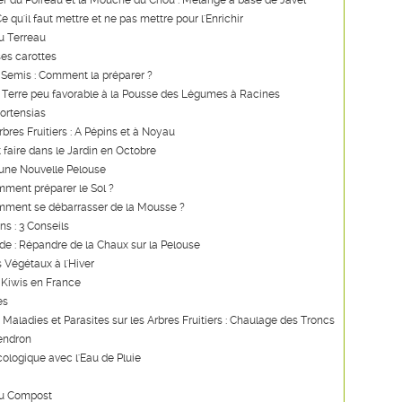
er du Poireau et la Mouche du Chou : Mélange à base de Javel
 qu'il faut mettre et ne pas mettre pour l'Enrichir
u Terreau
es carottes
 Semis : Comment la préparer ?
 Terre peu favorable à la Pousse des Légumes à Racines
Hortensias
rbres Fruitiers : A Pépins et à Noyau
t faire dans le Jardin en Octobre
'une Nouvelle Pelouse
ment préparer le Sol ?
mment se débarrasser de la Mousse ?
ns : 3 Conseils
ide : Répandre de la Chaux sur la Pelouse
s Végétaux à l'Hiver
 Kiwis en France
es
s Maladies et Parasites sur les Arbres Fruitiers : Chaulage des Troncs
endron
ologique avec l'Eau de Pluie
du Compost