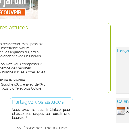
res astuces
s désherbant c’est possible
: Insecticide Naturel
Les ja
ec les légumes du jardin
Chiendent avec un Engrais
 pouvez-vous composter ?
 temps des récoltes
Automne sur les Arbres et les
ien de la Glycine
Souche d'Arbre avec de l'Ail
 plus Etoffé et plus Coloré
Partagez vos astuces !
Calen
T
Vous avez le truc infaillible pour
d
chasser les taupes ou réussir une
bouture ?
>> Proposer une astuce