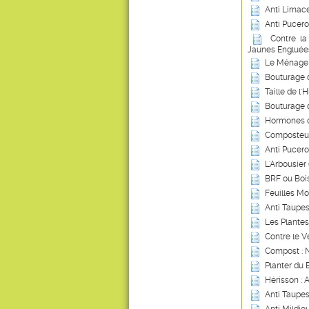
Anti Limace
Anti Pucero
Contre la
Jaunes Engluée
Le Ménage 
Bouturage 
Taille de l'
Bouturage 
Hormones d
Composteur
Anti Pucero
L'Arbousier
BRF ou Boi
Feuilles Mor
Anti Taupes 
Les Plantes 
Contre le V
Compost : N
Planter du 
Hérisson : 
Anti Taupes