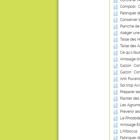
Contre le V
Compost : Ce
Fabriquer d
Conserver s
Planche de
Alléger une
Taille des 
Taille des A
Ce qu'il fau
Arrosage d
Gazon : Com
Gazon : Co
Anti Pucero
Sol trop Ac
Préparer le
Planter des
Les Agrum
Prévenir le
Le Rhodod
Arrosage Ec
L'Hibiscus
Fabriquer 