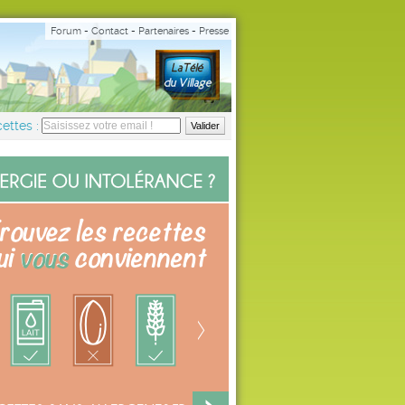
Forum
-
Contact
-
Partenaires
-
Presse
ettes :