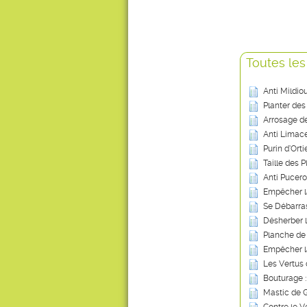
Toutes les
Anti Mildio
Planter des
Arrosage de
Anti Limace
Purin d’Ort
Taille des P
Anti Pucero
Empêcher l
Se Débarras
Désherber 
Planche de
Empêcher l
Les Vertus 
Bouturage :
Mastic de G