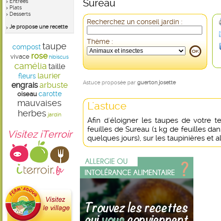
Sureau
Entrées
Plats
Desserts
Recherchez un conseil jardin :
Je propose une recette
Thème :
taupe
compost
rose
vivace
hibiscus
camélia
taille
laurier
fleurs
Astuce proposée par
guerton josette
engrais
arbuste
carotte
oiseau
mauvaises
L'astuce
herbes
jardin
Afin d'éloigner les taupes de votre t
feuilles de Sureau (1 kg de feuilles da
Visitez iTerroir
quelques jours), sur les taupinières et a