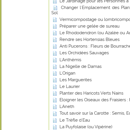
Le Jardinage pour les Personnes à 
Changer l'Emplacement des Plant
Sol
Vermicompostage ou lombricomp
Préparer une gelée de sureau
Le Rhododendron (ou Azalée ou Ar
Rendre ses Hortensias Bleues
Anti Pucerons : Fleurs de Bourrach
Les Orchidées Sauvages
L'Anthémis
La Nigelle de Damas
L'Origan
Les Marguerites
Le Laurier
Planter des Haricots Verts Nains
Eloigner les Oiseaux des Fraisiers : 
L'Aneth
Tout savoir sur la Carotte : Semis, E
Le Trèfle d'Eau
La Puyfolaise (ou Vipérine)