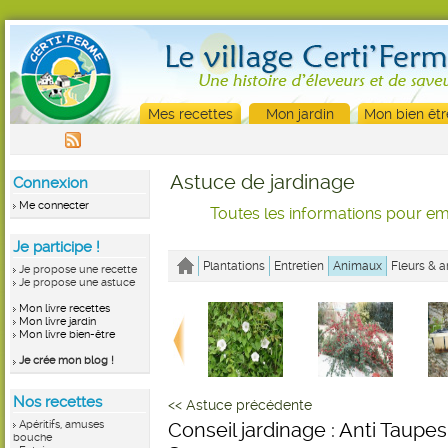
Mes recettes
Mon jardin
Mon bien êtr
Astuce de jardinage
Connexion
Me connecter
Toutes les informations pour emb
Je participe !
Plantations
Entretien
Animaux
Fleurs & a
Je propose une recette
Je propose une astuce
Mon livre recettes
Mon livre jardin
Mon livre bien-être
Je crée mon blog !
Nos recettes
<< Astuce précédente
Apéritifs, amuses
Conseil jardinage : Anti Taupes
bouche