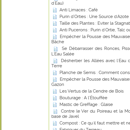
d'Eau)
Anti Limaces : Café
Purin d’Orties : Une Source d'Azote
Taille des Plantes : Eviter la Stagna
Anti Pucerons : Purin d'Ortie, Talc
Empêcher la Pousse des Mauvaise
Bâche
Se Débarrasser des Ronces, Piss
L'Eau Salée
Désherber les Allées avec l'Ea
Terre
Planche de Semis : Comment conse
Empêcher la Pousse des Mauvaises
Gazon
Les Vertus de la Cendre de Bois
Bouturage : A l’Étouffée
Mastic de Greffage : Glaise
Contre le Ver du Poireau et la 
base de Javel
Compost : Ce qu'il faut mettre et ne
Fabriquer du Terreau