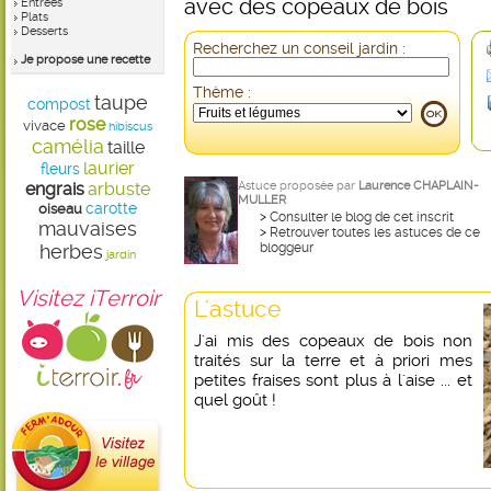
avec des copeaux de bois
Entrées
Plats
Desserts
Recherchez un conseil jardin :
Je propose une recette
Thème :
taupe
compost
rose
vivace
hibiscus
camélia
taille
laurier
fleurs
engrais
arbuste
Astuce proposée par
Laurence CHAPLAIN-
MULLER
carotte
oiseau
>
Consulter le blog de cet inscrit
mauvaises
>
Retrouver toutes les astuces de ce
herbes
bloggeur
jardin
Visitez iTerroir
L'astuce
J'ai mis des copeaux de bois non
traités sur la terre et à priori mes
petites fraises sont plus à l'aise ... et
quel goût !