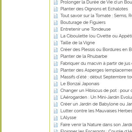
Prolonger la Durée de Vie d'un Bou
Planter des Oignons et Echalotes
Tout savoir sur la Tomate : Semis, R
Bouturage de Figuiers
Entretenir une Tondeuse
La Ciboulette (ou Civette ou Appéti
Taille de la Vigne
Créer des Plessis ou Bordures en B
Planter de la Rhubarbe
Fabriquer du macvin à partir de jus 
Planter des Asperges (emplacemen
Massifs d’été : début Septembre tout
Le Bonzaï Japonais
Changer un Hibiscus de pot : pour 
L'Aérogarden : Un Mini-Jardin Evolut
Créer un Jardin de Babylone ou Ja
Lutter contre les Mauvaises Herbes
L'Alysse
Faire venir la Nature dans son Jard
Eloigner les Escargots : Couple d'H