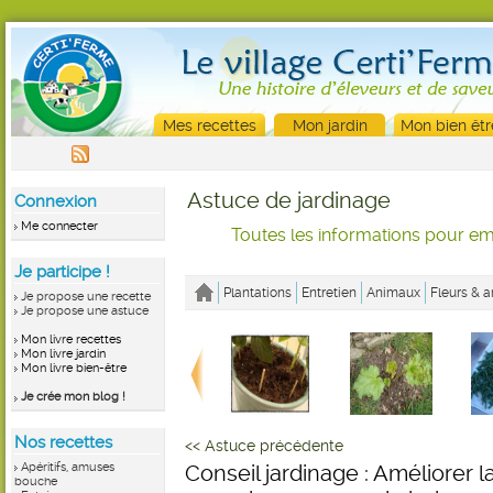
Mes recettes
Mon jardin
Mon bien êtr
Astuce de jardinage
Connexion
Me connecter
Toutes les informations pour emb
Je participe !
Plantations
Entretien
Animaux
Fleurs & a
Je propose une recette
Je propose une astuce
Mon livre recettes
Mon livre jardin
Mon livre bien-être
Je crée mon blog !
Nos recettes
<< Astuce précédente
Apéritifs, amuses
Conseil jardinage : Améliorer l
bouche