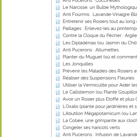
Anti Pucerons : Coccinelles
Le Narcisse, un Bulbe Mythologiq
Anti Fourmis : Lavande-Vinaigre Blan
Entretenir ses Rosiers tout au long
Paillages : Enlevez-les au printemp
Contre la Cloque du Pêcher : Argile
Les Dipladénias (ou Jasmin du Chili
Anti Pucerons : Allumettes
Planter du Muguet (où et comment
Les Jonquilles
Prévenir les Maladies des Rosiers a
Réaliser des Suspensions Fleuries
Utiliser la Vermiculite pour Aider l
Le Callistemon (ou Plante Goupillo
Avoir un Rosier plus Etoffé et plus
L'Oxalis (plante pour jardinières et
L'Abutilon Mégapotamicum (ou Lan
La Cobée, une grimpante aux cloch
Congeler ses haricots verts
Anti Pucerons : Infusion de Lavand