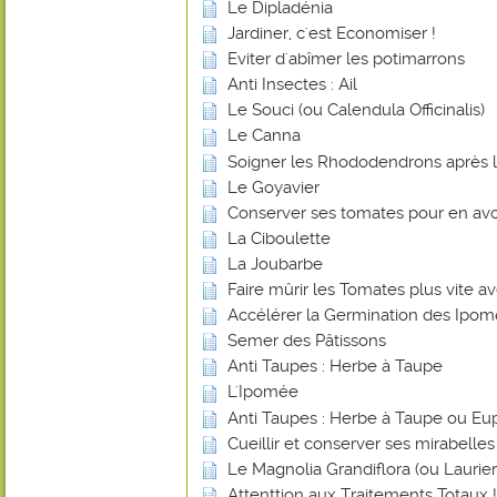
Le Dipladénia
Jardiner, c'est Economiser !
Eviter d'abîmer les potimarrons
Anti Insectes : Ail
Le Souci (ou Calendula Officinalis)
Le Canna
Soigner les Rhododendrons après l
Le Goyavier
Conserver ses tomates pour en avoi
La Ciboulette
La Joubarbe
Faire mûrir les Tomates plus vite 
Accélérer la Germination des Ipo
Semer des Pâtissons
Anti Taupes : Herbe à Taupe
L'Ipomée
Anti Taupes : Herbe à Taupe ou Eu
Cueillir et conserver ses mirabelles
Le Magnolia Grandiflora (ou Laurier-
Attenttion aux Traitements Totaux !