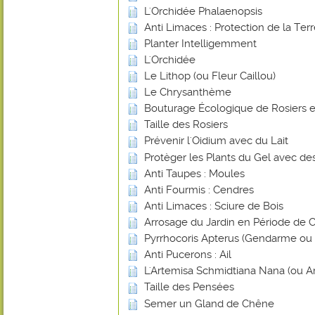
L'Orchidée Phalaenopsis
Anti Limaces : Protection de la Ter
Planter Intelligemment
L'Orchidée
Le Lithop (ou Fleur Caillou)
Le Chrysanthème
Bouturage Écologique de Rosiers e
Taille des Rosiers
Prévenir l'Oidium avec du Lait
Protèger les Plants du Gel avec de
Anti Taupes : Moules
Anti Fourmis : Cendres
Anti Limaces : Sciure de Bois
Arrosage du Jardin en Période de 
Pyrrhocoris Apterus (Gendarme ou Su
Anti Pucerons : Ail
L'Artemisa Schmidtiana Nana (ou A
Taille des Pensées
Semer un Gland de Chêne