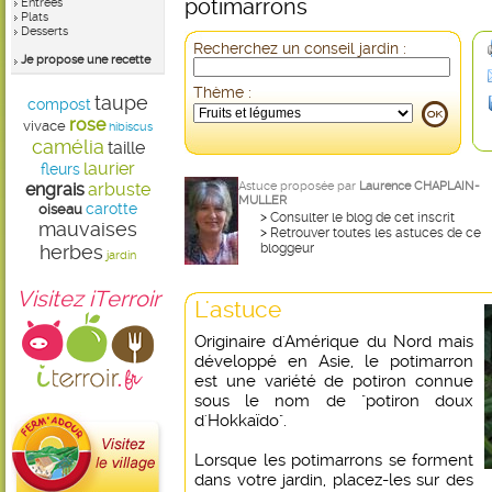
potimarrons
Entrées
Plats
Desserts
Recherchez un conseil jardin :
Je propose une recette
Thème :
taupe
compost
rose
vivace
hibiscus
camélia
taille
laurier
fleurs
engrais
arbuste
Astuce proposée par
Laurence CHAPLAIN-
MULLER
carotte
oiseau
>
Consulter le blog de cet inscrit
mauvaises
>
Retrouver toutes les astuces de ce
herbes
bloggeur
jardin
Visitez iTerroir
L'astuce
Originaire d'Amérique du Nord mais
développé en Asie, le potimarron
est une variété de potiron connue
sous le nom de "potiron doux
d'Hokkaïdo".
Lorsque les potimarrons se forment
dans votre jardin, placez-les sur des