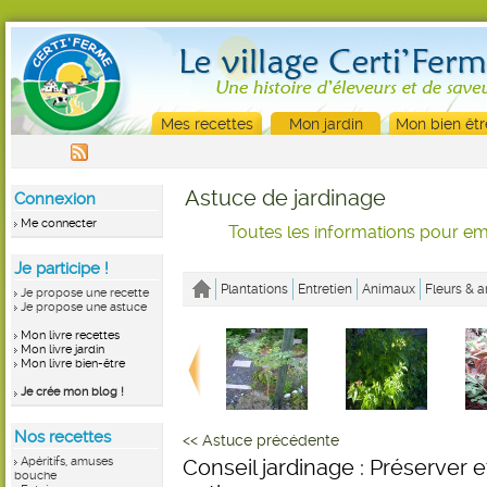
Mes recettes
Mon jardin
Mon bien êtr
Astuce de jardinage
Connexion
Me connecter
Toutes les informations pour emb
Je participe !
Plantations
Entretien
Animaux
Fleurs & a
Je propose une recette
Je propose une astuce
Mon livre recettes
Mon livre jardin
Mon livre bien-être
Je crée mon blog !
Nos recettes
<< Astuce précédente
Apéritifs, amuses
Conseil jardinage : Préserver 
bouche