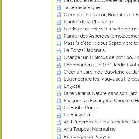
La Ciboulette (ou Civette ou Appéti
Taille de la Vigne
Créer des Plessis ou Bordures en B
Planter de la Rhubarbe
Fabriquer du macvin à partir de jus 
Planter des Asperges (emplacemen
Massifs d’été : début Septembre tout
Le Bonzaï Japonais
Changer un Hibiscus de pot : pour 
L'Aérogarden : Un Mini-Jardin Evolut
Créer un Jardin de Babylone ou Ja
Lutter contre les Mauvaises Herbes
L'Alysse
Faire venir la Nature dans son Jard
Eloigner les Escargots : Couple d'H
Le Basilic Rouge
Le Forsythia
Anti Pucerons sur les Tomates : Oei
Anti Taupes : Naphtaline
Bouturage de Papyrus