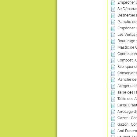
Empêcher l
Se Débarras
Désherber 
Planche de
Empêcher l
Les Vertus 
Bouturage :
Mastic de G
Contre le V
Compost : Ce
Fabriquer d
Conserver s
Planche de
Alléger une
Taille des 
Taille des A
Ce qu'il fau
Arrosage d
Gazon : Com
Gazon : Co
Anti Pucero