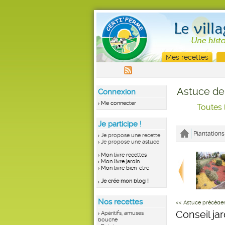
Mes recettes
Astuce de
Connexion
Me connecter
Toutes 
Je participe !
Plantations
Je propose une recette
Je propose une astuce
Mon livre recettes
Mon livre jardin
Mon livre bien-être
Je crée mon blog !
Nos recettes
<< Astuce précéde
Conseil ja
Apéritifs, amuses
bouche