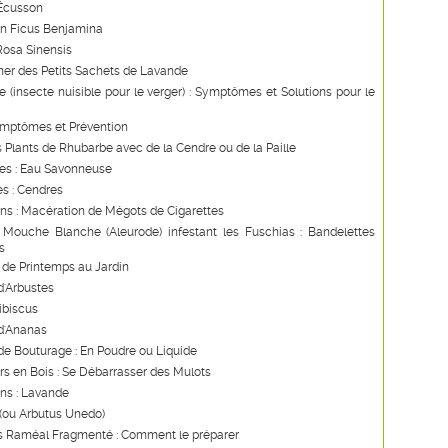
 Écusson
un Ficus Benjamina
Rosa Sinensis
ner des Petits Sachets de Lavande
 (insecte nuisible pour le verger) : Symptômes et Solutions pour le
ymptômes et Prévention
s Plants de Rhubarbe avec de la Cendre ou de la Paille
les : Eau Savonneuse
s : Cendres
ns : Macération de Mégots de Cigarettes
 Mouche Blanche (Aleurode) infestant les Fuschias : Bandelettes
s
de Printemps au Jardin
d'Arbustes
Hibiscus
d'Ananas
e Bouturage : En Poudre ou Liquide
s en Bois : Se Débarrasser des Mulots
ns : Lavande
 (ou Arbutus Unedo)
s Raméal Fragmenté : Comment le préparer