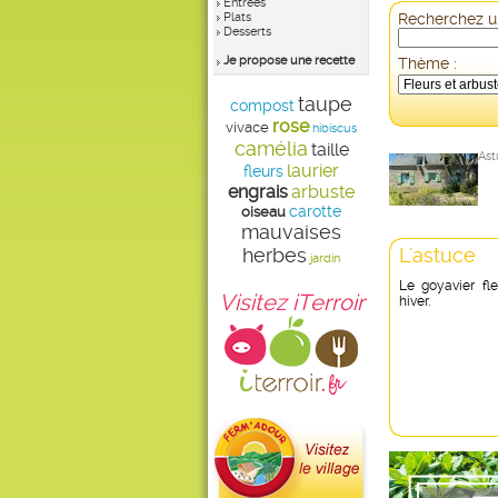
Entrées
Plats
Recherchez un
Desserts
Je propose une recette
Thème :
taupe
compost
rose
vivace
hibiscus
camélia
taille
Ast
laurier
fleurs
engrais
arbuste
carotte
oiseau
mauvaises
herbes
L'astuce
jardin
Le goyavier fle
Visitez iTerroir
hiver.