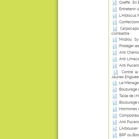
Greffe : En
Entretenir 
L'Hibiscus 
Confection
Carpocapse
combattre
Mildiou : S
Protéger le
Anti Chenil
Anti Limace
Anti Pucero
Contre la
Jaunes Engluée
Le Ménage 
Bouturage 
Taille de l'
Bouturage 
Hormones d
Composteur
Anti Pucero
L'Arbousier
BRF ou Boi