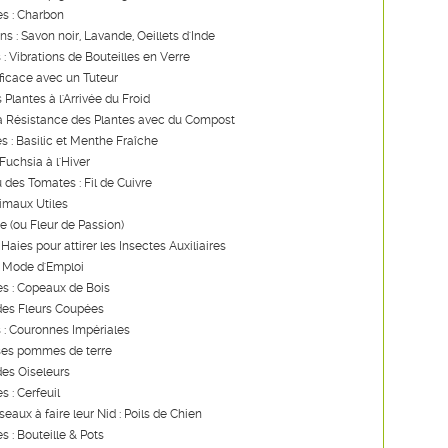
s : Charbon
ns : Savon noir, Lavande, Oeillets d'Inde
 : Vibrations de Bouteilles en Verre
ficace avec un Tuteur
 Plantes à l'Arrivée du Froid
la Résistance des Plantes avec du Compost
es : Basilic et Menthe Fraîche
Fuchsia à l'Hiver
u des Tomates : Fil de Cuivre
imaux Utiles
re (ou Fleur de Passion)
Haies pour attirer les Insectes Auxiliaires
: Mode d'Emploi
s : Copeaux de Bois
des Fleurs Coupées
 : Couronnes Impériales
ses pommes de terre
des Oiseleurs
s : Cerfeuil
seaux à faire leur Nid : Poils de Chien
s : Bouteille & Pots