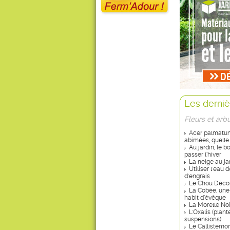
Les derniè
Fleurs et arb
Acer palmatum 
abimées, quelle
Au jardin, le 
passer l’hiver
La neige au ja
Utiliser l'eau
d'engrais
Le Chou Décor
La Cobée, une
habit d’évêque
La Morelle No
L'Oxalis (plant
suspensions)
Le Callistemon