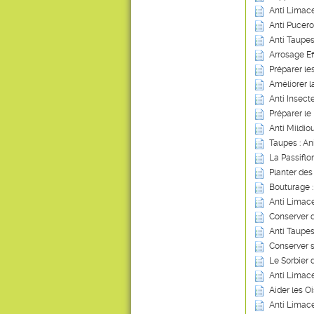
Anti Limace
Anti Pucero
Anti Taupes
Arrosage Ef
Préparer les
Améliorer 
Anti Insect
Préparer le 
Anti Mildio
Taupes : An
La Passiflo
Planter des 
Bouturage 
Anti Limace
Conserver 
Anti Taupes
Conserver 
Le Sorbier 
Anti Limace
Aider les Oi
Anti Limace