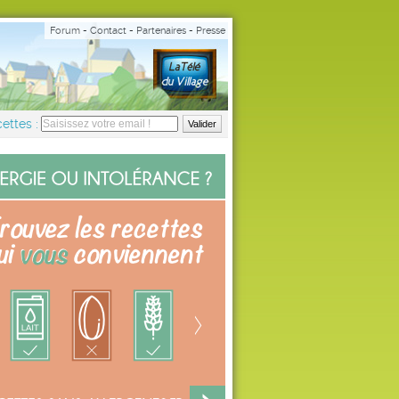
Forum
-
Contact
-
Partenaires
-
Presse
ettes :