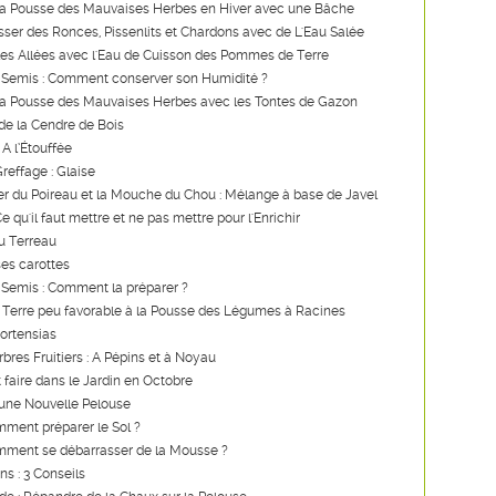
a Pousse des Mauvaises Herbes en Hiver avec une Bâche
ser des Ronces, Pissenlits et Chardons avec de L'Eau Salée
les Allées avec l'Eau de Cuisson des Pommes de Terre
 Semis : Comment conserver son Humidité ?
a Pousse des Mauvaises Herbes avec les Tontes de Gazon
de la Cendre de Bois
 A l’Étouffée
reffage : Glaise
er du Poireau et la Mouche du Chou : Mélange à base de Javel
 qu'il faut mettre et ne pas mettre pour l'Enrichir
u Terreau
es carottes
 Semis : Comment la préparer ?
 Terre peu favorable à la Pousse des Légumes à Racines
Hortensias
rbres Fruitiers : A Pépins et à Noyau
t faire dans le Jardin en Octobre
'une Nouvelle Pelouse
ment préparer le Sol ?
mment se débarrasser de la Mousse ?
ns : 3 Conseils