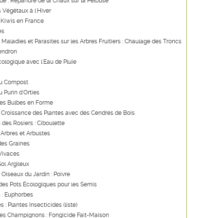
ide : Répandre de la Chaux sur la Pelouse
s Végétaux à l'Hiver
 Kiwis en France
es
s Maladies et Parasites sur les Arbres Fruitiers : Chaulage des Troncs
endron
ologique avec l'Eau de Pluie
du Compost
u Purin d'Orties
des Bulbes en Forme
a Croissance des Plantes avec des Cendres de Bois
 des Rosiers : Ciboulette
 Arbres et Arbustes
des Graines
 Vivaces
Sol Argileux
 Oiseaux du Jardin : Poivre
des Pots Écologiques pour les Semis
 : Euphorbes
s : Plantes Insecticides (liste)
les Champignons : Fongicide Fait-Maison