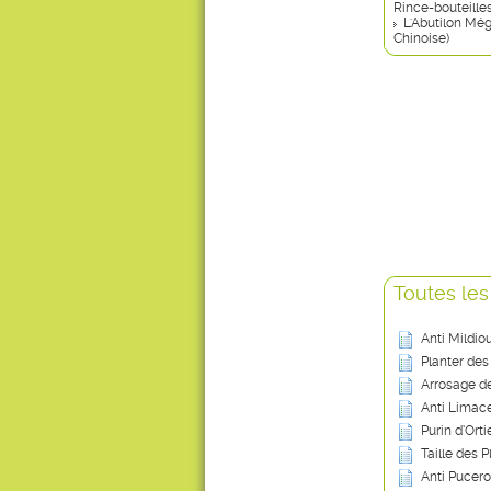
Rince-bouteilles
L'Abutilon Mé
Chinoise)
Toutes les
Anti Mildio
Planter des
Arrosage de
Anti Limace
Purin d’Ort
Taille des P
Anti Pucero