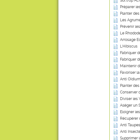
Sol trop Ac
Préparer le
Planter des
Les Agrum
Prévenir le
Le Rhodod
Arrosage Ec
L'Hibiscus
Fabriquer 
Fabriquer d
Maintenir 
Favoriser l
Anti Oïdium
Planter des
Conserver 
Diviser les
Alléger un 
Eloigner les
Récupérer 
Anti Taupes
Anti Insecte
Supprimer 