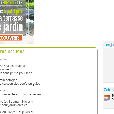
Les ja
res astuces
ustes
: feuilles brûlées et
 cause ?
bon sens prime pour bien
rdin potager
 de cuisson des oeufs en guise
Calen
atif
 grimpante aux clochettes en
T
d
ire (ou Solanum Nigrum)
e pour jardinières et
 (ou Plante Goupillon ou