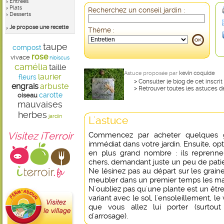
Entrées
Plats
Recherchez un conseil jardin :
Desserts
Je propose une recette
Thème :
taupe
compost
rose
vivace
hibiscus
camélia
taille
Astuce proposée par
kevin coquide
laurier
fleurs
>
Consulter le blog de cet inscrit
engrais
arbuste
>
Retrouver toutes les astuces d
carotte
oiseau
mauvaises
herbes
jardin
L'astuce
Visitez iTerroir
Commencez par acheter quelques g
immédiat dans votre jardin. Ensuite, opt
en plus grand nombre : ils reprenne
chers, demandant juste un peu de patie
Ne lésinez pas au départ sur les grain
meubler dans un premier temps les m
N'oubliez pas qu'une plante est un être
variant avec le sol, l'ensoleillement, l
que vous allez lui porter (surtou
d'arrosage).