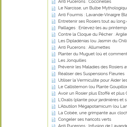
Anti Pucerons : Coccinelles
Le Narcisse, un Bulbe Mythologiq
Anti Fourmis : Lavande-Vinaigre Blan
Entretenir ses Rosiers tout au long
Paillages : Enlevez-les au printemp
Contre la Cloque du Pêcher : Argile
Les Dipladénias (ou Jasmin du Chili
Anti Pucerons : Allumettes
Planter du Muguet (où et comment
Les Jonquilles
Prévenir les Maladies des Rosiers a
Réaliser des Suspensions Fleuries
Utiliser la Vermiculite pour Aider l
Le Callistemon (ou Plante Goupillo
Avoir un Rosier plus Etoffé et plus
L'Oxalis (plante pour jardinières et
L'Abutilon Mégapotamicum (ou Lan
La Cobée, une grimpante aux cloch
Congeler ses haricots verts
Anti Pucerons : Infusion de Lavand