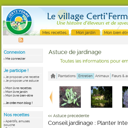
Mes recettes
Mon jardin
Mon bien êtr
Astuce de jardinage
Connexion
Me connecter
Toutes les informations pour emb
Je participe !
Plantations
Entretien
Animaux
Fleurs & a
Je propose une recette
Je propose une astuce
Mon livre recettes
Mon livre jardin
Mon livre bien-être
Je crée mon blog !
Nos recettes
<< Astuce précédente
Apéritifs, amuses
Conseil jardinage : Planter In
bouche