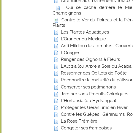
Attenttion aux Traitements Totaux !
Qui se cache derrière le Miel
Champignons
Contre le Ver du Poireau et la Piér
Plants
Les Plantes Aquatiques
L'Oranger du Mexique
Anti Mildiou des Tomates : Couvert
L'Onagre
Ranger des Oignons à Fleurs
L'Albizia (ou Arbre à Soie ou Acaci
Ressemer des Oeillets de Poête
Reconnaître la maturité du pâtisson
Conserver ses potimarrons
Jardiner sans Produits Chimiques
L'Hortensia (ou Hydrangéa)
Protéger les Géraniums en Hiver
Contre les Guêpes : Géraniums "Ro
La Rose Trémière
Congeler ses framboises