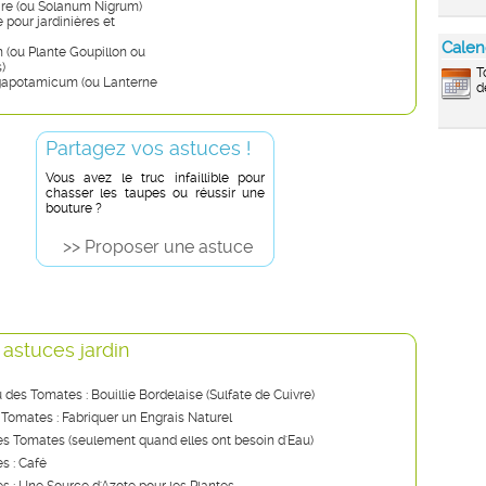
ire (ou Solanum Nigrum)
e pour jardinières et
Calen
 (ou Plante Goupillon ou
)
T
gapotamicum (ou Lanterne
d
Partagez vos astuces !
Vous avez le truc infaillible pour
chasser les taupes ou réussir une
bouture ?
>> Proposer une astuce
 astuces jardin
u des Tomates : Bouillie Bordelaise (Sulfate de Cuivre)
 Tomates : Fabriquer un Engrais Naturel
s Tomates (seulement quand elles ont besoin d'Eau)
s : Café