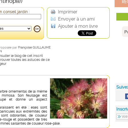
tinople)
Imprimer
 conseil jardin :
Envoyer à un ami
Ajouter à mon livre
roposée par
Françoise GUILLAUME
N
sulter le blog de cet inscrit
rouver toutes les astuces de ce
geur
Suive
n arbre ornemental de la même
 mimosa. Son feuillage est
oupé et donne un aspect
raissent en été : elles sont
Inscri
panicules aux extrémités des
 sont odorantes, de couleur
e-rouge et possèdent de très
ines saillantes de couleur rose-pâle.