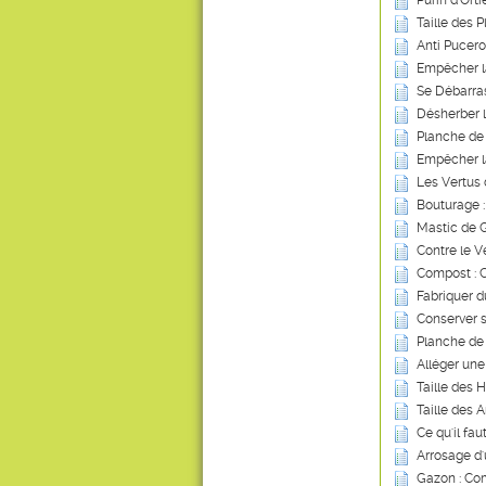
Purin d’Ort
Taille des P
Anti Pucero
Empêcher l
Se Débarras
Désherber 
Planche de
Empêcher l
Les Vertus 
Bouturage :
Mastic de G
Contre le V
Compost : Ce
Fabriquer d
Conserver s
Planche de
Alléger une
Taille des 
Taille des A
Ce qu'il fau
Arrosage d
Gazon : Com