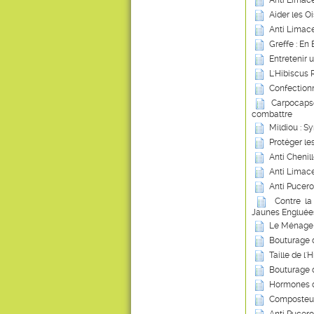
Anti Limace
Aider les Oi
Anti Limace
Greffe : En
Entretenir 
L'Hibiscus 
Confection
Carpocapse
combattre
Mildiou : S
Protéger le
Anti Chenil
Anti Limace
Anti Pucero
Contre la
Jaunes Engluée
Le Ménage 
Bouturage 
Taille de l'
Bouturage 
Hormones d
Composteur