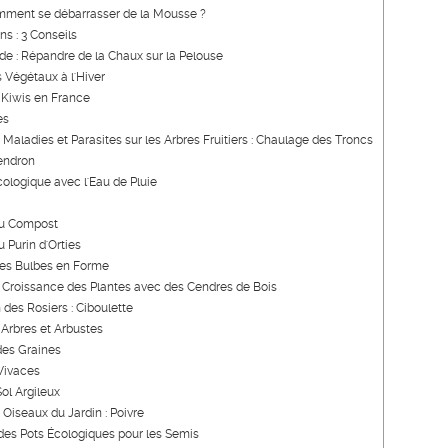
mment se débarrasser de la Mousse ?
ns : 3 Conseils
ide : Répandre de la Chaux sur la Pelouse
s Végétaux à l'Hiver
 Kiwis en France
es
s Maladies et Parasites sur les Arbres Fruitiers : Chaulage des Troncs
endron
ologique avec l'Eau de Pluie
du Compost
u Purin d'Orties
des Bulbes en Forme
a Croissance des Plantes avec des Cendres de Bois
 des Rosiers : Ciboulette
 Arbres et Arbustes
des Graines
 Vivaces
Sol Argileux
 Oiseaux du Jardin : Poivre
des Pots Écologiques pour les Semis