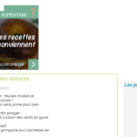
res astuces
Les ja
ustes
: feuilles brûlées et
 cause ?
bon sens prime pour bien
rdin potager
 de cuisson des oeufs en guise
atif
 grimpante aux clochettes en