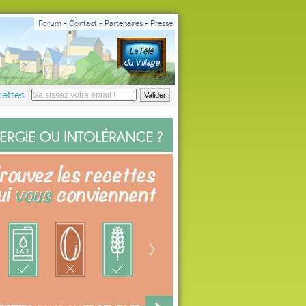
Forum
-
Contact
-
Partenaires
-
Presse
ettes :