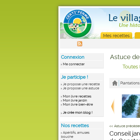
Mes recettes
Astuce de
Connexion
Me connecter
Toutes 
Je participe !
Plantations
Je propose une recette
Je propose une astuce
Mon livre recettes
Mon livre jardin
Mon livre bien-être
Je crée mon blog !
Nos recettes
<< Astuce précéde
Conseil jar
Apéritifs, amuses
bouche