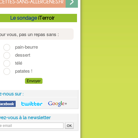
Le sondage
iTerroir
z-nous sur :
vez-vous à la newsletter