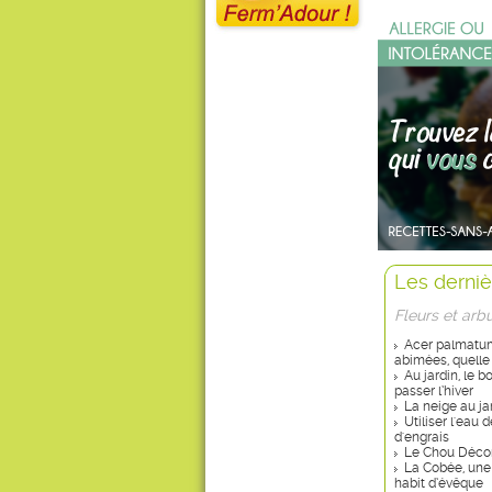
Les derniè
Fleurs et arb
Acer palmatum 
abimées, quelle
Au jardin, le 
passer l’hiver
La neige au ja
Utiliser l'eau
d'engrais
Le Chou Décor
La Cobée, une
habit d’évêque