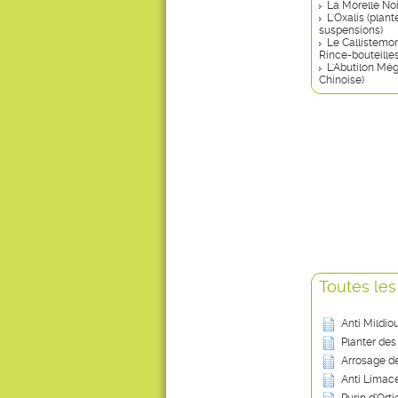
La Morelle No
L'Oxalis (plant
suspensions)
Le Callistemon
Rince-bouteilles
L'Abutilon Mé
Chinoise)
Toutes les
Anti Mildio
Planter des
Arrosage de
Anti Limace