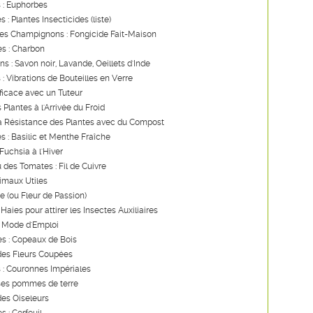
 : Euphorbes
s : Plantes Insecticides (liste)
les Champignons : Fongicide Fait-Maison
s : Charbon
ns : Savon noir, Lavande, Oeillets d'Inde
 : Vibrations de Bouteilles en Verre
ficace avec un Tuteur
 Plantes à l'Arrivée du Froid
la Résistance des Plantes avec du Compost
es : Basilic et Menthe Fraîche
Fuchsia à l'Hiver
u des Tomates : Fil de Cuivre
imaux Utiles
re (ou Fleur de Passion)
Haies pour attirer les Insectes Auxiliaires
: Mode d'Emploi
s : Copeaux de Bois
des Fleurs Coupées
 : Couronnes Impériales
ses pommes de terre
des Oiseleurs