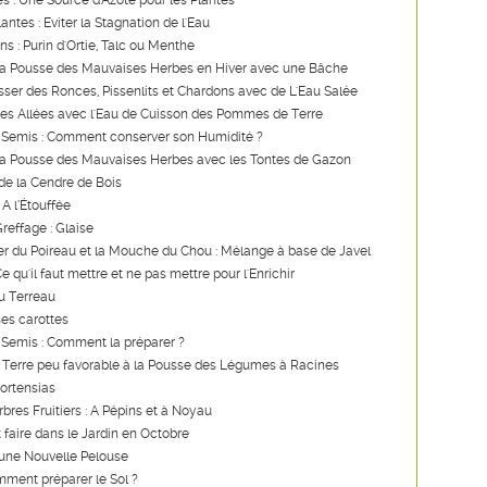
ies : Une Source d'Azote pour les Plantes
lantes : Eviter la Stagnation de l'Eau
ns : Purin d'Ortie, Talc ou Menthe
a Pousse des Mauvaises Herbes en Hiver avec une Bâche
ser des Ronces, Pissenlits et Chardons avec de L'Eau Salée
les Allées avec l'Eau de Cuisson des Pommes de Terre
 Semis : Comment conserver son Humidité ?
a Pousse des Mauvaises Herbes avec les Tontes de Gazon
de la Cendre de Bois
 A l’Étouffée
reffage : Glaise
er du Poireau et la Mouche du Chou : Mélange à base de Javel
 qu'il faut mettre et ne pas mettre pour l'Enrichir
u Terreau
es carottes
 Semis : Comment la préparer ?
 Terre peu favorable à la Pousse des Légumes à Racines
Hortensias
rbres Fruitiers : A Pépins et à Noyau
t faire dans le Jardin en Octobre
'une Nouvelle Pelouse
ment préparer le Sol ?