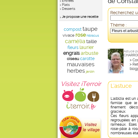
de Constan
Entrées
Plats
Desserts
Recherchez un
Je propose une recette
Thème :
taupe
compost
rose
vivace
hibiscus
camélia
taille
laurier
fleurs
Astuce p
engrais
arbuste
CHARRO
carotte
oiseau
>
Con
mauvaises
>
Ret
blog
herbes
jardin
Visitez iTerroir
L'astuce
L'albizia est u
famille que le
finement déc
gracieux.
Ces fleurs appa
regroupées en 
rameaux. Elles
rose-pâle à ros
nombreuses étam