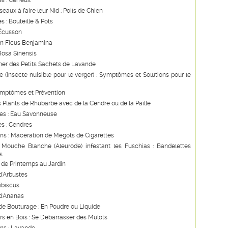
s : Cerfeuil
seaux à faire leur Nid : Poils de Chien
s : Bouteille & Pots
 Écusson
un Ficus Benjamina
Rosa Sinensis
ner des Petits Sachets de Lavande
 (insecte nuisible pour le verger) : Symptômes et Solutions pour le
ymptômes et Prévention
s Plants de Rhubarbe avec de la Cendre ou de la Paille
les : Eau Savonneuse
s : Cendres
ns : Macération de Mégots de Cigarettes
 Mouche Blanche (Aleurode) infestant les Fuschias : Bandelettes
s
de Printemps au Jardin
d'Arbustes
Hibiscus
d'Ananas
e Bouturage : En Poudre ou Liquide
s en Bois : Se Débarrasser des Mulots