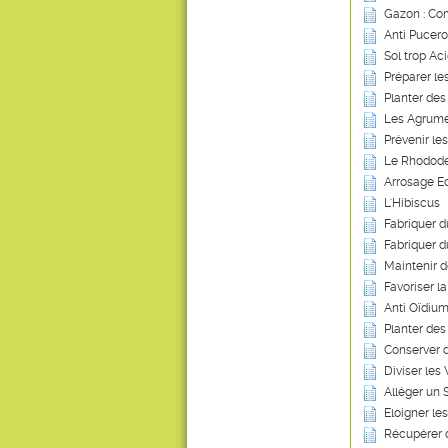
Gazon : Co
Anti Pucero
Sol trop Ac
Préparer le
Planter des
Les Agrum
Prévenir le
Le Rhodod
Arrosage Ec
L'Hibiscus
Fabriquer 
Fabriquer d
Maintenir 
Favoriser l
Anti Oïdium
Planter des
Conserver 
Diviser les
Alléger un 
Eloigner les
Récupérer 