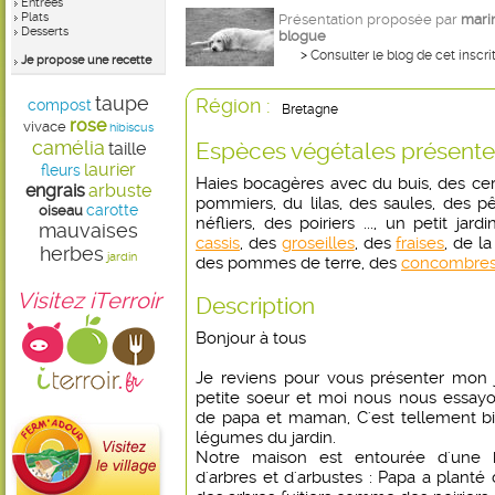
Entrées
Plats
Présentation proposée par
mari
Desserts
blogue
>
Consulter le blog de cet inscri
Je propose une recette
taupe
Région :
compost
Bretagne
rose
vivace
hibiscus
camélia
Espèces végétales présente
taille
laurier
fleurs
Haies bocagères avec du buis, des ceri
engrais
arbuste
pommiers, du lilas, des saules, des p
carotte
oiseau
néfliers, des poiriers ..., un petit jar
mauvaises
cassis
, des
groseilles
, des
fraises
, de l
herbes
jardin
des pommes de terre, des
concombre
Visitez iTerroir
Description
Bonjour à tous
Je reviens pour vous présenter mon 
petite soeur et moi nous nous essayon
de papa et maman, C'est tellement bi
légumes du jardin.
Notre maison est entourée d'une 
d'arbres et d'arbustes : Papa a planté d