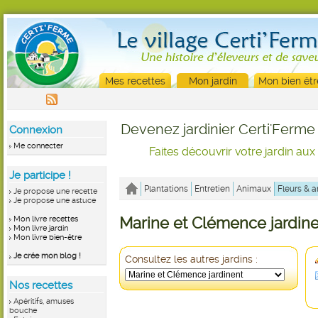
Mes recettes
Mon jardin
Mon bien êtr
Devenez jardinier Certi'Ferme 
Connexion
Me connecter
Faites découvrir votre jardin aux
Je participe !
Plantations
Entretien
Animaux
Fleurs & a
Je propose une recette
Je propose une astuce
Mon livre recettes
Marine et Clémence jardin
Mon livre jardin
Mon livre bien-être
Je crée mon blog !
Consultez les autres jardins :
Nos recettes
Apéritifs, amuses
bouche