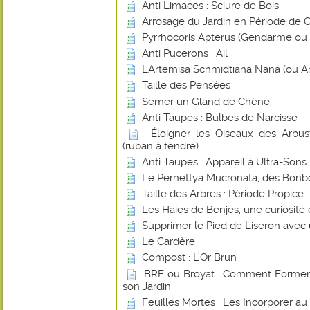
Anti Limaces : Sciure de Bois
Arrosage du Jardin en Période de 
Pyrrhocoris Apterus (Gendarme ou Su
Anti Pucerons : Ail
L'Artemisa Schmidtiana Nana (ou A
Taille des Pensées
Semer un Gland de Chêne
Anti Taupes : Bulbes de Narcisse
Éloigner les Oiseaux des Arbust
(ruban à tendre)
Anti Taupes : Appareil à Ultra-Sons
Le Pernettya Mucronata, des Bonb
Taille des Arbres : Période Propice
Les Haies de Benjes, une curiosité
Supprimer le Pied de Liseron avec
Le Cardère
Compost : L’Or Brun
BRF ou Broyat : Comment Former u
son Jardin
Feuilles Mortes : Les Incorporer a