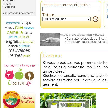
Entrées
Plats
Recherchez un conseil jardin :
Desserts
Je propose une recette
Thème :
taupe
compost
rose
vivace
hibiscus
camélia
taille
Astuce proposée par
marine blogue
laurier
fleurs
>
Consulter le blog de cet inscrit
engrais
arbuste
>
Retrouver toutes les astuces d
carotte
oiseau
mauvaises
L'astuce
herbes
jardin
Si vous produisez vos pommes de terre
Visitez iTerroir
les au soleil quelques heures. Ainsi, l
un peu d'eau.
Stockez-les ensuite dans une cave o
sombre et fraîche pour éviter qu'elles 
germent.