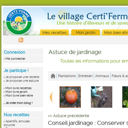
Mes recettes
Mon jardin
Mon bien êtr
Astuce de jardinage
Connexion
Me connecter
Toutes les informations pour emb
Je participe !
Plantations
Entretien
Animaux
Fleurs & a
Je propose une recette
Je propose une astuce
Mon livre recettes
Mon livre jardin
Mon livre bien-être
Je crée mon blog !
Nos recettes
<< Astuce précédente
Apéritifs, amuses
Conseil jardinage : Conserver
bouche