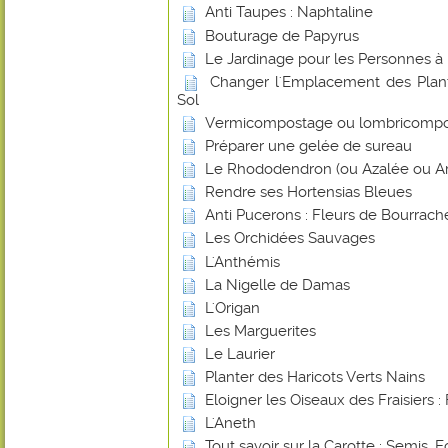
Anti Taupes : Naphtaline
Bouturage de Papyrus
Le Jardinage pour les Personnes à 
Changer l'Emplacement des Plant
Sol
Vermicompostage ou lombricomp
Préparer une gelée de sureau
Le Rhododendron (ou Azalée ou Ar
Rendre ses Hortensias Bleues
Anti Pucerons : Fleurs de Bourrach
Les Orchidées Sauvages
L'Anthémis
La Nigelle de Damas
L'Origan
Les Marguerites
Le Laurier
Planter des Haricots Verts Nains
Eloigner les Oiseaux des Fraisiers : 
L'Aneth
Tout savoir sur la Carotte : Semis, E