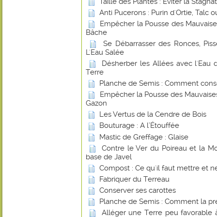
Taille des Plantes : Eviter la Stagna
Anti Pucerons : Purin d'Ortie, Talc
Empêcher la Pousse des Mauvaise
Bâche
Se Débarrasser des Ronces, Piss
L'Eau Salée
Désherber les Allées avec l'Ea
Terre
Planche de Semis : Comment conse
Empêcher la Pousse des Mauvaises
Gazon
Les Vertus de la Cendre de Bois
Bouturage : A l’Étouffée
Mastic de Greffage : Glaise
Contre le Ver du Poireau et la 
base de Javel
Compost : Ce qu'il faut mettre et ne
Fabriquer du Terreau
Conserver ses carottes
Planche de Semis : Comment la pr
Alléger une Terre peu favorable