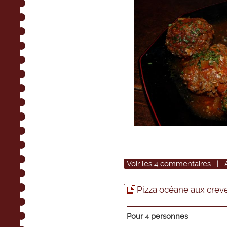
Voir
les
4
commentaires
|
Pizza océane aux crev
Pour 4 personnes