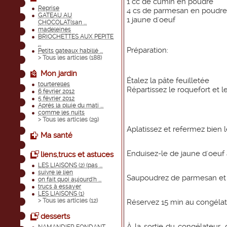
1 cc de cumin en poudre
Reprise
4 cs de parmesan en poudre
GATEAU AU
1 jaune d'oeuf
CHOCOLAT(san ...
madeleines
BRIOCHETTES AUX PEPITE
...
Préparation:
Petits gateaux habillé ...
> Tous les articles (
188
)
Mon jardin
Étalez la pâte feuilletée
tourterelles
Répartissez le roquefort et l
6 fevrier 2012
5 février 2012
Aprés la pluie du mati ...
comme les nuits
> Tous les articles (
29
)
Aplatissez et refermez bien 
Ma santé
Enduisez-le de jaune d'oeuf 
liens,trucs et astuces
LES LIAISONS (2) (pas ...
suivre le lien
Saupoudrez de parmesan et 
on fait quoi aujourd'h ...
trucs à essayer
LES LIAISONS (1)
> Tous les articles (
12
)
Réservez 15 min au congéla
desserts
À la sortie du congélateur,