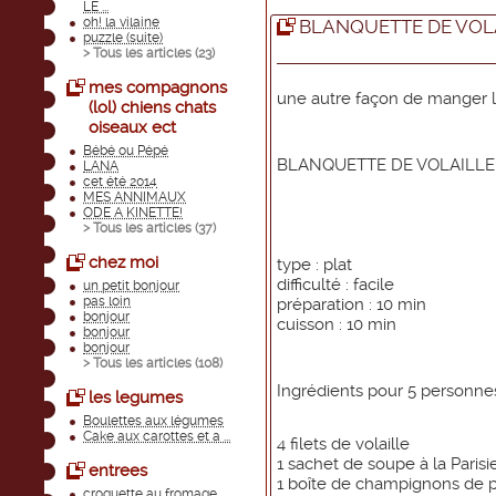
LE ...
oh! la vilaine
BLANQUETTE DE VOLA
puzzle (suite)
> Tous les articles (
23
)
mes compagnons
une autre façon de manger l
(lol) chiens chats
oiseaux ect
Bébé ou Pépé
BLANQUETTE DE VOLAILLE
LANA
cet été 2014
MES ANNIMAUX
ODE A KINETTE!
> Tous les articles (
37
)
chez moi
type : plat
difficulté : facile
un petit bonjour
pas loin
préparation : 10 min
bonjour
cuisson : 10 min
bonjour
bonjour
> Tous les articles (
108
)
Ingrédients pour 5 personne
les legumes
Boulettes aux légumes
Cake aux carottes et a ...
4 filets de volaille
1 sachet de soupe à la Paris
entrees
1 boîte de champignons de p
croquette au fromage