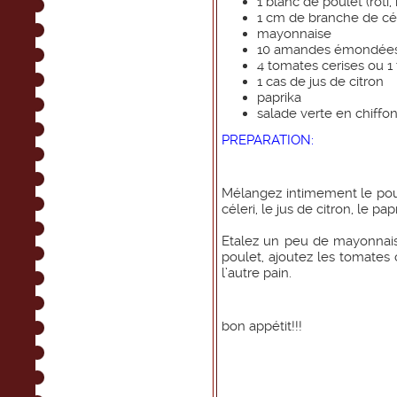
1 blanc de poulet (rôti
1 cm de branche de cé
mayonnaise
10 amandes émondées, 
4 tomates cerises ou 1
1 cas de jus de citron
paprika
salade verte en chiff
PREPARATION:
Mélangez intimement le pou
céleri, le jus de citron, le pap
Etalez un peu de mayonnaise 
poulet, ajoutez les tomates
l’autre pain.
bon appétit!!!