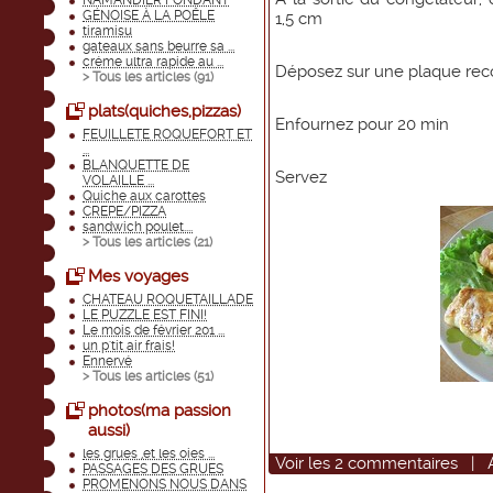
NAMANDIER FONDANT
GÉNOISE À LA POÊLE
1,5 cm
tiramisu
gateaux sans beurre sa ...
créme ultra rapide au ...
Déposez sur une plaque reco
> Tous les articles (
91
)
plats(quiches,pizzas)
Enfournez pour 20 min
FEUILLETE ROQUEFORT ET
...
BLANQUETTE DE
Servez
VOLAILLE ...
Quiche aux carottes
CREPE/PIZZA
sandwich poulet....
> Tous les articles (
21
)
Mes voyages
CHATEAU ROQUETAILLADE
LE PUZZLE EST FINI!
Le mois de février 201 ...
un p'tit air frais!
Ennervé
> Tous les articles (
51
)
photos(ma passion
aussi)
les grues ,et les oies ...
Voir
les
2
commentaires
|
PASSAGES DES GRUES
PROMENONS NOUS DANS