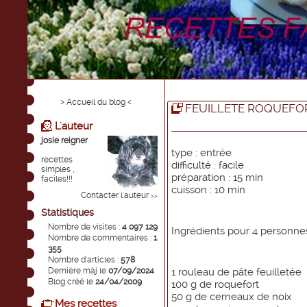
> Accueil du blog <
FEUILLETE ROQUEFOR
L'auteur
josie reigner
type : entrée
recettes
difficulté : facile
simples ,
préparation : 15 min
faciles!!!
cuisson : 10 min
Contacter l'auteur
>>
Statistiques
Nombre de visites :
4 097 129
Ingrédients pour 4 personne
Nombre de commentaires :
1
355
Nombre d'articles :
578
Dernière màj le
07/09/2024
1 rouleau de pâte feuilletée
Blog créé le
24/04/2009
100 g de roquefort
50 g de cerneaux de noix
Mes recettes