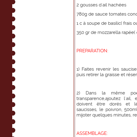
2 gousses d'ail hachées
780g de sauce tomates con
1 c à soupe de basilic( frais o
350 gr de mozzarella rapée( 
PREPARATION:
1) Faites revenir les saucis
puis retirer la graisse et rése
2) Dans la même poêle,
transparence,ajoutez l'ai
doivent être dorés et lé
saucisses, le poivron, 500ml
mijoter quelques minutes, ret
ASSEMBLAGE: