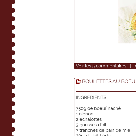
Voir
les
5
commentaires
|
BOULETTES AU BOEU
INGREDIENTS:
750g de boeuf haché
1 oignon
2 échalottes
3 gousses d'ail
3 tranches de pain de mie
20cl de lait tiéde