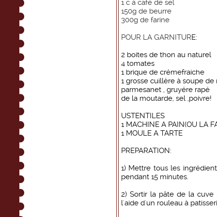
1 c à café de sel
150g de beurre
300g de farine
POUR LA GARNITUR
E:
2 boites de thon au naturel
4 tomates
1 brique de crémefraiche
1 grosse cuillère à soupe d
parmesanet , gruyére rapé
de la moutarde, sel ,poivre!
USTENTILES
1 MACHINE A PAIN(OU LA F
1 MOULE A TARTE
PREPARATION:
1) Mettre tous les ingrédie
pendant 15 minutes.
2) Sortir la pâte de la cuve ,
l'aide d'un rouleau à patisse