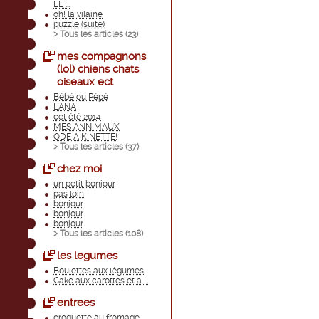
LE ...
oh! la vilaine
puzzle (suite)
> Tous les articles (
23
)
mes compagnons
(lol) chiens chats
oiseaux ect
Bébé ou Pépé
LANA
cet été 2014
MES ANNIMAUX
ODE A KINETTE!
> Tous les articles (
37
)
chez moi
un petit bonjour
pas loin
bonjour
bonjour
bonjour
> Tous les articles (
108
)
les legumes
Boulettes aux légumes
Cake aux carottes et a ...
entrees
croquette au fromage