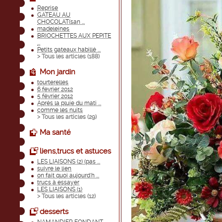
Reprise
GATEAU AU
CHOCOLAT(san ...
madeleines
BRIOCHETTES AUX PEPITE
...
Petits gateaux habillé ...
> Tous les articles (
188
)
Mon jardin
tourterelles
6 fevrier 2012
5 février 2012
Aprés la pluie du mati ...
comme les nuits
> Tous les articles (
29
)
Ma santé
liens,trucs et astuces
LES LIAISONS (2) (pas ...
suivre le lien
on fait quoi aujourd'h ...
trucs à essayer
LES LIAISONS (1)
> Tous les articles (
12
)
desserts