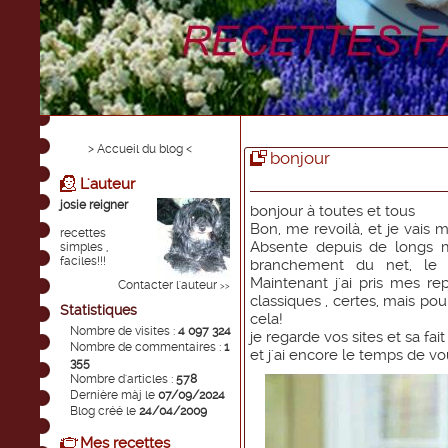
> Accueil du blog <
bonjour
L'auteur
josie reigner
bonjour à toutes et tous
Bon, me revoilà, et je vais 
recettes
Absente depuis de longs 
simples ,
faciles!!!
branchement du net, le f
Maintenant j'ai pris mes rep
Contacter l'auteur
>>
classiques , certes, mais pour
Statistiques
cela!
Nombre de visites :
4 097 324
je regarde vos sites et sa fai
Nombre de commentaires :
1
et j'ai encore le temps de 
355
Nombre d'articles :
578
Dernière màj le
07/09/2024
Blog créé le
24/04/2009
Mes recettes