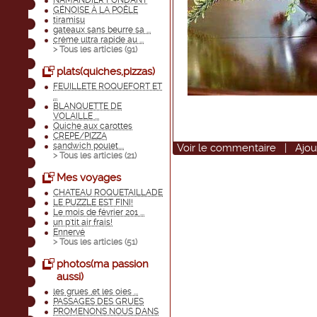
NAMANDIER FONDANT
GÉNOISE À LA POÊLE
tiramisu
gateaux sans beurre sa ...
créme ultra rapide au ...
> Tous les articles (
91
)
plats(quiches,pizzas)
FEUILLETE ROQUEFORT ET
...
BLANQUETTE DE
VOLAILLE ...
Quiche aux carottes
CREPE/PIZZA
sandwich poulet....
Voir
le commentaire
|
Ajou
> Tous les articles (
21
)
Mes voyages
CHATEAU ROQUETAILLADE
LE PUZZLE EST FINI!
Le mois de février 201 ...
un p'tit air frais!
Ennervé
> Tous les articles (
51
)
photos(ma passion
aussi)
les grues ,et les oies ...
PASSAGES DES GRUES
PROMENONS NOUS DANS