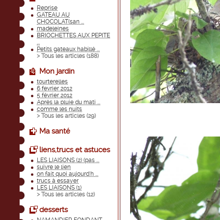
Reprise
GATEAU AU
CHOCOLAT(san ...
madeleines
BRIOCHETTES AUX PEPITE
...
Petits gateaux habillé ...
> Tous les articles (
188
)
Mon jardin
tourterelles
6 fevrier 2012
5 février 2012
Aprés la pluie du mati ...
comme les nuits
> Tous les articles (
29
)
Ma santé
liens,trucs et astuces
LES LIAISONS (2) (pas ...
suivre le lien
on fait quoi aujourd'h ...
trucs à essayer
LES LIAISONS (1)
> Tous les articles (
12
)
desserts