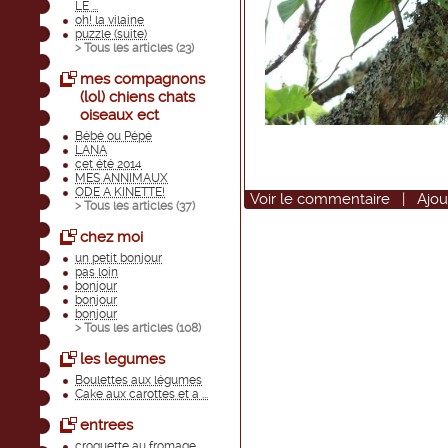
LE ...
oh! la vilaine
puzzle (suite)
> Tous les articles (
23
)
mes compagnons
(lol) chiens chats
oiseaux ect
Bébé ou Pépé
LANA
cet été 2014
MES ANNIMAUX
ODE A KINETTE!
Voir
le commentaire
|
Ajou
> Tous les articles (
37
)
chez moi
un petit bonjour
pas loin
bonjour
bonjour
bonjour
> Tous les articles (
108
)
les legumes
Boulettes aux légumes
Cake aux carottes et a ...
entrees
croquette au fromage