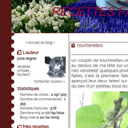
> Accueil du blog <
tourterelles
L'auteur
josie reigner
un couple de tourterelles o
au dessus de ma tête sur un
recettes
nés vendredi! quelques photo
simples ,
faciles!!!
faites, c'est la premiere fai
aperçoit leur deux tetes! su
Contacter l'auteur
>>
du bec d'un petit(au bout d
Statistiques
Nombre de visites :
4 097 905
Nombre de commentaires :
1
355
Nombre d'articles :
578
Dernière màj le
07/09/2024
Blog créé le
24/04/2009
Mes recettes