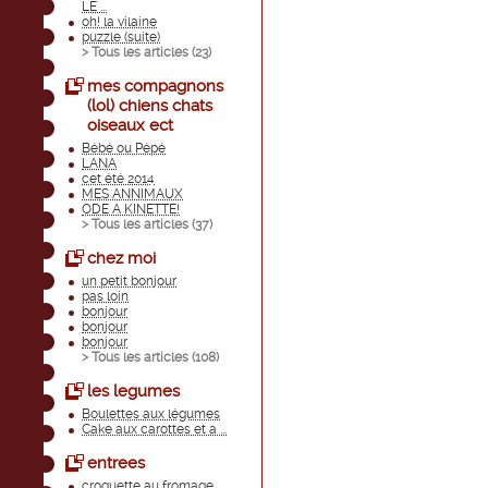
LE ...
oh! la vilaine
puzzle (suite)
> Tous les articles (
23
)
mes compagnons
(lol) chiens chats
oiseaux ect
Bébé ou Pépé
LANA
cet été 2014
MES ANNIMAUX
ODE A KINETTE!
> Tous les articles (
37
)
chez moi
un petit bonjour
pas loin
bonjour
bonjour
bonjour
> Tous les articles (
108
)
les legumes
Boulettes aux légumes
Cake aux carottes et a ...
entrees
croquette au fromage