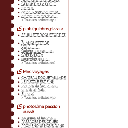
NAMANDIER FONDANT
GÉNOISE À LA POÊLE
tiramisu
gateaux sans beurre sa ...
créme ultra rapide au ...
> Tous les articles (
91
)
plats(quiches,pizzas)
FEUILLETE ROQUEFORT ET
...
BLANQUETTE DE
VOLAILLE ...
Quiche aux carottes
CREPE/PIZZA
sandwich poulet....
> Tous les articles (
21
)
Mes voyages
CHATEAU ROQUETAILLADE
LE PUZZLE EST FINI!
Le mois de février 201 ...
un p'tit air frais!
Ennervé
> Tous les articles (
51
)
photos(ma passion
aussi)
les grues ,et les oies ...
PASSAGES DES GRUES
PROMENONS NOUS DANS