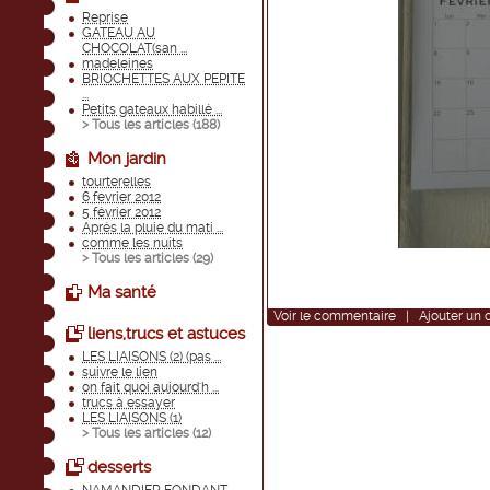
Reprise
GATEAU AU
CHOCOLAT(san ...
madeleines
BRIOCHETTES AUX PEPITE
...
Petits gateaux habillé ...
> Tous les articles (
188
)
Mon jardin
tourterelles
6 fevrier 2012
5 février 2012
Aprés la pluie du mati ...
comme les nuits
> Tous les articles (
29
)
Ma santé
Voir
le commentaire
|
Ajouter un
liens,trucs et astuces
LES LIAISONS (2) (pas ...
suivre le lien
on fait quoi aujourd'h ...
trucs à essayer
LES LIAISONS (1)
> Tous les articles (
12
)
desserts