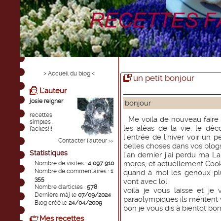
> Accueil du blog <
un petit bonjour
L'auteur
josie reigner
bonjour
recettes
Me voila de nouveau faire u
simples ,
les alèas de la vie, le dé
faciles!!!
l'entrée de l'hiver voir un 
Contacter l'auteur
>>
belles choses dans vos blog
Statistiques
l'an dernier j'ai perdu ma L
meres; et actuellement Cook
Nombre de visites :
4 097 910
Nombre de commentaires :
1
quand à moi les genoux plu
355
vont avec lol
Nombre d'articles :
578
voilà je vous laisse et je 
Dernière màj le
07/09/2024
paraolympiques ils méritent
Blog créé le
24/04/2009
bon je vous dis à bientot bo
Mes recettes