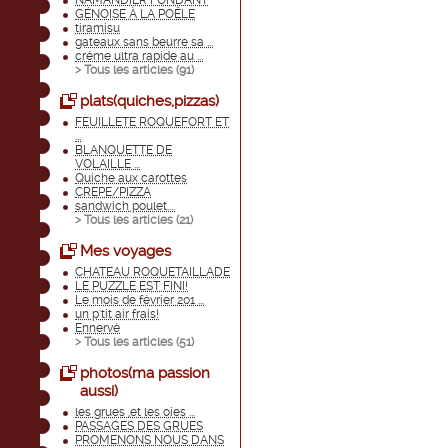
NAMANDIER FONDANT
GÉNOISE À LA POÊLE
tiramisu
gateaux sans beurre sa ...
créme ultra rapide au ...
> Tous les articles (
91
)
plats(quiches,pizzas)
FEUILLETE ROQUEFORT ET
...
BLANQUETTE DE
VOLAILLE ...
Quiche aux carottes
CREPE/PIZZA
sandwich poulet....
> Tous les articles (
21
)
Mes voyages
CHATEAU ROQUETAILLADE
LE PUZZLE EST FINI!
Le mois de février 201 ...
un p'tit air frais!
Ennervé
> Tous les articles (
51
)
photos(ma passion
aussi)
les grues ,et les oies ...
PASSAGES DES GRUES
PROMENONS NOUS DANS