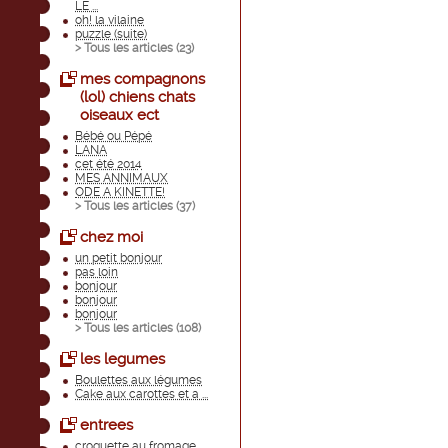
LE ...
oh! la vilaine
puzzle (suite)
> Tous les articles (
23
)
mes compagnons
(lol) chiens chats
oiseaux ect
Bébé ou Pépé
LANA
cet été 2014
MES ANNIMAUX
ODE A KINETTE!
> Tous les articles (
37
)
chez moi
un petit bonjour
pas loin
bonjour
bonjour
bonjour
> Tous les articles (
108
)
les legumes
Boulettes aux légumes
Cake aux carottes et a ...
entrees
croquette au fromage