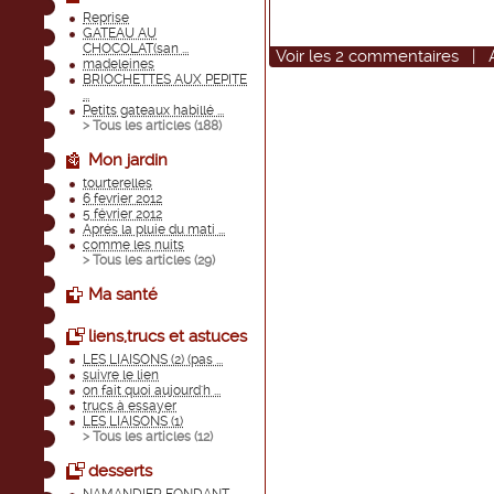
Reprise
GATEAU AU
CHOCOLAT(san ...
Voir
les
2
commentaires
|
madeleines
BRIOCHETTES AUX PEPITE
...
Petits gateaux habillé ...
> Tous les articles (
188
)
Mon jardin
tourterelles
6 fevrier 2012
5 février 2012
Aprés la pluie du mati ...
comme les nuits
> Tous les articles (
29
)
Ma santé
liens,trucs et astuces
LES LIAISONS (2) (pas ...
suivre le lien
on fait quoi aujourd'h ...
trucs à essayer
LES LIAISONS (1)
> Tous les articles (
12
)
desserts