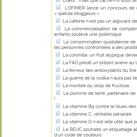
L'oeuf : mais que cache-t-il sous sa
L'OFIMER lance un concours de r
« spécial bloggeurs »
La caféine n'est pas un adjuvant d
La commercialisation de complém
enfants soulève une polémique
La consommation quotidienne de j
les personnes confrontées à des probl
La coronille, un fruit atypique dev
La FAO prédit un brillant avenir au 
La ferveur des antioxydants du thé
La guerre de la vodka n'aura pas li
La montée du sirop de fructose...
La pomme de terre, partenaire de
!
La vitamine B9 contre le blues d
La vitamine C, véritable panacée
La vitamine D n'est-elle utile que p
Le BEUC souhaite un étiquetage al
d'un code de couleurs