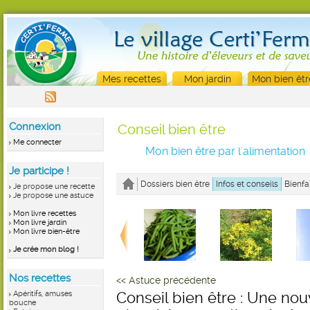
Mes recettes
Mon jardin
Mon bien êtr
Connexion
Conseil bien être
Me connecter
Mon bien être par l'alimentation
Je participe !
Dossiers bien être
Infos et conseils
Bienfa
Je propose une recette
Je propose une astuce
Mon livre recettes
Mon livre jardin
Mon livre bien-être
Je crée mon blog !
Nos recettes
<< Astuce précédente
Apéritifs, amuses
Conseil bien être : Une no
bouche