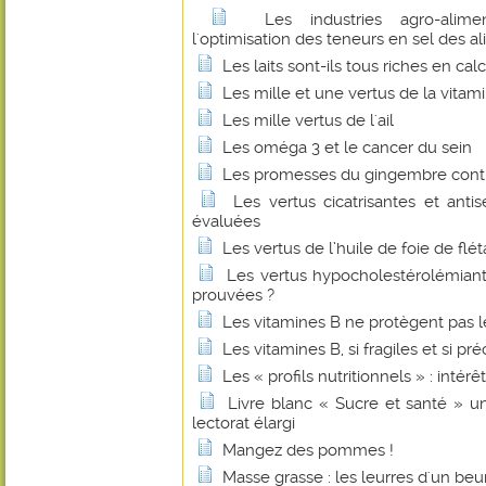
Les industries agro-alime
l'optimisation des teneurs en sel des a
Les laits sont-ils tous riches en cal
Les mille et une vertus de la vitam
Les mille vertus de l'ail
Les oméga 3 et le cancer du sein
Les promesses du gingembre contr
Les vertus cicatrisantes et anti
évaluées
Les vertus de l’huile de foie de flé
Les vertus hypocholestérolémian
prouvées ?
Les vitamines B ne protègent pas l
Les vitamines B, si fragiles et si pr
Les « profils nutritionnels » : intérê
Livre blanc « Sucre et santé » u
lectorat élargi
Mangez des pommes !
Masse grasse : les leurres d'un beu