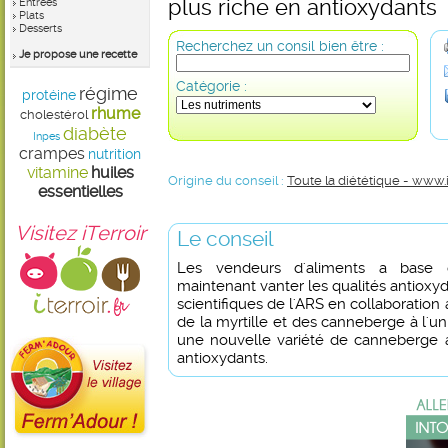
plus riche en antioxydants
Entrées
Plats
Desserts
Recherchez un consil bien être :
Je propose une recette
Catégorie :
régime
protéine
rhume
cholestérol
diabète
Inpes
crampes
nutrition
vitamine
huiles
Origine du conseil :
Toute la diététique - www.
essentielles
Visitez iTerroir
Le conseil
Les vendeurs d'aliments a base
maintenant vanter les qualités antioxyd
scientifiques de l'ARS en collaboration
de la myrtille et des canneberge à l'un
une nouvelle variété de canneberge 
antioxydants.