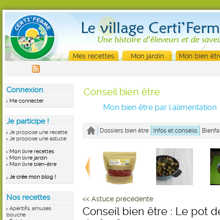
Mes recettes
Mon jardin
Mon bien êtr
Connexion
Conseil bien être
Me connecter
Mon bien être par l'alimentation
Je participe !
Dossiers bien être
Infos et conseils
Bienfa
Je propose une recette
Je propose une astuce
Mon livre recettes
Mon livre jardin
Mon livre bien-être
Je crée mon blog !
Nos recettes
<< Astuce précédente
Apéritifs, amuses
Conseil bien être : Le pot de
bouche