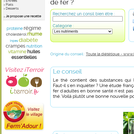
de fer ?
Entrées
Plats
Desserts
Recherchez un consil bien être :
Je propose une recette
Catégorie :
régime
protéine
rhume
cholestérol
diabète
Inpes
crampes
nutrition
vitamine
huiles
Origine du conseil :
Toute la diététique - www.
essentielles
Visitez iTerroir
Le conseil
Le thé contient des substances qui li
Faut-il s'en inquiéter ? Une étude fran
fer d'adultes en bonne santé n'est pa
thé. Voilà plutôt une bonne nouvelle p