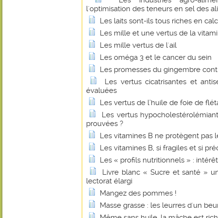
Les industries agro-alime
l'optimisation des teneurs en sel des a
Les laits sont-ils tous riches en cal
Les mille et une vertus de la vitam
Les mille vertus de l'ail
Les oméga 3 et le cancer du sein
Les promesses du gingembre contr
Les vertus cicatrisantes et anti
évaluées
Les vertus de l’huile de foie de flé
Les vertus hypocholestérolémian
prouvées ?
Les vitamines B ne protègent pas l
Les vitamines B, si fragiles et si pr
Les « profils nutritionnels » : intérê
Livre blanc « Sucre et santé » u
lectorat élargi
Mangez des pommes !
Masse grasse : les leurres d'un beu
Même sans huile, la mâche est ric