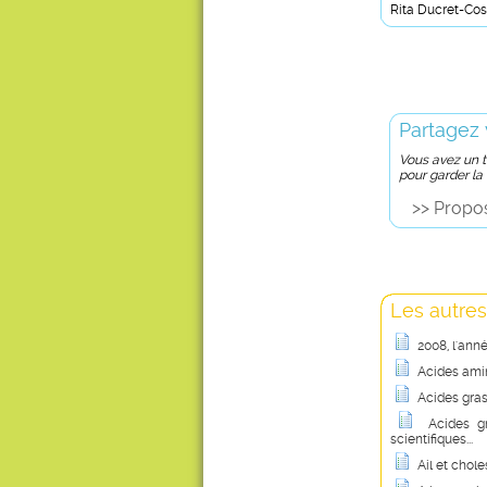
Rita Ducret-Co
Partagez 
Vous avez un tr
pour garder la
>> Propos
Les autres
2008, l'ann
Acides amin
Acides gras
Acides g
scientifiques...
Ail et chole