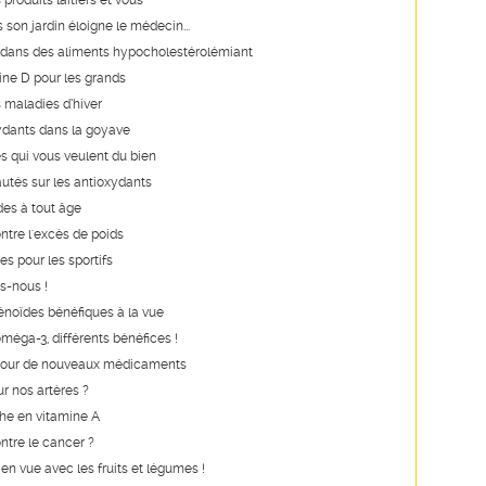
s produits laitiers et vous
s son jardin éloigne le médecin...
e dans des aliments hypocholestérolémiant
ine D pour les grands
 maladies d’hiver
ydants dans la goyave
s qui vous veulent du bien
utés sur les antioxydants
des à tout âge
ntre l'excès de poids
es pour les sportifs
s-nous !
noïdes bénéfiques à la vue
oméga-3, différents bénéfices !
our de nouveaux médicaments
r nos artères ?
he en vitamine A
ontre le cancer ?
n vue avec les fruits et légumes !