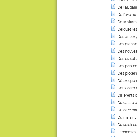
Cuisine : le
De l'ail dan
De l'avoin
De la vitam
Déjouez les
Des antiox
Des graisse
Des nouvea
Des os soli
Des pois co
Des protéin
Détoxiquon
Deux caroté
Différents 
Du cacao p
Du café pou
Du maïs ric
Du soleil c
Economies e