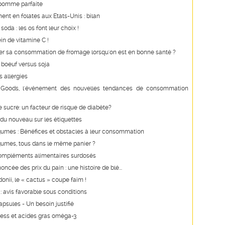
 pomme parfaite
ent en folates aux Etats-Unis : bilan
 soda : les os font leur choix !
ein de vitamine C !
iter sa consommation de fromage lorsqu'on est en bonne santé ?
: boeuf versus soja
s allergies
Goods, l'événement des nouvelles tendances de consommation
e sucre: un facteur de risque de diabète?
du nouveau sur les étiquettes
égumes : Bénéfices et obstacles à leur consommation
égumes, tous dans le même panier ?
ompléments alimentaires surdosés
ncée des prix du pain : une histoire de blé...
onii, le « cactus » coupe faim !
 : avis favorable sous conditions
apsules - Un besoin justifié
ress et acides gras oméga-3