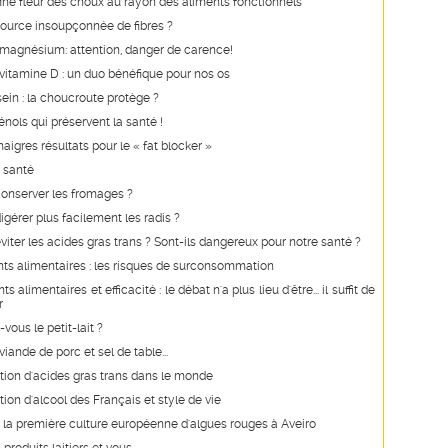
a fine fleur des choux au rayon des aliments fonctionnels
source insoupçonnée de fibres ?
 magnésium: attention, danger de carence!
vitamine D : un duo bénéfique pour nos os
ein : la choucroute protège ?
nols qui préservent la santé !
aigres résultats pour le « fat blocker »
 santé
nserver les fromages ?
érer plus facilement les radis ?
ter les acides gras trans ? Sont-ils dangereux pour notre santé ?
s alimentaires : les risques de surconsommation
alimentaires et efficacité : le débat n'a plus lieu d'être... il suffit de
r
vous le petit-lait ?
iande de porc et sel de table...
on d'acides gras trans dans le monde
n d'alcool des Français et style de vie
 la première culture européenne d'algues rouges à Aveiro