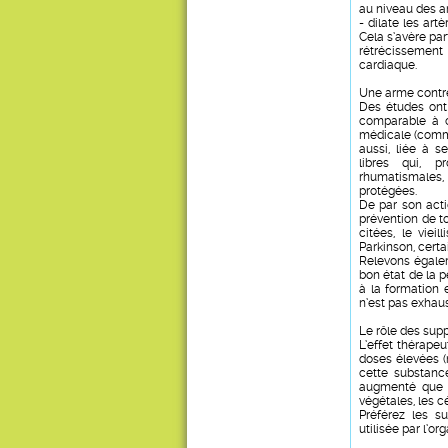
au niveau des ar
- dilate les ar
Cela s’avère par
rétrécissemen
cardiaque.
Une arme contr
Des études ont 
comparable à c
médicale (comme
aussi, liée à s
libres qui, p
rhumatismales,
protégées.
De par son acti
prévention de to
citées, le viei
Parkinson, certa
Relevons égalem
bon état de la p
à la formation 
n’est pas exhaus
Le rôle des sup
L’effet thérape
doses élevées (
cette substanc
augmenté que d
végétales, les c
Préférez les s
utilisée par l’o