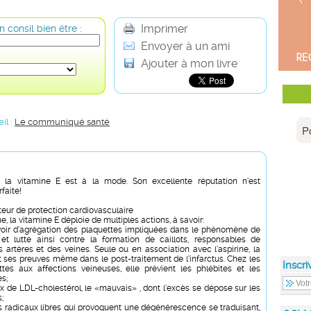
Imprimer
 consil bien être :
Envoyer à un ami
Ajouter à mon livre
il :
Le communiqué santé
, la vitamine E est à la mode. Son excellente réputation n’est
faite!
teur de protection cardiovasculaire
 la vitamine E déploie de multiples actions, à savoir:
voir d’agrégation des plaquettes impliquées dans le phénomène de
 et lutte ainsi contre la formation de caillots, responsables de
s artères et des veines. Seule ou en association avec l’aspirine, la
it ses preuves même dans le post-traitement de l’infarctus. Chez les
Inscri
tes aux affections veineuses, elle prévient les phlébites et les
es;
ux de LDL-cholestérol, le «mauvais» , dont l’excès se dépose sur les
s;
les radicaux libres qui provoquent une dégénérescence se traduisant,