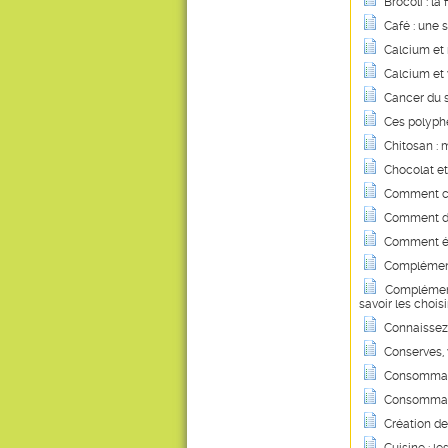
Brocoli : l
Café : une 
Calcium et
Calcium et 
Cancer du s
Ces polyphé
Chitosan : m
Chocolat et
Comment co
Comment dig
Comment évi
Complément
Compléments 
savoir les choisi
Connaissez-
Conserves, v
Consommati
Consommatio
Création de