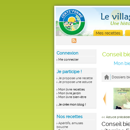
Mes recettes
Connexion
Conseil bi
Me connecter
Mon bie
Je participe !
Dossiers bi
Je propose une recette
Je propose une astuce
Mon livre recettes
Mon livre jardin
Mon livre bien-être
Je crée mon blog !
Nos recettes
<< Astuce précéde
Conseil bie
Apéritifs, amuses
bouche