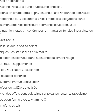
n et antioxydants
n saine : résultats d'une étude sur le chocolat
richis en phytostérols et phytostanols : une fin d'année contrastée
nctionnels ou « alicaments » : les limites des allégations santé
 alimentaires : les confiseurs allemands édulcorent la loi
s nutritionnelles : incohérences et mauvaise foi des industriels de
e
rez l'oeil !
 la salade, à vos saladiers !
ques : les statistiques et la réalité...
ciblée : les bienfaits d'une substance du piment rouge
s : faut-il supplémenter ?
 le « faux sucre » est blanchi
 risque et bénéfice
système immunitaire à l'oeil!
oïdes de l'USDA actualisée
ne : des effets contradictoires sur le cancer selon le tabagisme
és et en forme avec la vitamine C
 méfaits du lait