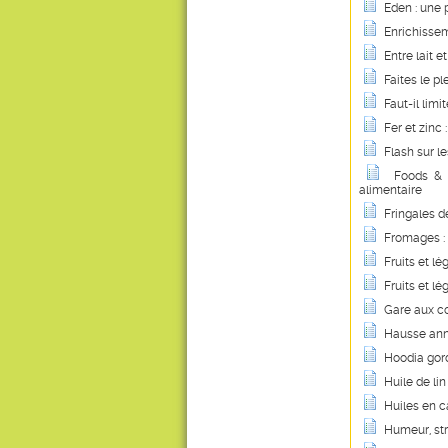
Eden : une
Enrichissem
Entre lait et
Faites le pl
Faut-il lim
Fer et zinc 
Flash sur le
Foods & 
alimentaire
Fringales d
Fromages : 
Fruits et l
Fruits et l
Gare aux c
Hausse anno
Hoodia gord
Huile de lin
Huiles en c
Humeur, st