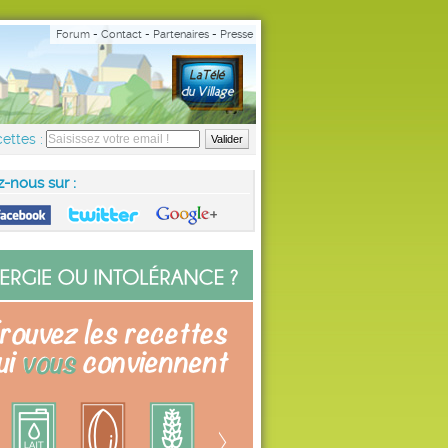
Forum
-
Contact
-
Partenaires
-
Presse
ettes :
z-nous sur :