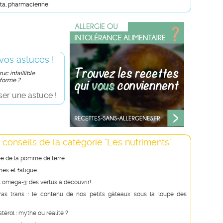
sta, pharmacienne
vos astuces !
uc infaillible
 forme ?
er une astuce !
 conseils de la catégorie "Les nutriments"
ée de la pomme de terre
és et fatigue
 oméga-3: des vertus à découvrir!
ras trans : le contenu de nos petits gâteaux sous la loupe des
stérol : mythe ou réalité ?