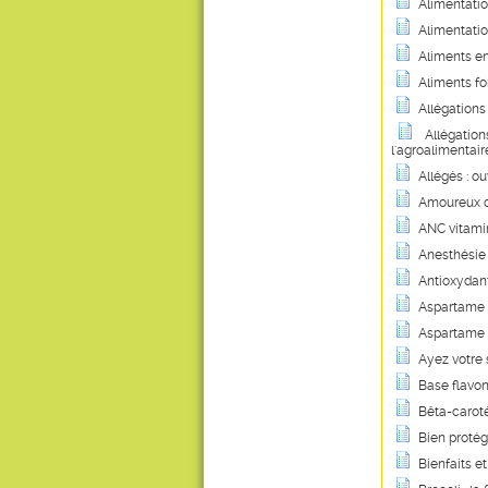
Alimentatio
Alimentatio
Aliments en
Aliments fo
Allégations
Allégation
l'agroalimentair
Allégés : ouv
Amoureux de
ANC vitamini
Anesthésie 
Antioxydant
Aspartame :
Aspartame :
Ayez votre 
Base flavon
Bêta-carotè
Bien protég
Bienfaits et