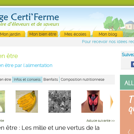
Mon jardin
Mon bien être
Mes écoles
Mon blog
Pour recevoir nos idées rec
Suive
en être
n être par l'alimentation
en être
Infos et conseils
Bienfaits
Composition nutritionnelle
nte
Astuce suivante >>
n être : Les mille et une vertus de la