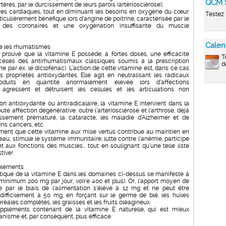
QCM 
tères, par le durcissement de leurs parois (artériosclérose);
tères cardiaques, tout en diminuant les besoins en oxygène du cœur.
Testez 
ticulièrement bénéfique lors d’angine de poitrine, caractérisée par le
t des coronaires et une oxygénation insuffisante du muscle
Calen
e les rhumatismes
prouvé que la vitamine E possède, à fortes doses, une efficacité
T
elles des antirhumatismaux classiques soumis à la prescription
d
 par ex. le diclofénac). L’action de cette vitamine est, dans ce cas
es propriétés antioxydantes. Elle agit en neutralisant les radicaux
roduits en quantité anormalement élevée lors d’affections
 agressent et détruisent les cellules et les articulations non
on antioxydante ou antiradicalaire, la vitamine E intervient dans la
ute affection dégénérative: outre l’artériosclérose et l’arthrose, déjà
llissement prématuré, la cataracte, les maladie d’Alzheimer et de
ins cancers, etc.
ent que cette vitamine aux mille vertus contribue au maintien en
eau, stimule le système immunitaire, lutte contre l’anémie, participe
et aux fonctions des muscles… tout en soulignant qu’une telle liste
tive!
pléments
utique de la vitamine E dans les domaines ci-dessus se manifeste à
minimum 200 mg par jour, voire 400 et plus). Or, l’apport moyen de
e par le biais de l’alimentation s’élève à 12 mg et ne peut être
ifficilement à 50 mg, en forçant sur le germe de blé, les huiles
éréales complètes, les graisses et les fruits oléagineux.
uppléments contenant de la vitamine E naturelle, qui est mieux
rganisme et, par conséquent, plus efficace.