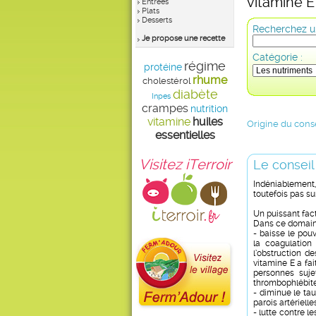
vitamine E
Entrées
Plats
Desserts
Recherchez un
Je propose une recette
Catégorie :
régime
protéine
rhume
cholestérol
diabète
Inpes
crampes
nutrition
vitamine
huiles
Origine du conse
essentielles
Visitez iTerroir
Le conseil
Indéniablement
toutefois pas sur
Un puissant fac
Dans ce domaine,
- baisse le pou
la coagulation
l’obstruction de
vitamine E a fa
personnes sujet
thrombophlébit
- diminue le ta
parois artérielle
- lutte contre 