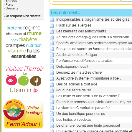
Entrées
Plats
Desserts
Les nutriments
Je propose une recette
Indispensables à l'organisme: les acides gras
Flash sur les allergies
régime
protéine
Les bienfaits des antioxydants
rhume
cholestérol
Acides gras oméga-3: des vertus à découvrir!
diabète
Inpes
Sportifs, améliorez vos performances grâce a
crampes
nutrition
Fringales de sucre: un facteur de risque de di
vitamine
huiles
Acides aminés et fatigue
essentielles
Renforcez vos défenses naturelles !
Détoxiquons-nous !
Visitez iTerroir
Déjouez les maladies d’hiver
Ayez votre système immunitaire à l'oeil!
Des os solides à tout âge
Pour une santé de fer
Les mille et une vertus de la vitamine E
Ralentir le processus du vieillissement: mythe 
La vitamine C, véritable panacée
Un duo bénéfique pour nos os
Les huiles en vedette
Le chanvre fournit une huile précieuse!
L'huile de chanvre, source de santé, mobilité e