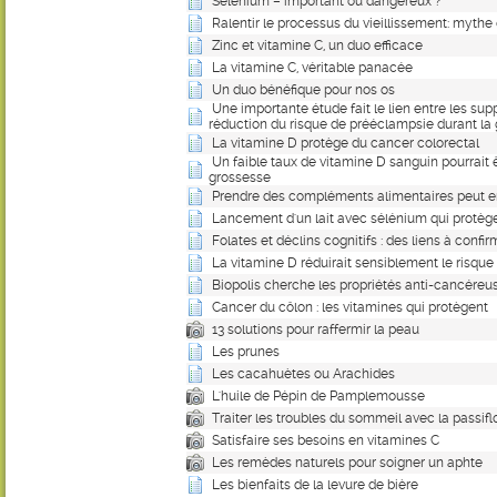
Sélénium – important ou dangereux ?
Ralentir le processus du vieillissement: mythe 
Zinc et vitamine C, un duo efficace
La vitamine C, véritable panacée
Un duo bénéfique pour nos os
Une importante étude fait le lien entre les sup
réduction du risque de prééclampsie durant la
La vitamine D protège du cancer colorectal
Un faible taux de vitamine D sanguin pourrait 
grossesse
Prendre des compléments alimentaires peut en
Lancement d'un lait avec sélénium qui protèg
Folates et déclins cognitifs : des liens à confir
La vitamine D réduirait sensiblement le risqu
Biopolis cherche les propriétés anti-cancéreu
Cancer du côlon : les vitamines qui protègent
13 solutions pour raffermir la peau
Les prunes
Les cacahuètes ou Arachides
L'huile de Pépin de Pamplemousse
Traiter les troubles du sommeil avec la passifl
Satisfaire ses besoins en vitamines C
Les remèdes naturels pour soigner un aphte
Les bienfaits de la levure de bière