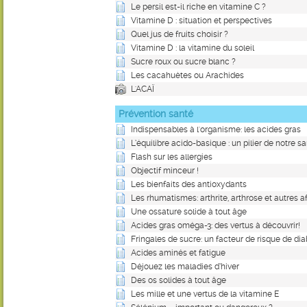
Le persil est-il riche en vitamine C ?
Vitamine D : situation et perspectives
Quel jus de fruits choisir ?
Vitamine D : la vitamine du soleil
Sucre roux ou sucre blanc ?
Les cacahuètes ou Arachides
L'ACAÏ
Prévention santé
Indispensables à l'organisme: les acides gras
L’équilibre acido-basique : un pilier de notre s
Flash sur les allergies
Objectif minceur !
Les bienfaits des antioxydants
Les rhumatismes: arthrite, arthrose et autres a
Une ossature solide à tout âge
Acides gras oméga-3: des vertus à découvrir!
Fringales de sucre: un facteur de risque de di
Acides aminés et fatigue
Déjouez les maladies d’hiver
Des os solides à tout âge
Les mille et une vertus de la vitamine E