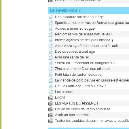
Les bienfaits de la ciboulette
Le saviez-vous ?
Une ossature solide à tout âge
Sportifs, améliorez vos performances grâce a
Acides aminés et fatigue
Renforcez vos défenses naturelles !
Irremplaçables acides gras oméga-3
Ayez votre système immunitaire à l'oeil!
Des os solides à tout âge
Pour une santé de fer
Sélénium – important ou dangereux ?
Zinc et vitamine C, un duo efficace
Petit bilan de l'automédication
La viande de porc pauvre en graisse est égal
Gélules anti-âge : info ou intox ?
Les prunes
L'ACAÏ
LES VERTUS DU PISSENLIT
L'huile de Pépin de Pamplemousse
Avoir un bon sommeil
Traiter les troubles du sommeil avec la passifl