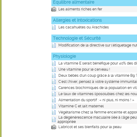
Equilibre alimentaire
Les aliments riches en fer
Allergies et Intoxications
Les cacahuètes ou Arachides
Technologie et Sécurité
Modification de la directive sur l'étiquetage nut
Physiologie
La vitamine E serait bénéfique pour 40% des d
Une vitamine pour le cerveau !
Deux bébés d'un coup grâce à la vitamine B9 
C'est l'hiver, pensez à votre système immunitai
Carences biochimiques de la population en vi
Le taux de vitamines liposolubles chez les n
Alimentation du sportif : « ni plus, ni moins ! »
Vitamine C et lait maternel
Végétarisme chez la femme enceinte et appor
La dégénérescence maculaire liée à l'âge peut
appropriée
L'abricot et ses bienfaits pour la peau