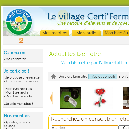
Mes recettes
Mon jardin
Mon bien êtr
Connexion
Actualités bien être
Me connecter
Mon bien être par l'alimentation
Je participe !
Dossiers bien être
Infos et conseils
Bienfa
Je propose une recette
Je propose une astuce
Mon livre recettes
Mon livre jardin
Mon livre bien-être
Je crée mon blog !
Nos recettes
Recherchez un conseil bien-être
Apéritifs, amuses
bouche