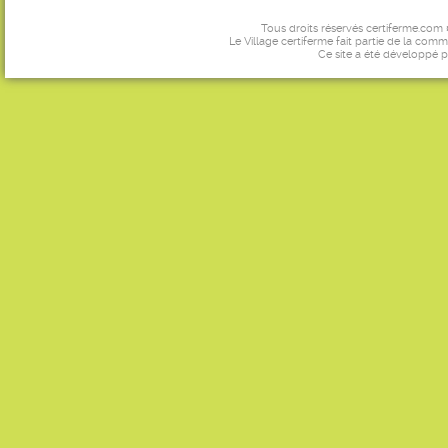
Tous droits réservés certiferme.com
Le Village certiferme fait partie de la comm
Ce site a été développé 