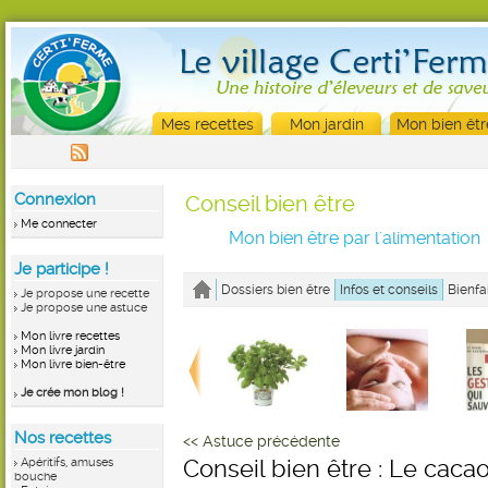
Mes recettes
Mon jardin
Mon bien êtr
Connexion
Conseil bien être
Me connecter
Mon bien être par l'alimentation
Je participe !
Dossiers bien être
Infos et conseils
Bienfa
Je propose une recette
Je propose une astuce
Mon livre recettes
Mon livre jardin
Mon livre bien-être
Je crée mon blog !
Nos recettes
<< Astuce précédente
Apéritifs, amuses
Conseil bien être : Le caca
bouche