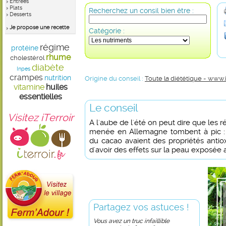
Entrées
Plats
Recherchez un consil bien être :
Desserts
Je propose une recette
Catégorie :
régime
protéine
rhume
cholestérol
diabète
Inpes
crampes
nutrition
Origine du conseil :
Toute la diététique - www.
vitamine
huiles
essentielles
Le conseil
Visitez iTerroir
A l'aube de l'été on peut dire que les 
menée en Allemagne tombent à pic : o
du cacao avaient des propriétés antio
d'avoir des effets sur la peau exposée a
Partagez vos astuces !
Vous avez un truc infaillible