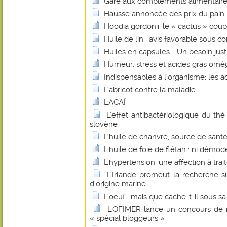
Gare aux compléments alimentaire
Hausse annoncée des prix du pain : 
Hoodia gordonii, le « cactus » coup
Huile de lin : avis favorable sous co
Huiles en capsules - Un besoin justi
Humeur, stress et acides gras omé
Indispensables à l'organisme: les a
L'abricot contre la maladie
L'ACAÏ
L'effet antibactériologique du th
slovène
L'huile de chanvre, source de santé
L'huile de foie de flétan : ni démo
L'hypertension, une affection à trait
L'Irlande promeut la recherche su
d'origine marine
L'oeuf : mais que cache-t-il sous sa
L'OFIMER lance un concours de r
« spécial bloggeurs »