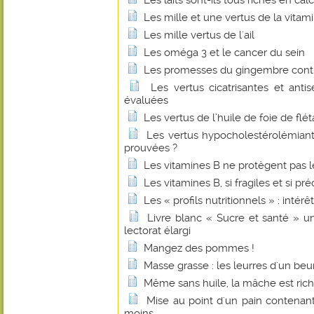
Les laits sont-ils tous riches en cal
Les mille et une vertus de la vitam
Les mille vertus de l'ail
Les oméga 3 et le cancer du sein
Les promesses du gingembre contr
Les vertus cicatrisantes et anti
évaluées
Les vertus de l’huile de foie de flé
Les vertus hypocholestérolémian
prouvées ?
Les vitamines B ne protègent pas l
Les vitamines B, si fragiles et si pr
Les « profils nutritionnels » : intérê
Livre blanc « Sucre et santé » u
lectorat élargi
Mangez des pommes !
Masse grasse : les leurres d'un beu
Même sans huile, la mâche est ric
Mise au point d'un pain contenant
moins