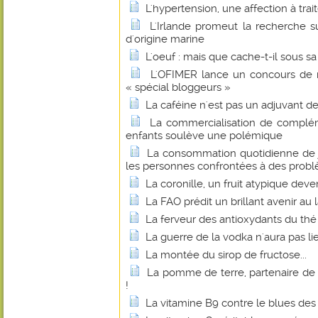
L'hypertension, une affection à trait
L'Irlande promeut la recherche su
d'origine marine
L'oeuf : mais que cache-t-il sous sa
L'OFIMER lance un concours de r
« spécial bloggeurs »
La caféine n'est pas un adjuvant d
La commercialisation de complém
enfants soulève une polémique
La consommation quotidienne de j
les personnes confrontées à des probl
La coronille, un fruit atypique dev
La FAO prédit un brillant avenir au 
La ferveur des antioxydants du thé
La guerre de la vodka n'aura pas li
La montée du sirop de fructose...
La pomme de terre, partenaire de
!
La vitamine B9 contre le blues d