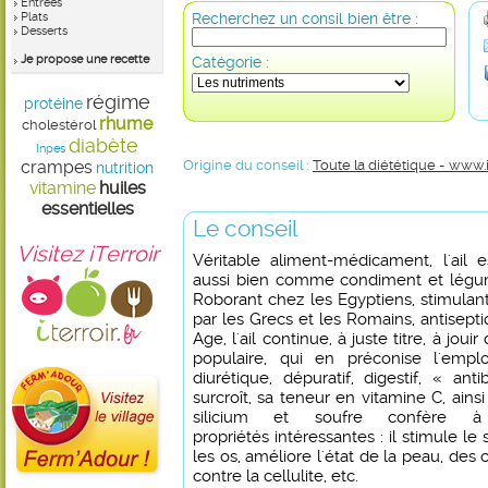
Entrées
Plats
Recherchez un consil bien être :
Desserts
Je propose une recette
Catégorie :
régime
protéine
rhume
cholestérol
diabète
Inpes
crampes
Origine du conseil :
Toute la diététique - www.
nutrition
vitamine
huiles
essentielles
Le conseil
Visitez iTerroir
Véritable aliment-médicament, l'ail es
aussi bien comme condiment et légume
Roborant chez les Egyptiens, stimulant
par les Grecs et les Romains, antisep
Age, l'ail continue, à juste titre, à jo
populaire, qui en préconise l'emplo
diurétique, dépuratif, digestif, « ant
surcroît, sa teneur en vitamine C, ains
silicium et soufre confère à
propriétés intéressantes : il stimule le
les os, améliore l'état de la peau, des
contre la cellulite, etc.