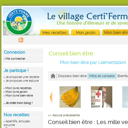
Mes recettes
Mon jardin
Mon bien êtr
Connexion
Conseil bien être
Me connecter
Mon bien être par l'alimentation
Je participe !
Dossiers bien être
Infos et conseils
Bienfa
Je propose une recette
Je propose une astuce
Mon livre recettes
Mon livre jardin
Mon livre bien-être
Je crée mon blog !
Nos recettes
<< Astuce précédente
Conseil bien être : Les mille ver
Apéritifs, amuses
bouche