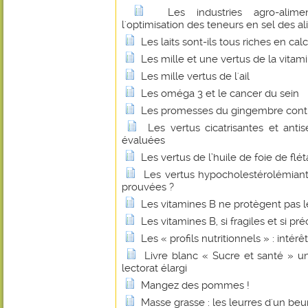
Les industries agro-alime
l'optimisation des teneurs en sel des a
Les laits sont-ils tous riches en cal
Les mille et une vertus de la vitam
Les mille vertus de l'ail
Les oméga 3 et le cancer du sein
Les promesses du gingembre contr
Les vertus cicatrisantes et anti
évaluées
Les vertus de l’huile de foie de flé
Les vertus hypocholestérolémian
prouvées ?
Les vitamines B ne protègent pas l
Les vitamines B, si fragiles et si pr
Les « profils nutritionnels » : intérê
Livre blanc « Sucre et santé » u
lectorat élargi
Mangez des pommes !
Masse grasse : les leurres d'un beu