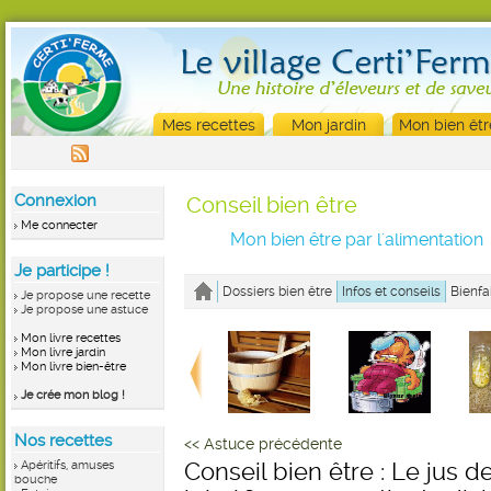
Mes recettes
Mon jardin
Mon bien êtr
Connexion
Conseil bien être
Me connecter
Mon bien être par l'alimentation
Je participe !
Dossiers bien être
Infos et conseils
Bienfa
Je propose une recette
Je propose une astuce
Mon livre recettes
Mon livre jardin
Mon livre bien-être
Je crée mon blog !
Nos recettes
<< Astuce précédente
Apéritifs, amuses
Conseil bien être : Le jus d
bouche