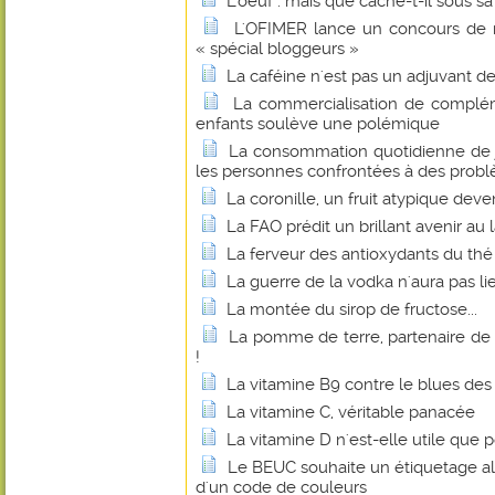
L'oeuf : mais que cache-t-il sous sa
L'OFIMER lance un concours de r
« spécial bloggeurs »
La caféine n'est pas un adjuvant d
La commercialisation de complém
enfants soulève une polémique
La consommation quotidienne de j
les personnes confrontées à des probl
La coronille, un fruit atypique dev
La FAO prédit un brillant avenir au 
La ferveur des antioxydants du thé
La guerre de la vodka n'aura pas li
La montée du sirop de fructose...
La pomme de terre, partenaire de
!
La vitamine B9 contre le blues d
La vitamine C, véritable panacée
La vitamine D n'est-elle utile que p
Le BEUC souhaite un étiquetage al
d'un code de couleurs