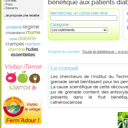
bénéfique aux patients dia
Entrées
Plats
Desserts
Recherchez un consil bien être :
Je propose une recette
Catégorie :
régime
protéine
rhume
cholestérol
diabète
Inpes
crampes
nutrition
vitamine
huiles
Origine du conseil :
Toute la diététique - www.
essentielles
Visitez iTerroir
Le conseil
Les chercheurs de l'Institut du Tech
grenade serait bienfaisant pour les per
La cause scientifique de cette découver
jus de grenade contient des antioxyd
présents dans le fruit bénéfiq
l'athérosclérose.