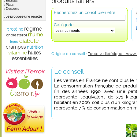
produits laitiers
Entrées
Plats
Desserts
Recherchez un consil bien être :
Je propose une recette
Catégorie :
régime
protéine
rhume
cholestérol
diabète
Inpes
crampes
nutrition
vitamine
huiles
Origine du conseil :
Toute la diététique - www.
essentielles
Visitez iTerroir
Le conseil
Les ventes en France ne sont plus le mo
La consommation française de produits
fin des années 1990, avec une petit
représente l'équivalent de 371 kilo
habitant en 2006, soit plus d'un kilogr
représente 7 % de consommation en mo