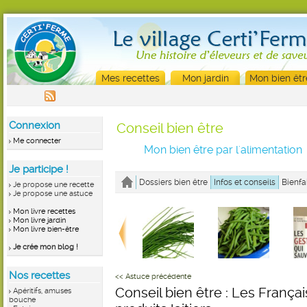
Mes recettes
Mon jardin
Mon bien êtr
Connexion
Conseil bien être
Me connecter
Mon bien être par l'alimentation
Je participe !
Dossiers bien être
Infos et conseils
Bienfa
Je propose une recette
Je propose une astuce
Mon livre recettes
Mon livre jardin
Mon livre bien-être
Je crée mon blog !
Nos recettes
<< Astuce précédente
Conseil bien être : Les França
Apéritifs, amuses
bouche