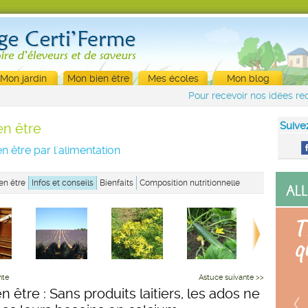
Mon jardin
Mon bien être
Mes écoles
Mon blog
Pour recevoir nos idées rec
Suive
en être
n être par l'alimentation
en être
Infos et conseils
Bienfaits
Composition nutritionnelle
nte
Astuce suivante >>
n être : Sans produits laitiers, les ados ne