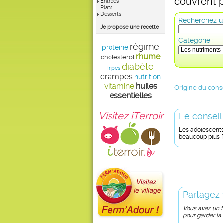
couvrent p
Entrées
Plats
Desserts
Recherchez un
Je propose une recette
Catégorie :
régime
protéine
rhume
cholestérol
diabète
Inpes
crampes
nutrition
vitamine
huiles
Origine du conse
essentielles
Visitez iTerroir
Le conseil
Les adolescents
beaucoup plus 
Partagez 
Vous avez un tr
pour garder la