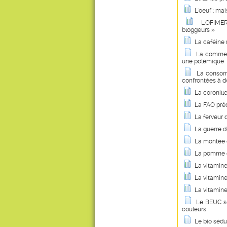
L'oeuf : ma
L'OFIMER
bloggeurs »
La caféine 
La commerc
une polémique
La consom
confrontées à d
La coronill
La FAO préd
La ferveur 
La guerre d
La montée d
La pomme de
La vitamin
La vitamine
La vitamine
Le BEUC so
couleurs
Le bio sédui