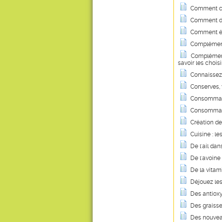
Comment co
Comment dig
Comment évi
Complément
Compléments 
savoir les choisi
Connaissez-
Conserves, v
Consommati
Consommatio
Création de
Cuisine : le
De l'ail dan
De l'avoin
De la vitam
Déjouez les
Des antiox
Des graisse
Des nouvea