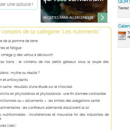
QCM 
er une astuce !
Testez 
Calen
 conseils de la catégorie "Les nutriments"
T
d
ée de la pomme de terre
és et fatigue
 oméga-3: des vertus à découvrir!
ras trans : le contenu de nos petits gâteaux sous la loupe des
stérol : mythe ou réalité ?
n et antioxydants
n saine : résultats d'une étude sur le chocolat
richis en phytostérols et phytostanols : une fin d'année contrastée
nctionnels ou « alicaments » : les limites des allégations santé
 alimentaires : les confiseurs allemands édulcorent la loi
s nutritionnelles : incohérences et mauvaise foi des industriels de
e
rez l'oeil !