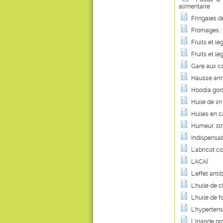
alimentaire
Fringales d
Fromages : 
Fruits et l
Fruits et l
Gare aux c
Hausse anno
Hoodia gord
Huile de lin
Huiles en c
Humeur, st
Indispensab
L'abricot c
L'ACAÏ
L'effet ant
L'huile de 
L'huile de 
L'hypertensi
L'Irlande p