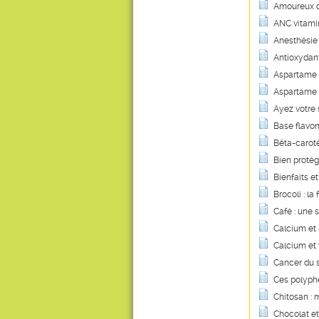
Amoureux de
ANC vitamini
Anesthésie 
Antioxydant
Aspartame :
Aspartame :
Ayez votre 
Base flavon
Bêta-carotè
Bien protég
Bienfaits et
Brocoli : l
Café : une 
Calcium et
Calcium et 
Cancer du s
Ces polyphé
Chitosan : m
Chocolat et