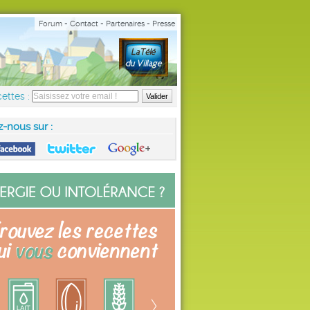
Forum
-
Contact
-
Partenaires
-
Presse
ettes :
z-nous sur :