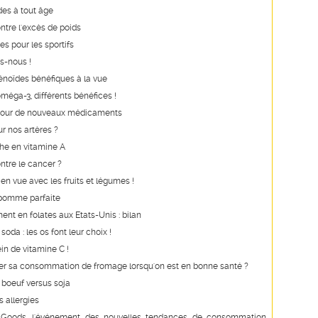
des à tout âge
ntre l'excès de poids
es pour les sportifs
s-nous !
noïdes bénéfiques à la vue
oméga-3, différents bénéfices !
our de nouveaux médicaments
r nos artères ?
he en vitamine A
ontre le cancer ?
n vue avec les fruits et légumes !
 pomme parfaite
ent en folates aux Etats-Unis : bilan
 soda : les os font leur choix !
ein de vitamine C !
iter sa consommation de fromage lorsqu'on est en bonne santé ?
: boeuf versus soja
s allergies
Goods, l'événement des nouvelles tendances de consommation