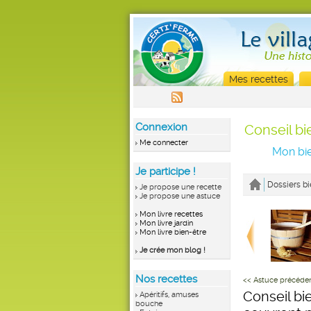
Mes recettes
Connexion
Conseil bi
Me connecter
Mon bie
Je participe !
Dossiers bi
Je propose une recette
Je propose une astuce
Mon livre recettes
Mon livre jardin
Mon livre bien-être
Je crée mon blog !
Nos recettes
<< Astuce précéde
Conseil bie
Apéritifs, amuses
bouche