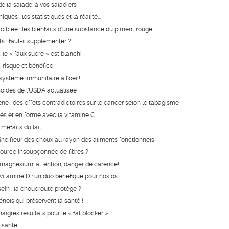
 la salade, à vos saladiers !
ques : les statistiques et la réalité...
ciblée : les bienfaits d'une substance du piment rouge
s : faut-il supplémenter ?
 le « faux sucre » est blanchi
 risque et bénéfice
système immunitaire à l'oeil!
oïdes de l'USDA actualisée
ne : des effets contradictoires sur le cancer selon le tabagisme
és et en forme avec la vitamine C
 méfaits du lait
a fine fleur des choux au rayon des aliments fonctionnels
source insoupçonnée de fibres ?
 magnésium: attention, danger de carence!
vitamine D : un duo bénéfique pour nos os
ein : la choucroute protège ?
nols qui préservent la santé !
aigres résultats pour le « fat blocker »
 santé