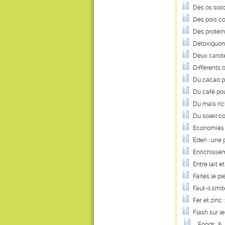
Des os soli
Des pois co
Des protéin
Détoxiquon
Deux caroté
Différents 
Du cacao p
Du café pou
Du maïs ric
Du soleil c
Economies e
Eden : une
Enrichissem
Entre lait et
Faites le pl
Faut-il lim
Fer et zinc 
Flash sur le
Foods & 