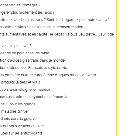
nserver les fromages ?
érer plus facilement les radis ?
ter les acides gras trans ? Sont-ils dangereux pour notre santé ?
s alimentaires : les risques de surconsommation
alimentaires et efficacité : le débat n'a plus lieu d'être... il suffit de
r
vous le petit-lait ?
iande de porc et sel de table...
on d'acides gras trans dans le monde
n d'alcool des Français et style de vie
 la première culture européenne d'algues rouges à Aveiro
s produits laitiers et vous
s son jardin éloigne le médecin...
e dans des aliments hypocholestérolémiant
ine D pour les grands
 maladies d’hiver
ydants dans la goyave
s qui vous veulent du bien
utés sur les antioxydants