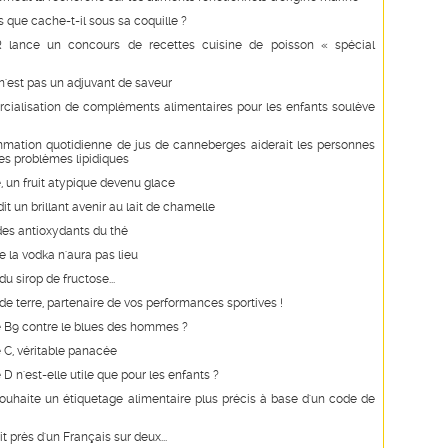
is que cache-t-il sous sa coquille ?
 lance un concours de recettes cuisine de poisson « spécial
n'est pas un adjuvant de saveur
ialisation de compléments alimentaires pour les enfants soulève
mation quotidienne de jus de canneberges aiderait les personnes
es problèmes lipidiques
e, un fruit atypique devenu glace
it un brillant avenir au lait de chamelle
des antioxydants du thé
e la vodka n'aura pas lieu
u sirop de fructose...
 terre, partenaire de vos performances sportives !
e B9 contre le blues des hommes ?
 C, véritable panacée
 D n'est-elle utile que pour les enfants ?
uhaite un étiquetage alimentaire plus précis à base d'un code de
t près d'un Français sur deux...