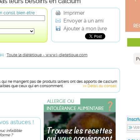
as leurs besoins en calcium
Imprimer
 consil bien être :
Envoyer à un ami
Ajouter à mon livre
il :
Toute la diététique - www.i-dietetique.com
 qui ne mangent pas de produits laitiers ont des apports de calcium
faibles que ceux qui en consomment.
>> Détail du conseil
Inscri
vos astuces !
uc infaillible
 forme ?