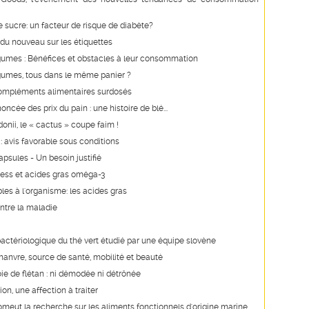
e sucre: un facteur de risque de diabète?
du nouveau sur les étiquettes
égumes : Bénéfices et obstacles à leur consommation
égumes, tous dans le même panier ?
ompléments alimentaires surdosés
ncée des prix du pain : une histoire de blé...
onii, le « cactus » coupe faim !
 : avis favorable sous conditions
apsules - Un besoin justifié
ress et acides gras oméga-3
les à l'organisme: les acides gras
ontre la maladie
ibactériologique du thé vert étudié par une équipe slovène
chanvre, source de santé, mobilité et beauté
foie de flétan : ni démodée ni détrônée
on, une affection à traiter
romeut la recherche sur les aliments fonctionnels d'origine marine