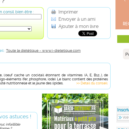
 ?
Imprimer
 consil bien être :
Envoyer à un ami
Ajouter à mon livre
il :
Toute la diététique - www.i-dietetique.com
e, l'oeuf cache un cocktail étonnant de vitamines (A, E, B12...), de
igo-éléments (fer, phosphore, iode). Le blanc contient des protéines
ité nutritionnelle et le jaune des lipides.
>> Détail du conseil
Inscri
vos astuces !
uc infaillible
 forme ?