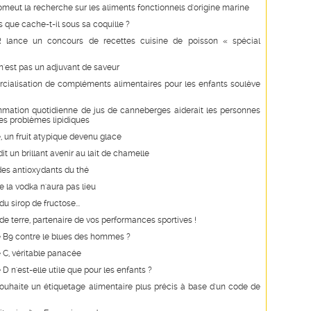
romeut la recherche sur les aliments fonctionnels d'origine marine
is que cache-t-il sous sa coquille ?
 lance un concours de recettes cuisine de poisson « spécial
n'est pas un adjuvant de saveur
ialisation de compléments alimentaires pour les enfants soulève
mation quotidienne de jus de canneberges aiderait les personnes
es problèmes lipidiques
e, un fruit atypique devenu glace
it un brillant avenir au lait de chamelle
des antioxydants du thé
e la vodka n'aura pas lieu
u sirop de fructose...
 terre, partenaire de vos performances sportives !
e B9 contre le blues des hommes ?
 C, véritable panacée
 D n'est-elle utile que pour les enfants ?
uhaite un étiquetage alimentaire plus précis à base d'un code de