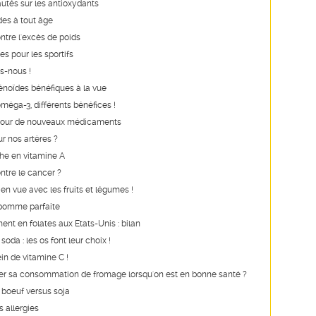
utés sur les antioxydants
des à tout âge
ntre l'excès de poids
es pour les sportifs
s-nous !
noïdes bénéfiques à la vue
oméga-3, différents bénéfices !
our de nouveaux médicaments
r nos artères ?
he en vitamine A
ontre le cancer ?
n vue avec les fruits et légumes !
 pomme parfaite
ent en folates aux Etats-Unis : bilan
 soda : les os font leur choix !
ein de vitamine C !
iter sa consommation de fromage lorsqu'on est en bonne santé ?
: boeuf versus soja
s allergies