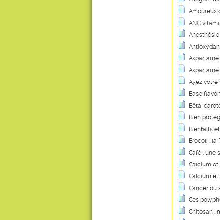
Amoureux de
ANC vitamini
Anesthésie 
Antioxydant
Aspartame :
Aspartame :
Ayez votre 
Base flavon
Bêta-carotè
Bien protég
Bienfaits et
Brocoli : l
Café : une 
Calcium et
Calcium et 
Cancer du s
Ces polyphé
Chitosan : m