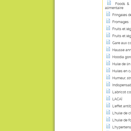
Foods & 
alimentaire
Fringales d
Fromages : 
Fruits et l
Fruits et l
Gare aux c
Hausse anno
Hoodia gord
Huile de lin
Huiles en c
Humeur, st
Indispensab
L'abricot c
L'ACAÏ
L'effet ant
L'huile de 
L'huile de 
L'hypertensi