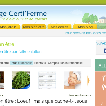
Mon jardin
Mon bien être
Mes écoles
Mon blog
Pour recevoir nos idées rec
Suive
en être
n être par l'alimentation
en être
Infos et conseils
Bienfaits
Composition nutritionnelle
nte
Astuce suivante >>
n être : L'oeuf : mais que cache-t-il sous