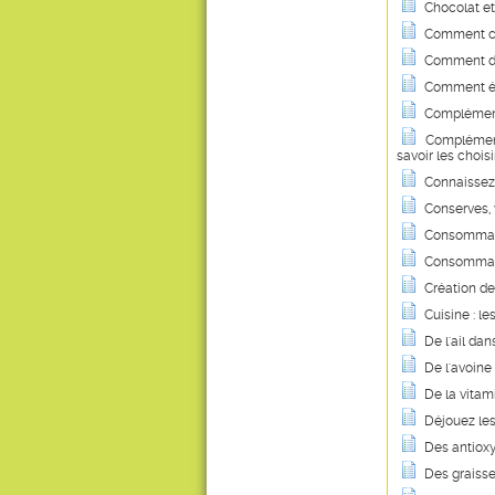
Chocolat et
Comment co
Comment dig
Comment évi
Complément
Compléments 
savoir les choisi
Connaissez-
Conserves, v
Consommati
Consommatio
Création de
Cuisine : le
De l'ail dan
De l'avoin
De la vitam
Déjouez les
Des antiox
Des graisse