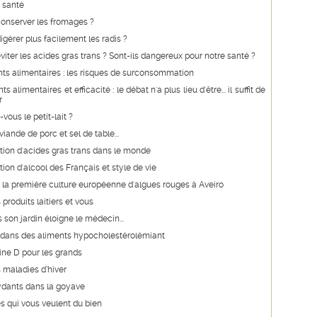
 santé
nserver les fromages ?
érer plus facilement les radis ?
ter les acides gras trans ? Sont-ils dangereux pour notre santé ?
s alimentaires : les risques de surconsommation
alimentaires et efficacité : le débat n'a plus lieu d'être... il suffit de
r
vous le petit-lait ?
iande de porc et sel de table...
on d'acides gras trans dans le monde
n d'alcool des Français et style de vie
 la première culture européenne d'algues rouges à Aveiro
s produits laitiers et vous
s son jardin éloigne le médecin...
e dans des aliments hypocholestérolémiant
ine D pour les grands
 maladies d’hiver
ydants dans la goyave
s qui vous veulent du bien