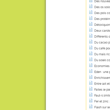
Des nouvea
Des os soli
Des pois co
Des protéin
Détoxiquon
Deux caroté
Différents 
Du cacao p
Du café pou
Du maïs ric
Du soleil c
Economies e
Eden : une
Enrichissem
Entre lait et
Faites le pl
Faut-il lim
Fer et zinc 
Flash sur le