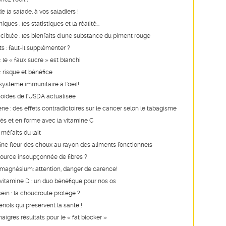
 la salade, à vos saladiers !
ques : les statistiques et la réalité...
ciblée : les bienfaits d'une substance du piment rouge
s : faut-il supplémenter ?
 le « faux sucre » est blanchi
 risque et bénéfice
système immunitaire à l'oeil!
oïdes de l'USDA actualisée
ne : des effets contradictoires sur le cancer selon le tabagisme
és et en forme avec la vitamine C
 méfaits du lait
a fine fleur des choux au rayon des aliments fonctionnels
source insoupçonnée de fibres ?
 magnésium: attention, danger de carence!
vitamine D : un duo bénéfique pour nos os
ein : la choucroute protège ?
nols qui préservent la santé !
aigres résultats pour le « fat blocker »