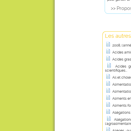
>> Propos
Les autres
2008, l'ann
Acides amin
Acides gras
Acides g
scientifiques...
Ail et chole
Alimentatio
Alimentatio
Aliments en
Aliments fo
Allégations
Allégation
l'agroalimentair
Allégés : ouv