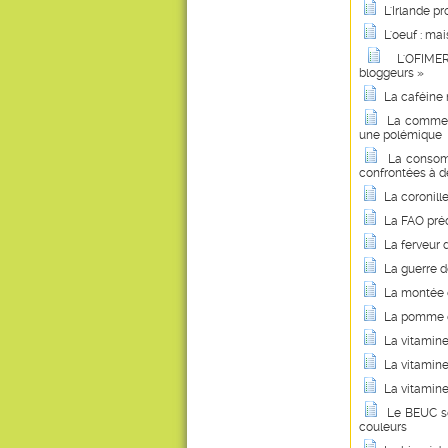
L'Irlande p
L'oeuf : ma
L'OFIMER
bloggeurs »
La caféine 
La commerc
une polémique
La consom
confrontées à d
La coronill
La FAO préd
La ferveur 
La guerre d
La montée d
La pomme de
La vitamin
La vitamine
La vitamine
Le BEUC so
couleurs