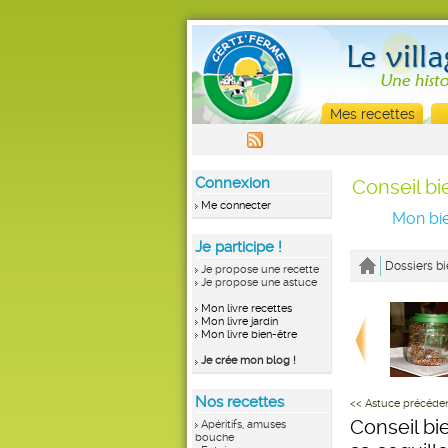
Mes recettes
Connexion
Conseil bi
Me connecter
Mon bie
Je participe !
Dossiers bi
Je propose une recette
Je propose une astuce
Mon livre recettes
Mon livre jardin
Mon livre bien-être
Je crée mon blog !
Nos recettes
<< Astuce précéde
Conseil bie
Apéritifs, amuses
bouche