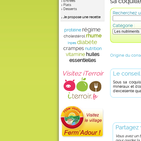
sa coquille
Entrées
Plats
Desserts
Recherchez un
Je propose une recette
Catégorie :
régime
protéine
rhume
cholestérol
diabète
Inpes
crampes
nutrition
vitamine
huiles
Origine du conse
essentielles
Visitez iTerroir
Le conseil
Sous sa coquill
minéraux et d'ol
d'excellente qual
Partagez 
Vous avez un tr
pour garder la