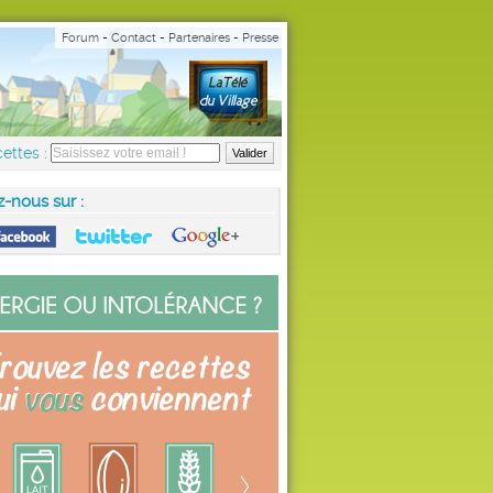
Forum
-
Contact
-
Partenaires
-
Presse
ettes :
z-nous sur :