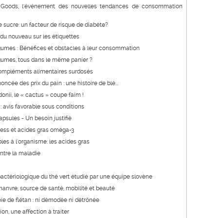
Goods, l'événement des nouvelles tendances de consommation
e sucre: un facteur de risque de diabète?
du nouveau sur les étiquettes
égumes : Bénéfices et obstacles à leur consommation
égumes, tous dans le même panier ?
ompléments alimentaires surdosés
ncée des prix du pain : une histoire de blé...
onii, le « cactus » coupe faim !
 : avis favorable sous conditions
apsules - Un besoin justifié
ress et acides gras oméga-3
les à l'organisme: les acides gras
ontre la maladie
ibactériologique du thé vert étudié par une équipe slovène
chanvre, source de santé, mobilité et beauté
foie de flétan : ni démodée ni détrônée
on, une affection à traiter