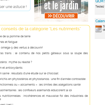
QCM 
er une astuce !
Testez 
Calen
T
 conseils de la catégorie "Les nutriments"
d
ée de la pomme de terre
és et fatigue
 oméga-3: des vertus à découvrir!
ras trans : le contenu de nos petits gâteaux sous la loupe des
stérol : mythe ou réalité ?
n et antioxydants
n saine : résultats d'une étude sur le chocolat
richis en phytostérols et phytostanols : une fin d'année contrastée
nctionnels ou « alicaments » : les limites des allégations santé
 alimentaires : les confiseurs allemands édulcorent la loi
s nutritionnelles : incohérences et mauvaise foi des industriels de
e
rez l'oeil !