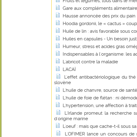
Fruits et légumes, tous dans le mê
Gare aux compléments alimentaire
Hausse annoncée des prix du pain : 
Hoodia gordonii, le « cactus » coup
Huile de lin : avis favorable sous co
Huiles en capsules - Un besoin justi
Humeur, stress et acides gras omé
Indispensables à l'organisme: les a
L'abricot contre la maladie
L'ACAÏ
L'effet antibactériologique du th
slovène
L'huile de chanvre, source de santé
L'huile de foie de flétan : ni démo
L'hypertension, une affection à trait
L'Irlande promeut la recherche su
d'origine marine
L'oeuf : mais que cache-t-il sous sa
L'OFIMER lance un concours de r