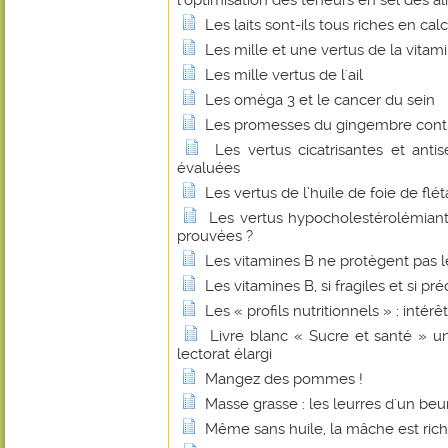
l'optimisation des teneurs en sel des a
Les laits sont-ils tous riches en cal
Les mille et une vertus de la vitam
Les mille vertus de l'ail
Les oméga 3 et le cancer du sein
Les promesses du gingembre contr
Les vertus cicatrisantes et anti
évaluées
Les vertus de l’huile de foie de flé
Les vertus hypocholestérolémian
prouvées ?
Les vitamines B ne protègent pas l
Les vitamines B, si fragiles et si pr
Les « profils nutritionnels » : intérê
Livre blanc « Sucre et santé » u
lectorat élargi
Mangez des pommes !
Masse grasse : les leurres d'un beu
Même sans huile, la mâche est ric