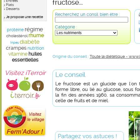
fructose...
Entrées
Plats
Desserts
Recherchez un consil bien être :
Je propose une recette
Catégorie :
régime
protéine
rhume
cholestérol
diabète
Inpes
crampes
nutrition
vitamine
huiles
Origine du conseil :
Toute la diététique - www.
essentielles
Visitez iTerroir
Le conseil
Le fructose est un glucide que l'on t
forme libre, ou lié au glucose, sous 
la fin des années 1960, sa consommati
celle de fruits et de miel.
Partagez vos astuces !