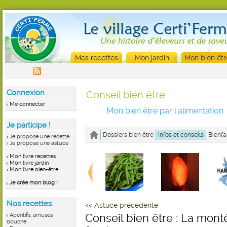
Mes recettes
Mon jardin
Mon bien êtr
Connexion
Conseil bien être
Me connecter
Mon bien être par l'alimentation
Je participe !
Dossiers bien être
Infos et conseils
Bienfa
Je propose une recette
Je propose une astuce
Mon livre recettes
Mon livre jardin
Mon livre bien-être
Je crée mon blog !
Nos recettes
<< Astuce précédente
Apéritifs, amuses
Conseil bien être : La mont
bouche