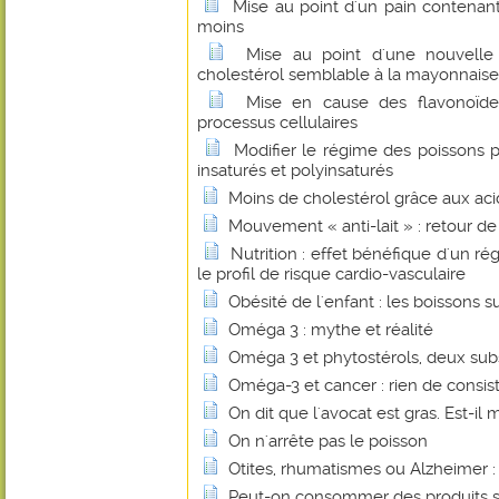
Mise au point d'un pain contenant
moins
Mise au point d'une nouvelle
cholestérol semblable à la mayonnaise
Mise en cause des flavonoïde
processus cellulaires
Modifier le régime des poissons p
insaturés et polyinsaturés
Moins de cholestérol grâce aux ac
Mouvement « anti-lait » : retour d
Nutrition : effet bénéfique d'un ré
le profil de risque cardio-vasculaire
Obésité de l'enfant : les boissons 
Oméga 3 : mythe et réalité
Oméga 3 et phytostérols, deux sub
Oméga-3 et cancer : rien de consis
On dit que l'avocat est gras. Est-il 
On n'arrête pas le poisson
Otites, rhumatismes ou Alzheimer : l
Peut-on consommer des produits s