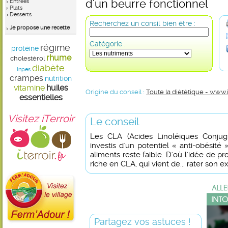
d'un beurre fonctionnel
Entrées
Plats
Desserts
Recherchez un consil bien être :
Je propose une recette
Catégorie :
régime
protéine
rhume
cholestérol
diabète
Inpes
crampes
nutrition
vitamine
huiles
Origine du conseil :
Toute la diététique - www.
essentielles
Visitez iTerroir
Le conseil
Les CLA (Acides Linoléiques Conjug
investis d'un potentiel « anti-obésité 
aliments reste faible. D'où l'idée de pr
riche en CLA, qui vient de... rater son 
Partagez vos astuces !