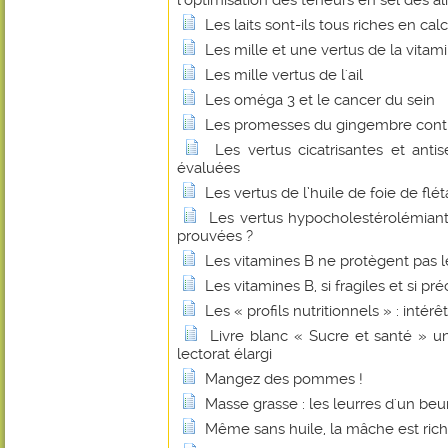
l'optimisation des teneurs en sel des a
Les laits sont-ils tous riches en cal
Les mille et une vertus de la vitam
Les mille vertus de l'ail
Les oméga 3 et le cancer du sein
Les promesses du gingembre contr
Les vertus cicatrisantes et anti
évaluées
Les vertus de l’huile de foie de flé
Les vertus hypocholestérolémian
prouvées ?
Les vitamines B ne protègent pas l
Les vitamines B, si fragiles et si pr
Les « profils nutritionnels » : intérê
Livre blanc « Sucre et santé » u
lectorat élargi
Mangez des pommes !
Masse grasse : les leurres d'un beu
Même sans huile, la mâche est ric