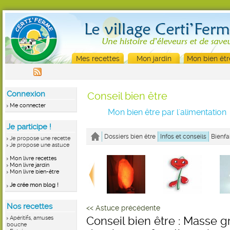
Mes recettes
Mon jardin
Mon bien êtr
Connexion
Conseil bien être
Me connecter
Mon bien être par l'alimentation
Je participe !
Dossiers bien être
Infos et conseils
Bienfa
Je propose une recette
Je propose une astuce
Mon livre recettes
Mon livre jardin
Mon livre bien-être
Je crée mon blog !
Nos recettes
<< Astuce précédente
Apéritifs, amuses
Conseil bien être : Masse gr
bouche