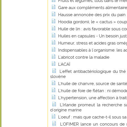
Fruits et légumes, tous dans le mê
Gare aux compléments alimentaire
Hausse annoncée des prix du pain : 
Hoodia gordonii, le « cactus » coup
Huile de lin : avis favorable sous co
Huiles en capsules - Un besoin justi
Humeur, stress et acides gras omé
Indispensables à l'organisme: les a
L'abricot contre la maladie
L'ACAÏ
L'effet antibactériologique du th
slovène
L'huile de chanvre, source de santé
L'huile de foie de flétan : ni démo
L'hypertension, une affection à trait
L'Irlande promeut la recherche su
d'origine marine
L'oeuf : mais que cache-t-il sous sa
L'OFIMER lance un concours de r