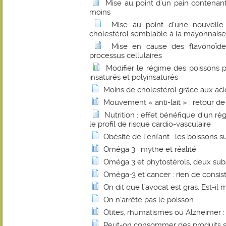
Mise au point d'un pain contenant
moins
Mise au point d'une nouvelle
cholestérol semblable à la mayonnaise
Mise en cause des flavonoïde
processus cellulaires
Modifier le régime des poissons p
insaturés et polyinsaturés
Moins de cholestérol grâce aux ac
Mouvement « anti-lait » : retour d
Nutrition : effet bénéfique d'un ré
le profil de risque cardio-vasculaire
Obésité de l'enfant : les boissons 
Oméga 3 : mythe et réalité
Oméga 3 et phytostérols, deux sub
Oméga-3 et cancer : rien de consis
On dit que l'avocat est gras. Est-il 
On n'arrête pas le poisson
Otites, rhumatismes ou Alzheimer : l
Peut-on consommer des produits s