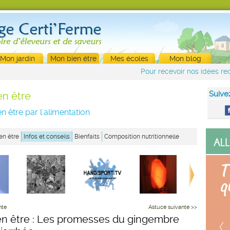
Mon jardin
Mon bien être
Mes écoles
Mon blog
Pour recevoir nos idées rec
Suive
en être
n être par l'alimentation
en être
Infos et conseils
Bienfaits
Composition nutritionnelle
nte
Astuce suivante >>
en être : Les promesses du gingembre