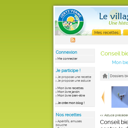
Mes recettes
Connexion
Conseil bi
Me connecter
Mon bie
Je participe !
Dossiers bi
Je propose une recette
Je propose une astuce
Mon livre recettes
Mon livre jardin
Mon livre bien-être
Je crée mon blog !
Nos recettes
<< Astuce précéde
Conseil bi
Apéritifs, amuses
bouche