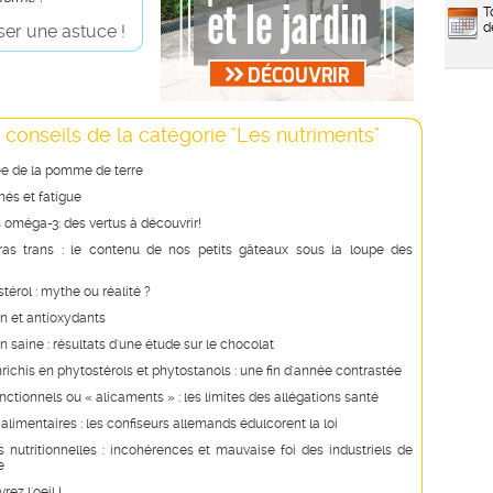
T
d
er une astuce !
 conseils de la catégorie "Les nutriments"
ée de la pomme de terre
és et fatigue
 oméga-3: des vertus à découvrir!
ras trans : le contenu de nos petits gâteaux sous la loupe des
stérol : mythe ou réalité ?
n et antioxydants
n saine : résultats d'une étude sur le chocolat
richis en phytostérols et phytostanols : une fin d'année contrastée
nctionnels ou « alicaments » : les limites des allégations santé
 alimentaires : les confiseurs allemands édulcorent la loi
s nutritionnelles : incohérences et mauvaise foi des industriels de
e
rez l'oeil !