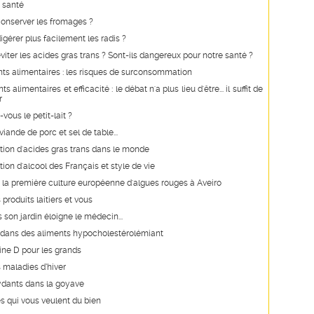
 santé
nserver les fromages ?
érer plus facilement les radis ?
ter les acides gras trans ? Sont-ils dangereux pour notre santé ?
s alimentaires : les risques de surconsommation
alimentaires et efficacité : le débat n'a plus lieu d'être... il suffit de
r
vous le petit-lait ?
iande de porc et sel de table...
on d'acides gras trans dans le monde
n d'alcool des Français et style de vie
 la première culture européenne d'algues rouges à Aveiro
s produits laitiers et vous
s son jardin éloigne le médecin...
e dans des aliments hypocholestérolémiant
ine D pour les grands
 maladies d’hiver
ydants dans la goyave
s qui vous veulent du bien