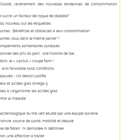
Goods, l'événement des nouvelles tendances de consommation
e sucre: un facteur de risque de diabète?
du nouveau sur les étiquettes
égumes : Bénéfices et obstacles à leur consommation
égumes, tous dans le même panier ?
ompléments alimentaires surdosés
ncée des prix du pain : une histoire de blé...
onii, le « cactus » coupe faim !
 : avis favorable sous conditions
apsules - Un besoin justifié
ress et acides gras oméga-3
les à l'organisme: les acides gras
ontre la maladie
ibactériologique du thé vert étudié par une équipe slovène
chanvre, source de santé, mobilité et beauté
foie de flétan : ni démodée ni détrônée
on, une affection à traiter