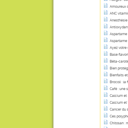
Amoureux de
ANC vitamini
Anesthésie 
Antioxydant
Aspartame :
Aspartame :
Ayez votre 
Base flavon
Bêta-carotè
Bien protég
Bienfaits et
Brocoli : l
Café : une 
Calcium et
Calcium et 
Cancer du s
Ces polyphé
Chitosan : m