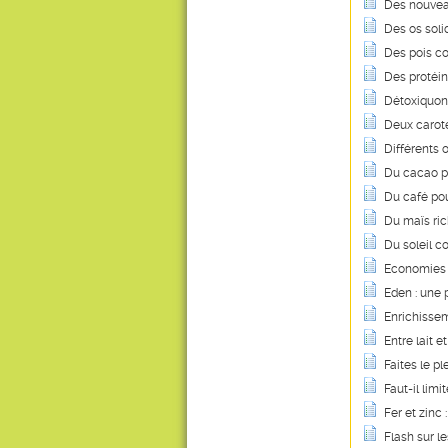
Des nouvea
Des os soli
Des pois co
Des protéin
Détoxiquon
Deux caroté
Différents 
Du cacao p
Du café pou
Du maïs ric
Du soleil c
Economies e
Eden : une
Enrichissem
Entre lait et
Faites le pl
Faut-il lim
Fer et zinc 
Flash sur le