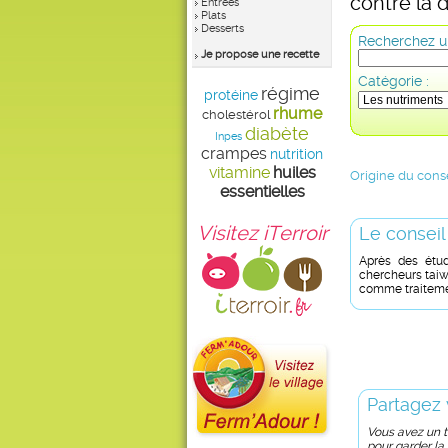
contre la 
Entrées
Plats
Desserts
Recherchez un
Je propose une recette
Catégorie :
régime
protéine
rhume
cholestérol
diabète
Inpes
crampes
nutrition
vitamine
huiles
Origine du conse
essentielles
Visitez iTerroir
Le conseil
Après des étud
chercheurs taiwa
comme traitemen
Partagez 
Vous avez un tr
pour garder la