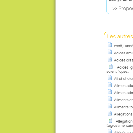
>> Propos
Les autres
2008, l'ann
Acides amin
Acides gras
Acides g
scientifiques...
Ail et chole
Alimentatio
Alimentatio
Aliments en
Aliments fo
Allégations
Allégation
l'agroalimentair
Allégés : ouv