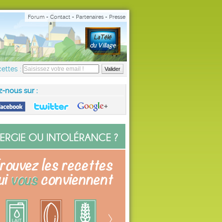
Forum
-
Contact
-
Partenaires
-
Presse
ettes :
z-nous sur :