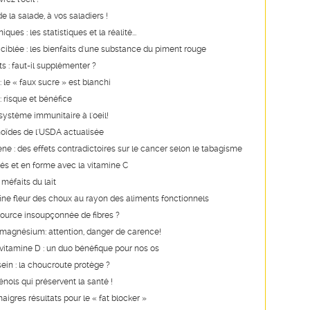
 la salade, à vos saladiers !
ques : les statistiques et la réalité...
ciblée : les bienfaits d'une substance du piment rouge
s : faut-il supplémenter ?
 le « faux sucre » est blanchi
 risque et bénéfice
système immunitaire à l'oeil!
oïdes de l'USDA actualisée
ne : des effets contradictoires sur le cancer selon le tabagisme
és et en forme avec la vitamine C
 méfaits du lait
a fine fleur des choux au rayon des aliments fonctionnels
source insoupçonnée de fibres ?
 magnésium: attention, danger de carence!
vitamine D : un duo bénéfique pour nos os
ein : la choucroute protège ?
nols qui préservent la santé !
aigres résultats pour le « fat blocker »