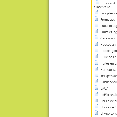
Foods & 
alimentaire
Fringales d
Fromages : 
Fruits et l
Fruits et l
Gare aux c
Hausse anno
Hoodia gord
Huile de lin
Huiles en c
Humeur, st
Indispensab
L'abricot c
L'ACAÏ
L'effet ant
L'huile de 
L'huile de 
L'hypertensi