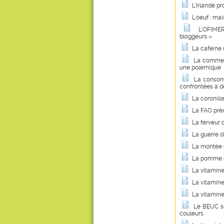
L'Irlande p
L'oeuf : ma
L'OFIMER
bloggeurs »
La caféine 
La commerc
une polémique
La consom
confrontées à d
La coronill
La FAO préd
La ferveur 
La guerre d
La montée d
La pomme de
La vitamin
La vitamine
La vitamine
Le BEUC so
couleurs