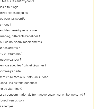
utés sur les antioxydants
des à tout âge
ntre l'excès de poids
es pour les sportifs
s-nous !
noïdes bénéfiques à la vue
oméga-3, différents bénéfices !
our de nouveaux médicaments
r nos artères ?
he en vitamine A
ontre le cancer ?
n vue avec les fruits et légumes !
 pomme parfaite
ent en folates aux Etats-Unis : bilan
 soda : les os font leur choix !
ein de vitamine C !
iter sa consommation de fromage lorsqu'on est en bonne santé ?
: boeuf versus soja
s allergies