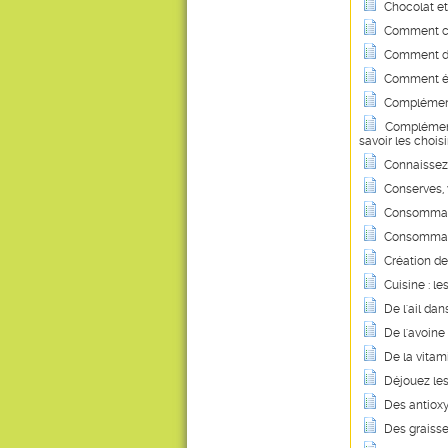
Chocolat et
Comment co
Comment dig
Comment évi
Complément
Compléments 
savoir les choisi
Connaissez-
Conserves, v
Consommati
Consommatio
Création de
Cuisine : le
De l'ail dan
De l'avoin
De la vitam
Déjouez les
Des antiox
Des graisse