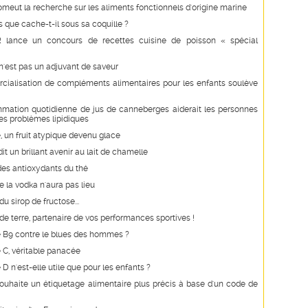
romeut la recherche sur les aliments fonctionnels d'origine marine
is que cache-t-il sous sa coquille ?
 lance un concours de recettes cuisine de poisson « spécial
n'est pas un adjuvant de saveur
ialisation de compléments alimentaires pour les enfants soulève
mation quotidienne de jus de canneberges aiderait les personnes
es problèmes lipidiques
e, un fruit atypique devenu glace
it un brillant avenir au lait de chamelle
des antioxydants du thé
e la vodka n'aura pas lieu
u sirop de fructose...
 terre, partenaire de vos performances sportives !
e B9 contre le blues des hommes ?
 C, véritable panacée
 D n'est-elle utile que pour les enfants ?
uhaite un étiquetage alimentaire plus précis à base d'un code de