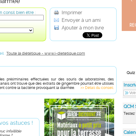
diarrhée
Imprimer
 consil bien être :
Envoyer à un ami
Ajouter à mon livre
il :
Toute la diététique - www.i-dietetique.com
Quiz 
es préliminaires effectuées sur des souris de laboratoires, des
nais ont trouvé que des extraits de gingembre pourrait être utilisés
Inscri
t contre la bactérie provoquant la diarrhée.
>> Détail du conseil
QCM 
Testez 
vos astuces !
uc infaillible
Calen
 forme ?