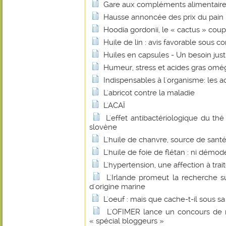
Gare aux compléments alimentaire
Hausse annoncée des prix du pain : 
Hoodia gordonii, le « cactus » coup
Huile de lin : avis favorable sous co
Huiles en capsules - Un besoin justi
Humeur, stress et acides gras omé
Indispensables à l'organisme: les a
L'abricot contre la maladie
L'ACAÏ
L'effet antibactériologique du th
slovène
L'huile de chanvre, source de santé
L'huile de foie de flétan : ni démo
L'hypertension, une affection à trait
L'Irlande promeut la recherche su
d'origine marine
L'oeuf : mais que cache-t-il sous sa
L'OFIMER lance un concours de r
« spécial bloggeurs »