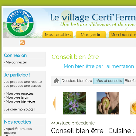
Mes recettes
Mon jardin
Mon bien êtr
Connexion
Conseil bien être
Me connecter
Mon bien être par l'alimentation
Je participe !
Dossiers bien être
Infos et conseils
Bienfa
Je propose une recette
Je propose une astuce
Mon livre recettes
Mon livre jardin
Mon livre bien-être
Je crée mon blog !
Nos recettes
<< Astuce précédente
Apéritifs, amuses
Conseil bien être : Cuisine : 
bouche