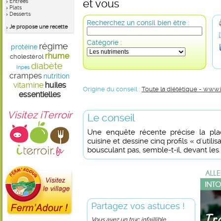
et vous
Entrées
Plats
Desserts
Recherchez un consil bien être :
Je propose une recette
Catégorie :
régime
protéine
rhume
cholestérol
diabète
Inpes
crampes
nutrition
vitamine
huiles
Origine du conseil :
Toute la diététique - www.
essentielles
Visitez iTerroir
Le conseil
Une enquête récente précise la plac
cuisine et dessine cinq profils « d'util
bousculant pas, semble-t-il, devant les 
Partagez vos astuces !
Vous avez un truc infaillible