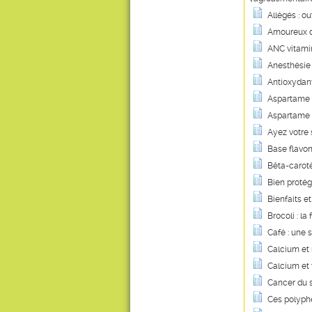
Allégés : ouv
Amoureux de
ANC vitamini
Anesthésie 
Antioxydant
Aspartame :
Aspartame :
Ayez votre 
Base flavon
Bêta-carotè
Bien protég
Bienfaits et
Brocoli : l
Café : une 
Calcium et
Calcium et 
Cancer du s
Ces polyphé