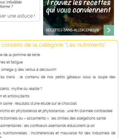
uc infaillible
 forme ?
er une astuce !
 conseils de la catégorie "Les nutriments"
ée de la pomme de terre
és et fatigue
 oméga-3: des vertus à découvrir!
ras trans : le contenu de nos petits gâteaux sous la loupe des
stérol : mythe ou réalité ?
n et antioxydants
n saine : résultats d'une étude sur le chocolat
richis en phytostérols et phytostanols : une fin d'année contrastée
nctionnels ou « alicaments » : les limites des allégations santé
 alimentaires : les confiseurs allemands édulcorent la loi
s nutritionnelles : incohérences et mauvaise foi des industriels de
e