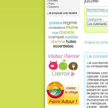
justifié
Entrées
Plats
Desserts
Recherchez un
Je propose une recette
Catégorie :
régime
protéine
rhume
cholestérol
diabète
Inpes
crampes
nutrition
vitamine
huiles
Origine du conse
essentielles
Visitez iTerroir
Le conseil
«Je suis étonné 
ou corresponden
Véritables conc
capsules s’avè
«thérapeutiques
capsules car l’
Excessivement r
présent en quant
de pépins de cas
- abaisse la cho
rhumatismes inf
la ménopause, -
s’avérer béné