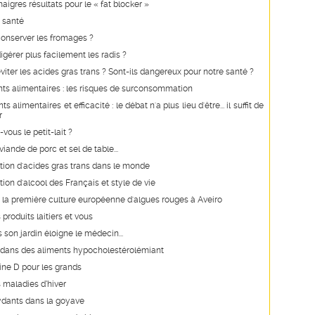
aigres résultats pour le « fat blocker »
 santé
nserver les fromages ?
érer plus facilement les radis ?
ter les acides gras trans ? Sont-ils dangereux pour notre santé ?
s alimentaires : les risques de surconsommation
alimentaires et efficacité : le débat n'a plus lieu d'être... il suffit de
r
vous le petit-lait ?
iande de porc et sel de table...
on d'acides gras trans dans le monde
n d'alcool des Français et style de vie
 la première culture européenne d'algues rouges à Aveiro
s produits laitiers et vous
s son jardin éloigne le médecin...
e dans des aliments hypocholestérolémiant
ine D pour les grands
 maladies d’hiver
ydants dans la goyave