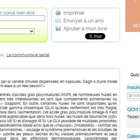
Imprimer
 consil bien être :
Envoyer à un ami
Ajouter à mon livre
il :
Le communiqué santé
Quiz 
par la variété d’huiles dispensées en capsules. S’agit-il d’une mode
t-elles à un réel besoin?»
Inscri
entrés d’acides gras polyinsaturés (AGPI), de nombreuses huiles en
rent très intéressantes en tant que compléments alimentaires ou
» d’appoint. En outre, certaines huiles ne sont disponibles qu’en
acide gamma-linolénique (GLA) qu’elles renferment est très fragile.
QCM 
are dans l’alimentation, cet acide gras polyinsaturé oméga-6 n’est
ité appréciable que dans trois huiles: les huiles de bourrache (23%),
Testez 
sis (16 %) et d’onagre (8 %). Le GLA possède de multiples propriétés:
lestérolémie totale ainsi que le «mauvais» cholestérol, - combat les
lammatoires, - soulage le syndrome prémenstruel et les troubles de
 lubrifie les peaux sèches et/ou vieillies prématurément et peut
Calen
fique dans les affections dermatologiques caractérisées par