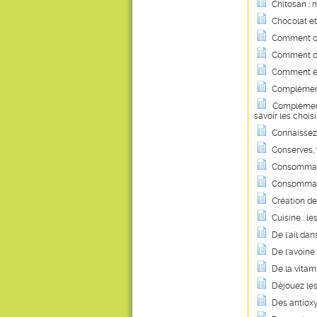
Chitosan : m
Chocolat et
Comment co
Comment dig
Comment évi
Complément
Compléments 
savoir les choisi
Connaissez-
Conserves, v
Consommati
Consommatio
Création de
Cuisine : le
De l'ail dan
De l'avoin
De la vitam
Déjouez les
Des antiox