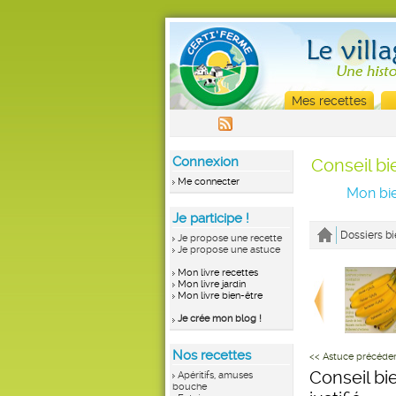
Mes recettes
Connexion
Conseil bi
Me connecter
Mon bie
Je participe !
Dossiers bi
Je propose une recette
Je propose une astuce
Mon livre recettes
Mon livre jardin
Mon livre bien-être
Je crée mon blog !
Nos recettes
<< Astuce précéde
Conseil bi
Apéritifs, amuses
bouche