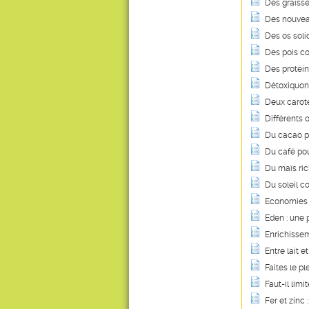
Des graisse
Des nouvea
Des os soli
Des pois co
Des protéin
Détoxiquon
Deux caroté
Différents 
Du cacao p
Du café pou
Du maïs ric
Du soleil c
Economies e
Eden : une
Enrichissem
Entre lait et
Faites le pl
Faut-il lim
Fer et zinc 