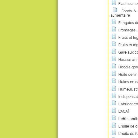
Flash sur le
Foods & 
alimentaire
Fringales d
Fromages : 
Fruits et l
Fruits et l
Gare aux c
Hausse anno
Hoodia gord
Huile de lin
Huiles en c
Humeur, st
Indispensab
L'abricot c
L'ACAÏ
L'effet ant
L'huile de 
L'huile de 