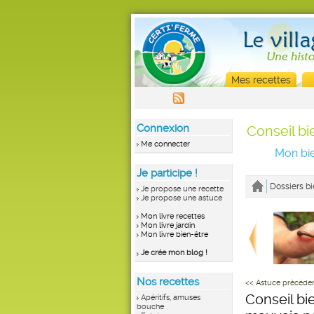
Mes recettes
Connexion
Conseil bi
Me connecter
Mon bie
Je participe !
Dossiers bi
Je propose une recette
Je propose une astuce
Mon livre recettes
Mon livre jardin
Mon livre bien-être
Je crée mon blog !
Nos recettes
<< Astuce précéde
Conseil bie
Apéritifs, amuses
bouche