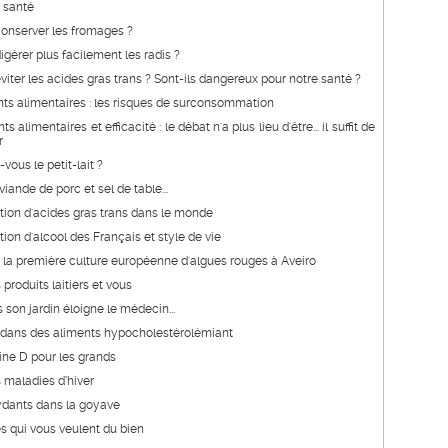
 santé
nserver les fromages ?
érer plus facilement les radis ?
ter les acides gras trans ? Sont-ils dangereux pour notre santé ?
s alimentaires : les risques de surconsommation
alimentaires et efficacité : le débat n'a plus lieu d'être... il suffit de
r
vous le petit-lait ?
iande de porc et sel de table...
on d'acides gras trans dans le monde
n d'alcool des Français et style de vie
 la première culture européenne d'algues rouges à Aveiro
s produits laitiers et vous
s son jardin éloigne le médecin...
e dans des aliments hypocholestérolémiant
ine D pour les grands
 maladies d’hiver
ydants dans la goyave
s qui vous veulent du bien