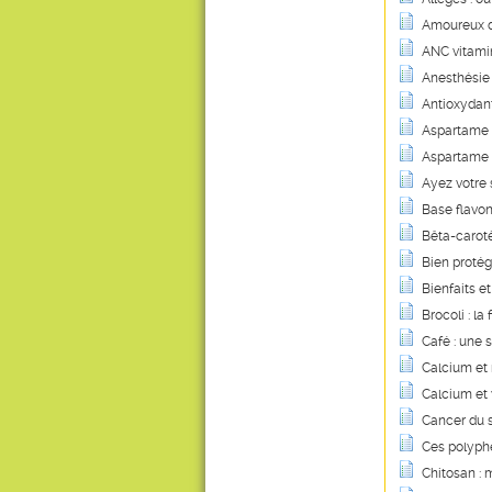
Amoureux de
ANC vitamini
Anesthésie 
Antioxydant
Aspartame :
Aspartame :
Ayez votre 
Base flavon
Bêta-carotè
Bien protég
Bienfaits et
Brocoli : l
Café : une 
Calcium et
Calcium et 
Cancer du s
Ces polyphé
Chitosan : m