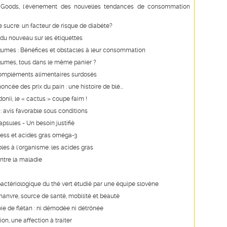
Goods, l'événement des nouvelles tendances de consommation
e sucre: un facteur de risque de diabète?
du nouveau sur les étiquettes
égumes : Bénéfices et obstacles à leur consommation
égumes, tous dans le même panier ?
ompléments alimentaires surdosés
ncée des prix du pain : une histoire de blé...
onii, le « cactus » coupe faim !
 : avis favorable sous conditions
apsules - Un besoin justifié
ress et acides gras oméga-3
les à l'organisme: les acides gras
ontre la maladie
ibactériologique du thé vert étudié par une équipe slovène
chanvre, source de santé, mobilité et beauté
foie de flétan : ni démodée ni détrônée
on, une affection à traiter