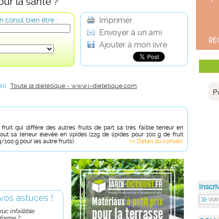
ur la santé ?
Imprimer
 consil bien être :
Envoyer à un ami
Ajouter à mon livre
il :
Toute la diététique - www.i-dietetique.com
fruit qui diffère des autres fruits de part sa très faible teneur en
tout sa teneur élevée en lipides (22g de lipides pour 100 g de fruit
/100 g pour les autre fruits).
>> Détail du conseil
Inscri
vos astuces !
uc infaillible
 forme ?