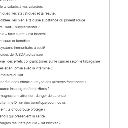
 la salade, à vos saladiers !
ques : les statistiques et la réalité...
ciblée : les bienfaits d'une substance du piment rouge
s : faut-il supplémenter ?
 le « faux sucre » est blanchi
 risque et bénéfice
système immunitaire à l'oeil!
oïdes de l'USDA actualisée
ne : des effets contradictoires sur le cancer selon le tabagisme
és et en forme avec la vitamine C
 méfaits du lait
a fine fleur des choux au rayon des aliments fonctionnels
source insoupçonnée de fibres ?
 magnésium: attention, danger de carence!
vitamine D : un duo bénéfique pour nos os
ein : la choucroute protège ?
nols qui préservent la santé !
aigres résultats pour le « fat blocker »