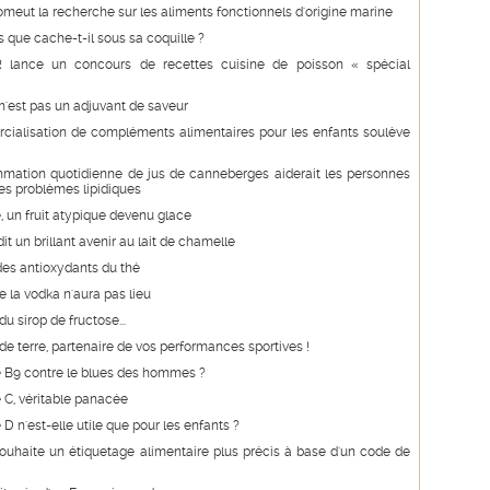
romeut la recherche sur les aliments fonctionnels d'origine marine
is que cache-t-il sous sa coquille ?
 lance un concours de recettes cuisine de poisson « spécial
n'est pas un adjuvant de saveur
ialisation de compléments alimentaires pour les enfants soulève
mation quotidienne de jus de canneberges aiderait les personnes
es problèmes lipidiques
e, un fruit atypique devenu glace
it un brillant avenir au lait de chamelle
des antioxydants du thé
e la vodka n'aura pas lieu
u sirop de fructose...
 terre, partenaire de vos performances sportives !
e B9 contre le blues des hommes ?
 C, véritable panacée
 D n'est-elle utile que pour les enfants ?
uhaite un étiquetage alimentaire plus précis à base d'un code de