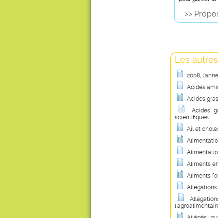
>> Propos
Les autres
2008, l'ann
Acides amin
Acides gras
Acides g
scientifiques...
Ail et chole
Alimentatio
Alimentatio
Aliments en
Aliments fo
Allégations
Allégation
l'agroalimentair
Allégés : ouv