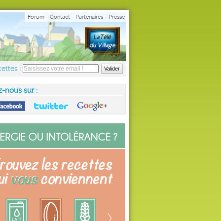
Forum
-
Contact
-
Partenaires
-
Presse
ettes :
z-nous sur :