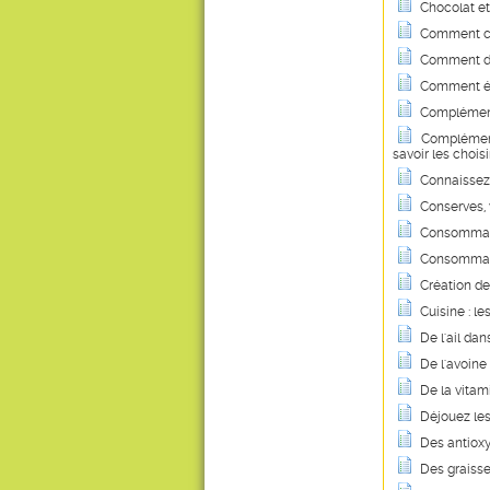
Chocolat et
Comment co
Comment dig
Comment évi
Complément
Compléments 
savoir les choisi
Connaissez-
Conserves, v
Consommati
Consommatio
Création de
Cuisine : le
De l'ail dan
De l'avoin
De la vitam
Déjouez les
Des antiox
Des graisse