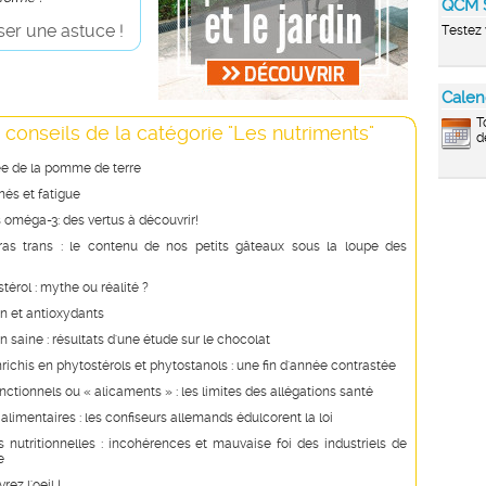
QCM 
er une astuce !
Testez 
Calen
T
 conseils de la catégorie "Les nutriments"
d
ée de la pomme de terre
és et fatigue
 oméga-3: des vertus à découvrir!
ras trans : le contenu de nos petits gâteaux sous la loupe des
stérol : mythe ou réalité ?
n et antioxydants
n saine : résultats d'une étude sur le chocolat
richis en phytostérols et phytostanols : une fin d'année contrastée
nctionnels ou « alicaments » : les limites des allégations santé
 alimentaires : les confiseurs allemands édulcorent la loi
s nutritionnelles : incohérences et mauvaise foi des industriels de
e
rez l'oeil !