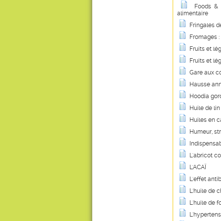
Foods & 
alimentaire
Fringales d
Fromages : 
Fruits et l
Fruits et l
Gare aux c
Hausse anno
Hoodia gord
Huile de lin
Huiles en c
Humeur, st
Indispensab
L'abricot c
L'ACAÏ
L'effet ant
L'huile de 
L'huile de 
L'hypertensi