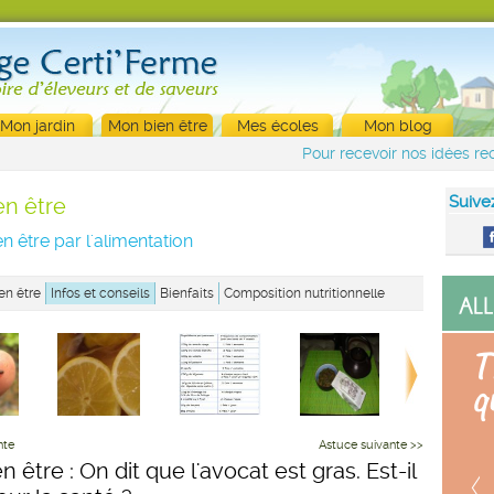
Mon jardin
Mon bien être
Mes écoles
Mon blog
Pour recevoir nos idées rec
Suive
en être
n être par l'alimentation
en être
Infos et conseils
Bienfaits
Composition nutritionnelle
nte
Astuce suivante >>
n être : On dit que l'avocat est gras. Est-il