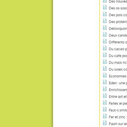
Des nouvea
Des os soli
Des pois co
Des protéin
Détoxiquon
Deux caroté
Différents 
Du cacao p
Du café pou
Du maïs ric
Du soleil c
Economies e
Eden : une
Enrichissem
Entre lait et
Faites le pl
Faut-il lim
Fer et zinc 
Flash sur le