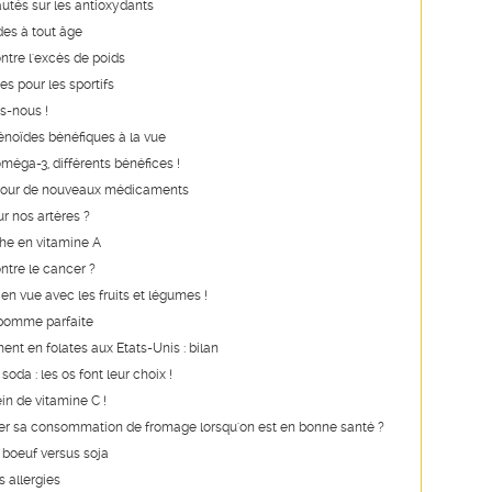
utés sur les antioxydants
des à tout âge
ntre l'excès de poids
es pour les sportifs
s-nous !
noïdes bénéfiques à la vue
oméga-3, différents bénéfices !
our de nouveaux médicaments
r nos artères ?
he en vitamine A
ontre le cancer ?
n vue avec les fruits et légumes !
 pomme parfaite
ent en folates aux Etats-Unis : bilan
 soda : les os font leur choix !
ein de vitamine C !
iter sa consommation de fromage lorsqu'on est en bonne santé ?
: boeuf versus soja
s allergies