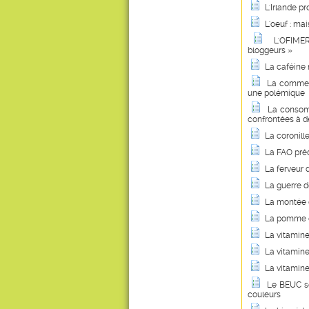
L'Irlande p
L'oeuf : ma
L'OFIMER
bloggeurs »
La caféine 
La commerc
une polémique
La consom
confrontées à d
La coronill
La FAO préd
La ferveur 
La guerre d
La montée d
La pomme de
La vitamin
La vitamine
La vitamine
Le BEUC so
couleurs