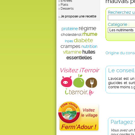
mauvais po
Entrées
Plats
Desserts
Recherchez un
Je propose une recette
Catégorie :
régime
protéine
rhume
cholestérol
diabète
Inpes
crampes
nutrition
vitamine
huiles
Origine du conse
essentielles
Visitez iTerroir
Le conseil
L'avocat est un 
glucides et sur
contre moins 1 g
Partagez 
Vous avez un tr
pour garder la