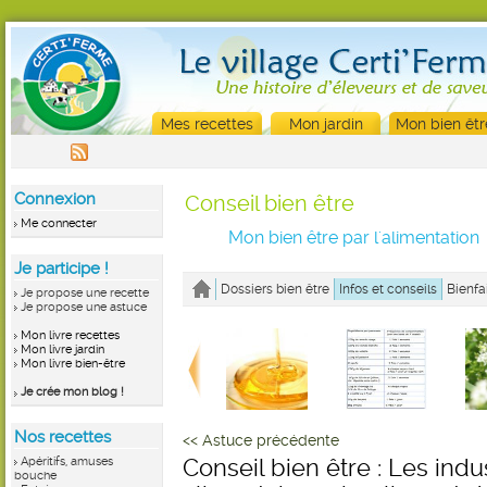
Mes recettes
Mon jardin
Mon bien êtr
Connexion
Conseil bien être
Me connecter
Mon bien être par l'alimentation
Je participe !
Dossiers bien être
Infos et conseils
Bienfa
Je propose une recette
Je propose une astuce
Mon livre recettes
Mon livre jardin
Mon livre bien-être
Je crée mon blog !
Nos recettes
<< Astuce précédente
Apéritifs, amuses
Conseil bien être : Les indu
bouche