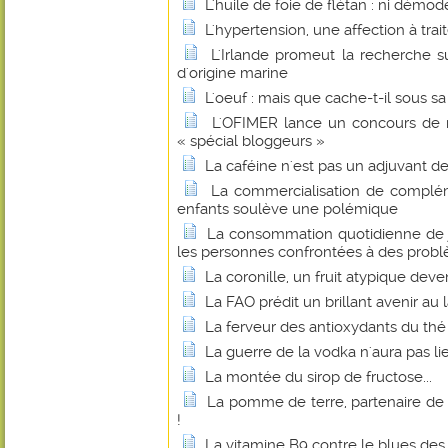
L'huile de foie de flétan : ni démo
L'hypertension, une affection à trait
L'Irlande promeut la recherche su
d'origine marine
L'oeuf : mais que cache-t-il sous sa
L'OFIMER lance un concours de r
« spécial bloggeurs »
La caféine n'est pas un adjuvant d
La commercialisation de complém
enfants soulève une polémique
La consommation quotidienne de j
les personnes confrontées à des probl
La coronille, un fruit atypique dev
La FAO prédit un brillant avenir au 
La ferveur des antioxydants du thé
La guerre de la vodka n'aura pas li
La montée du sirop de fructose...
La pomme de terre, partenaire de
!
La vitamine B9 contre le blues d