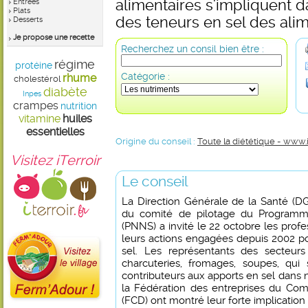
alimentaires s'impliquent d
Entrées
Plats
des teneurs en sel des ali
Desserts
Je propose une recette
Recherchez un consil bien être :
régime
protéine
Catégorie :
rhume
cholestérol
diabète
Inpes
crampes
nutrition
vitamine
huiles
essentielles
Origine du conseil :
Toute la diététique - www.
Visitez iTerroir
Le conseil
La Direction Générale de la Santé (DGS
du comité de pilotage du Programme
(PNNS) a invité le 22 octobre les profes
leurs actions engagées depuis 2002 po
sel. Les représentants des secteurs
charcuteries, fromages, soupes, qui 
contributeurs aux apports en sel dans n
la Fédération des entreprises du Com
(FCD) ont montré leur forte implicatio