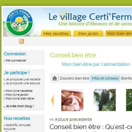
Mes recettes
Mon jardin
Mon bien êtr
Connexion
Conseil bien être
Me connecter
Mon bien être par l'alimentation
Je participe !
Dossiers bien être
Infos et conseils
Bienfa
Je propose une recette
Je propose une astuce
Mon livre recettes
Mon livre jardin
Mon livre bien-être
Je crée mon blog !
Nos recettes
<< Astuce précédente
Apéritifs, amuses
Conseil bien être : Qu'est-
bouche