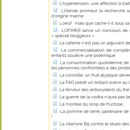
L'hypertension, une affection à trait
L'Irlande promeut la recherche su
d'origine marine
L'oeuf : mais que cache-t-il sous sa
L'OFIMER lance un concours de r
« spécial bloggeurs »
La caféine n'est pas un adjuvant d
La commercialisation de complém
enfants soulève une polémique
La consommation quotidienne de j
les personnes confrontées à des probl
La coronille, un fruit atypique dev
La FAO prédit un brillant avenir au 
La ferveur des antioxydants du thé
La guerre de la vodka n'aura pas li
La montée du sirop de fructose...
La pomme de terre, partenaire de
!
La vitamine B9 contre le blues d