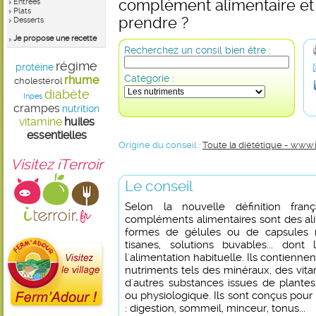
complément alimentaire et
Entrées
Plats
prendre ?
Desserts
Je propose une recette
Recherchez un consil bien être :
régime
protéine
Catégorie :
rhume
cholestérol
diabète
Inpes
crampes
nutrition
vitamine
huiles
essentielles
Origine du conseil :
Toute la diététique - www.
Visitez iTerroir
Le conseil
Selon la nouvelle définition fran
compléments alimentaires sont des al
formes de gélules ou de capsules 
tisanes, solutions buvables... don
l'alimentation habituelle. Ils contienn
nutriments tels des minéraux, des vit
d'autres substances issues de plantes
ou physiologique. Ils sont conçus pour
: digestion, sommeil, minceur, tonus...