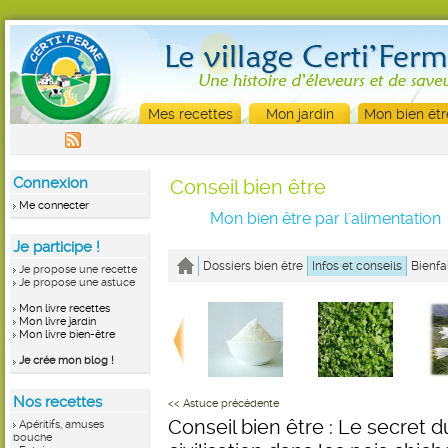
Mes recettes
Mon jardin
Mon bien êtr
Connexion
Conseil bien être
Me connecter
Mon bien être par l'alimentation
Je participe !
Dossiers bien être
Infos et conseils
Bienfa
Je propose une recette
Je propose une astuce
Mon livre recettes
Mon livre jardin
Mon livre bien-être
Je crée mon blog !
Nos recettes
<< Astuce précédente
Conseil bien être : Le secret d
Apéritifs, amuses
bouche