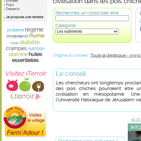
civilisation dans les pois chich
Entrées
Plats
Desserts
Recherchez un consil bien être :
Je propose une recette
Catégorie :
régime
protéine
rhume
cholestérol
diabète
Inpes
crampes
nutrition
vitamine
huiles
Origine du conseil :
Toute la diététique - www.
essentielles
Visitez iTerroir
Le conseil
Les chercheurs ont longtemps proclamé
des pois chiches pourraient être 
civilisation en mésopotamie. Une
l'Université Hébraïque de Jérusalem vien