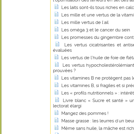
l'optimisation des teneurs en sel des a
Les laits sont-ils tous riches en cal
Les mille et une vertus de la vitam
Les mille vertus de l'ail
Les oméga 3 et le cancer du sein
Les promesses du gingembre contr
Les vertus cicatrisantes et anti
évaluées
Les vertus de l’huile de foie de flé
Les vertus hypocholestérolémian
prouvées ?
Les vitamines B ne protègent pas l
Les vitamines B, si fragiles et si pr
Les « profils nutritionnels » : intérê
Livre blanc « Sucre et santé » u
lectorat élargi
Mangez des pommes !
Masse grasse : les leurres d'un beu
Même sans huile, la mâche est ric