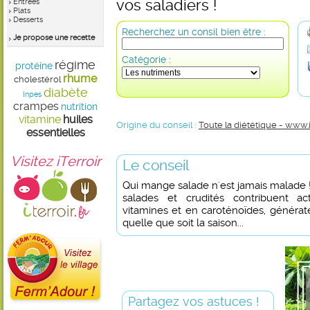
vos saladiers !
Entrées
Plats
Desserts
Recherchez un consil bien être :
Je propose une recette
Catégorie :
régime
protéine
rhume
cholestérol
diabète
Inpes
crampes
nutrition
vitamine
huiles
Origine du conseil :
Toute la diététique - www.
essentielles
Visitez iTerroir
Le conseil
Qui mange salade n'est jamais malade !
salades et crudités contribuent a
vitamines et en caroténoïdes, générat
quelle que soit la saison...
Partagez vos astuces !