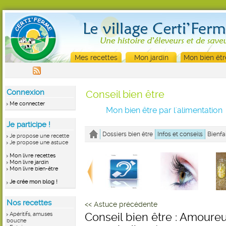
Mes recettes
Mon jardin
Mon bien êtr
Connexion
Conseil bien être
Me connecter
Mon bien être par l'alimentation
Je participe !
Dossiers bien être
Infos et conseils
Bienfa
Je propose une recette
Je propose une astuce
Mon livre recettes
Mon livre jardin
Mon livre bien-être
Je crée mon blog !
Nos recettes
<< Astuce précédente
Apéritifs, amuses
Conseil bien être : Amoureu
bouche