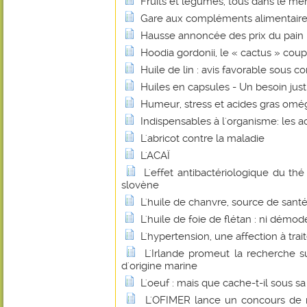
Fruits et légumes, tous dans le mê
Gare aux compléments alimentaire
Hausse annoncée des prix du pain : 
Hoodia gordonii, le « cactus » coup
Huile de lin : avis favorable sous co
Huiles en capsules - Un besoin justi
Humeur, stress et acides gras omé
Indispensables à l'organisme: les a
L'abricot contre la maladie
L'ACAÏ
L'effet antibactériologique du th
slovène
L'huile de chanvre, source de santé
L'huile de foie de flétan : ni démo
L'hypertension, une affection à trait
L'Irlande promeut la recherche su
d'origine marine
L'oeuf : mais que cache-t-il sous sa
L'OFIMER lance un concours de r