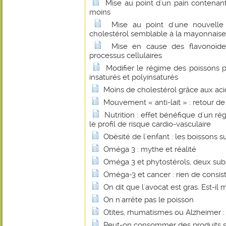
Mise au point d'un pain contenant
moins
Mise au point d'une nouvelle
cholestérol semblable à la mayonnaise
Mise en cause des flavonoïde
processus cellulaires
Modifier le régime des poissons p
insaturés et polyinsaturés
Moins de cholestérol grâce aux ac
Mouvement « anti-lait » : retour d
Nutrition : effet bénéfique d'un ré
le profil de risque cardio-vasculaire
Obésité de l'enfant : les boissons 
Oméga 3 : mythe et réalité
Oméga 3 et phytostérols, deux sub
Oméga-3 et cancer : rien de consis
On dit que l'avocat est gras. Est-il 
On n'arrête pas le poisson
Otites, rhumatismes ou Alzheimer : l
Peut-on consommer des produits s