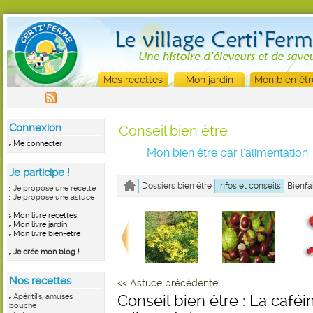
Mes recettes
Mon jardin
Mon bien êtr
Connexion
Conseil bien être
Me connecter
Mon bien être par l'alimentation
Je participe !
Dossiers bien être
Infos et conseils
Bienfa
Je propose une recette
Je propose une astuce
Mon livre recettes
Mon livre jardin
Mon livre bien-être
Je crée mon blog !
Nos recettes
<< Astuce précédente
Apéritifs, amuses
Conseil bien être : La caféi
bouche