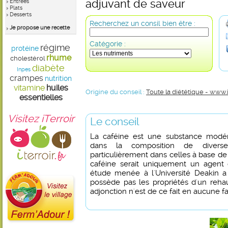
adjuvant de saveur
Entrées
Plats
Desserts
Recherchez un consil bien être :
Je propose une recette
Catégorie :
régime
protéine
rhume
cholestérol
diabète
Inpes
crampes
nutrition
vitamine
huiles
Origine du conseil :
Toute la diététique - www.
essentielles
Visitez iTerroir
Le conseil
La caféine est une substance modér
dans la composition de divers
particulièrement dans celles à base de c
caféine serait uniquement un agent
étude menée à l'Université Deakin a
possède pas les propriétés d'un reha
adjonction n'est de ce fait en aucune fa