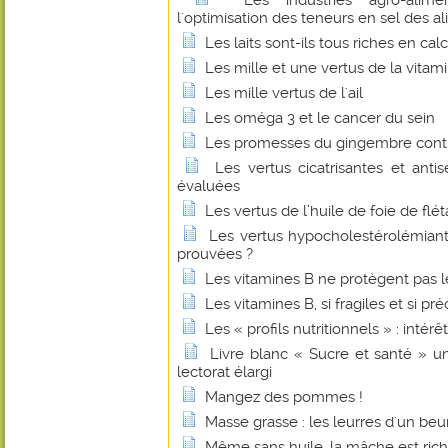
Les industries agro-alime
l'optimisation des teneurs en sel des a
Les laits sont-ils tous riches en cal
Les mille et une vertus de la vitam
Les mille vertus de l'ail
Les oméga 3 et le cancer du sein
Les promesses du gingembre contr
Les vertus cicatrisantes et anti
évaluées
Les vertus de l’huile de foie de flé
Les vertus hypocholestérolémian
prouvées ?
Les vitamines B ne protègent pas l
Les vitamines B, si fragiles et si pr
Les « profils nutritionnels » : intérê
Livre blanc « Sucre et santé » u
lectorat élargi
Mangez des pommes !
Masse grasse : les leurres d'un beu
Même sans huile, la mâche est ric