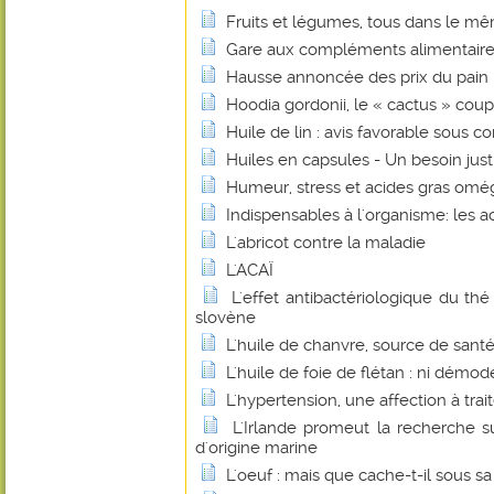
Fruits et légumes, tous dans le mê
Gare aux compléments alimentaire
Hausse annoncée des prix du pain : 
Hoodia gordonii, le « cactus » coup
Huile de lin : avis favorable sous co
Huiles en capsules - Un besoin justi
Humeur, stress et acides gras omé
Indispensables à l'organisme: les a
L'abricot contre la maladie
L'ACAÏ
L'effet antibactériologique du th
slovène
L'huile de chanvre, source de santé
L'huile de foie de flétan : ni démo
L'hypertension, une affection à trait
L'Irlande promeut la recherche su
d'origine marine
L'oeuf : mais que cache-t-il sous sa