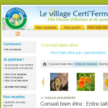
Mes recettes
Mon jardin
Mon bien êtr
Connexion
Conseil bien être
Me connecter
Mon bien être par l'alimentation
Je participe !
Dossiers bien être
Infos et conseils
Bienfa
Je propose une recette
Je propose une astuce
Mon livre recettes
Mon livre jardin
Mon livre bien-être
Je crée mon blog !
Nos recettes
<< Astuce précédente
Apéritifs, amuses
Conseil bien être : Entre lait
bouche