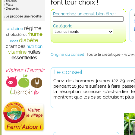
font leur choix !
Entrées
Plats
Desserts
Recherchez un consil bien être :
Je propose une recette
Catégorie :
régime
protéine
rhume
cholestérol
diabète
Inpes
crampes
nutrition
vitamine
huiles
Origine du conseil :
Toute la diététique - www.
essentielles
Visitez iTerroir
Le conseil
Chez des hommes jeunes (22-29 ans), 
pendant 10 jours suffisent à faire pass
la résorption osseuse (c'est-à-dire 
montrent que les os se détruisent plus q