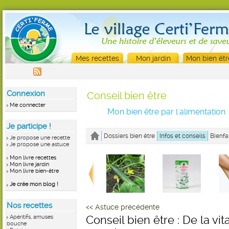
Mes recettes
Mon jardin
Mon bien êtr
Connexion
Conseil bien être
Me connecter
Mon bien être par l'alimentation
Je participe !
Dossiers bien être
Infos et conseils
Bienfa
Je propose une recette
Je propose une astuce
Mon livre recettes
Mon livre jardin
Mon livre bien-être
Je crée mon blog !
Nos recettes
<< Astuce précédente
Apéritifs, amuses
Conseil bien être : De la vi
bouche