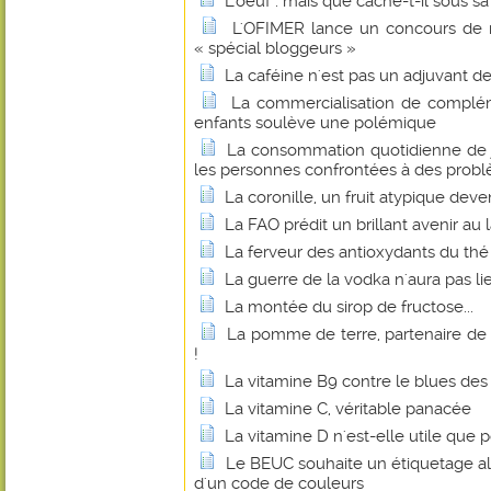
L'oeuf : mais que cache-t-il sous sa
L'OFIMER lance un concours de r
« spécial bloggeurs »
La caféine n'est pas un adjuvant d
La commercialisation de complém
enfants soulève une polémique
La consommation quotidienne de j
les personnes confrontées à des probl
La coronille, un fruit atypique dev
La FAO prédit un brillant avenir au 
La ferveur des antioxydants du thé
La guerre de la vodka n'aura pas li
La montée du sirop de fructose...
La pomme de terre, partenaire de
!
La vitamine B9 contre le blues d
La vitamine C, véritable panacée
La vitamine D n'est-elle utile que p
Le BEUC souhaite un étiquetage al
d'un code de couleurs