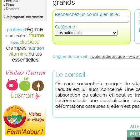
grands
Entrées
Plats
Desserts
Recherchez un consil bien être :
Je propose une recette
Catégorie :
régime
protéine
rhume
cholestérol
diabète
Inpes
crampes
nutrition
vitamine
huiles
Origine du conseil :
Toute la diététique - www.
essentielles
Visitez iTerroir
Le conseil
On parle souvent du manque de vitam
l'adulte est lui aussi concerné. Une 
l'absorption du calcium et peut se tra
l'ostéomalacie, une décalcification 
déformations osseuses si elle n'est pas 