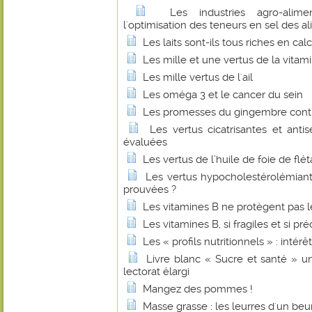
Les industries agro-alime
l'optimisation des teneurs en sel des a
Les laits sont-ils tous riches en cal
Les mille et une vertus de la vitam
Les mille vertus de l'ail
Les oméga 3 et le cancer du sein
Les promesses du gingembre contr
Les vertus cicatrisantes et anti
évaluées
Les vertus de l’huile de foie de flé
Les vertus hypocholestérolémian
prouvées ?
Les vitamines B ne protègent pas l
Les vitamines B, si fragiles et si pr
Les « profils nutritionnels » : intérê
Livre blanc « Sucre et santé » u
lectorat élargi
Mangez des pommes !
Masse grasse : les leurres d'un beu