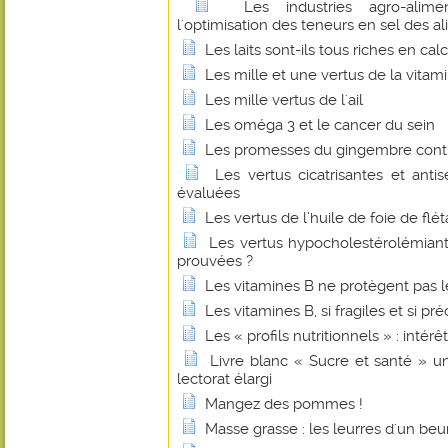
Les industries agro-alime
l'optimisation des teneurs en sel des a
Les laits sont-ils tous riches en cal
Les mille et une vertus de la vitam
Les mille vertus de l'ail
Les oméga 3 et le cancer du sein
Les promesses du gingembre contr
Les vertus cicatrisantes et anti
évaluées
Les vertus de l’huile de foie de flé
Les vertus hypocholestérolémian
prouvées ?
Les vitamines B ne protègent pas l
Les vitamines B, si fragiles et si pr
Les « profils nutritionnels » : intérê
Livre blanc « Sucre et santé » u
lectorat élargi
Mangez des pommes !
Masse grasse : les leurres d'un beu