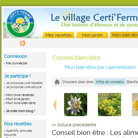
Mes recettes
Mon jardin
Mon bien êtr
Connexion
Conseil bien être
Me connecter
Mon bien être par l'alimentation
Je participe !
Dossiers bien être
Infos et conseils
Bienfa
Je propose une recette
Je propose une astuce
Mon livre recettes
Mon livre jardin
Mon livre bien-être
Je crée mon blog !
Nos recettes
<< Astuce précédente
Apéritifs, amuses
Conseil bien être : Les ali
bouche