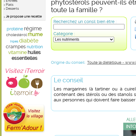
phytostérols peuvent-ils 
Entrées
Plats
toute la famille ?
Desserts
Je propose une recette
Recherchez un consil bien être :
régime
protéine
Catégorie :
rhume
cholestérol
diabète
Inpes
crampes
nutrition
vitamine
huiles
essentielles
Origine du conseil :
Toute la diététique - www.
Visitez iTerroir
Le conseil
Les margarines (à tartiner ou à cuire)
contenant des stérols ou des stanols 
aux personnes qui doivent faire baisser