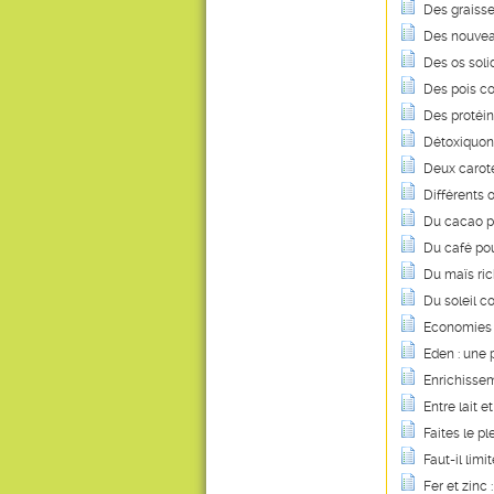
Des graisse
Des nouvea
Des os soli
Des pois co
Des protéin
Détoxiquon
Deux caroté
Différents 
Du cacao p
Du café pou
Du maïs ric
Du soleil c
Economies e
Eden : une
Enrichissem
Entre lait et
Faites le pl
Faut-il lim
Fer et zinc 