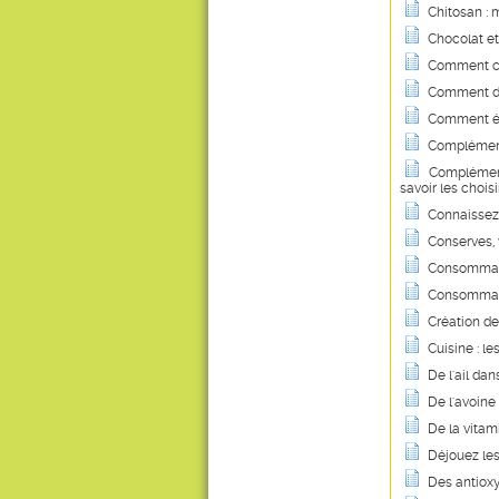
Chitosan : m
Chocolat et
Comment co
Comment dig
Comment évi
Complément
Compléments 
savoir les choisi
Connaissez-
Conserves, v
Consommati
Consommatio
Création de
Cuisine : le
De l'ail dan
De l'avoin
De la vitam
Déjouez les
Des antiox