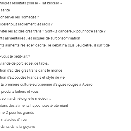
aigres résultats pour le « fat blocker »
 santé
nserver les fromages ?
érer plus facilement les radis ?
ter les acides gras trans ? Sont-ils dangereux pour notre santé ?
s alimentaires : les risques de surconsommation
alimentaires et efficacité : le débat n'a plus lieu d'être... il suffit de
r
vous le petit-lait ?
iande de porc et sel de table...
on d'acides gras trans dans le monde
n d'alcool des Français et style de vie
 la première culture européenne d'algues rouges à Aveiro
s produits laitiers et vous
s son jardin éloigne le médecin...
e dans des aliments hypocholestérolémiant
ine D pour les grands
 maladies d’hiver
ydants dans la goyave