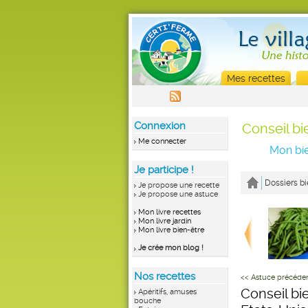
Mes recettes
Connexion
Conseil bi
Me connecter
Mon bie
Je participe !
Dossiers bi
Je propose une recette
Je propose une astuce
Mon livre recettes
Mon livre jardin
Mon livre bien-être
Je crée mon blog !
Nos recettes
<< Astuce précéde
Conseil bi
Apéritifs, amuses
bouche