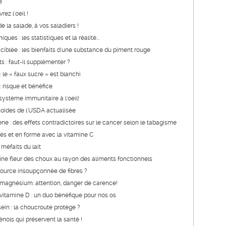
e
rez l'oeil !
 la salade, à vos saladiers !
ques : les statistiques et la réalité...
ciblée : les bienfaits d'une substance du piment rouge
s : faut-il supplémenter ?
 le « faux sucre » est blanchi
 risque et bénéfice
système immunitaire à l'oeil!
oïdes de l'USDA actualisée
ne : des effets contradictoires sur le cancer selon le tabagisme
és et en forme avec la vitamine C
 méfaits du lait
a fine fleur des choux au rayon des aliments fonctionnels
source insoupçonnée de fibres ?
 magnésium: attention, danger de carence!
vitamine D : un duo bénéfique pour nos os
ein : la choucroute protège ?
nols qui préservent la santé !