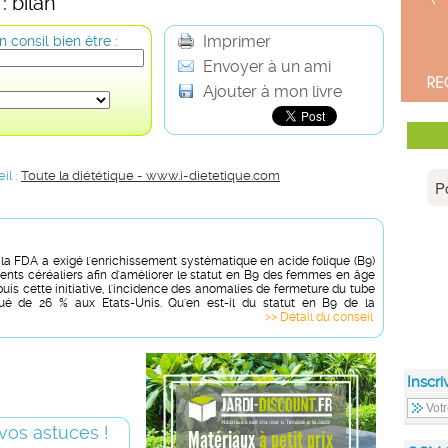
: bilan
Imprimer
 consil bien être :
Envoyer à un ami
Ajouter à mon livre
il :
Toute la diététique - www.i-dietetique.com
, la FDA a exigé l'enrichissement systématique en acide folique (B9)
ments céréaliers afin d'améliorer le statut en B9 des femmes en âge
uis cette initiative, l'incidence des anomalies de fermeture du tube
ué de 26 % aux Etats-Unis. Qu'en est-il du statut en B9 de la
>> Détail du conseil
Inscri
vos astuces !