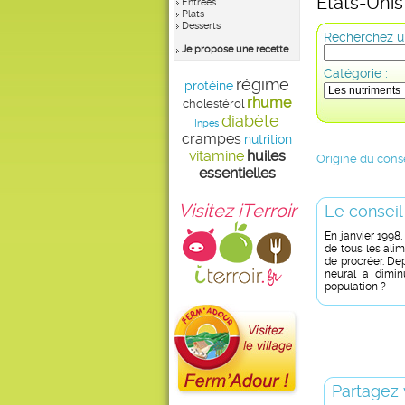
Etats-Unis 
Entrées
Plats
Desserts
Recherchez un
Je propose une recette
Catégorie :
régime
protéine
rhume
cholestérol
diabète
Inpes
crampes
nutrition
vitamine
huiles
Origine du conse
essentielles
Visitez iTerroir
Le conseil
En janvier 1998
de tous les ali
de procréer. Dep
neural a dimin
population ?
Partagez 