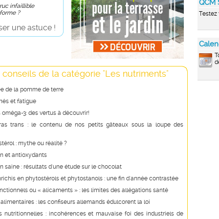
QCM 
uc infaillible
 forme ?
Testez 
er une astuce !
Calen
T
d
 conseils de la catégorie "Les nutriments"
ée de la pomme de terre
és et fatigue
 oméga-3: des vertus à découvrir!
ras trans : le contenu de nos petits gâteaux sous la loupe des
stérol : mythe ou réalité ?
n et antioxydants
n saine : résultats d'une étude sur le chocolat
richis en phytostérols et phytostanols : une fin d'année contrastée
nctionnels ou « alicaments » : les limites des allégations santé
 alimentaires : les confiseurs allemands édulcorent la loi
s nutritionnelles : incohérences et mauvaise foi des industriels de