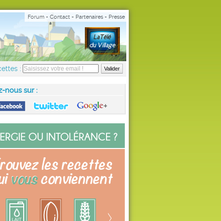
Forum
-
Contact
-
Partenaires
-
Presse
ettes :
z-nous sur :