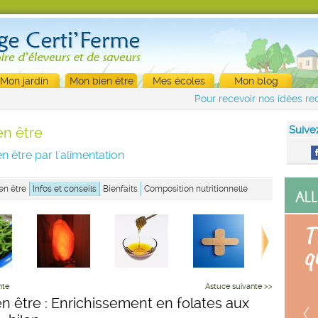
Mon jardin
Mon bien être
Mes écoles
Mon blog
Pour recevoir nos idées rec
Suive
en être
n être par l'alimentation
en être
Infos et conseils
Bienfaits
Composition nutritionnelle
nte
Astuce suivante >>
en être : Enrichissement en folates aux