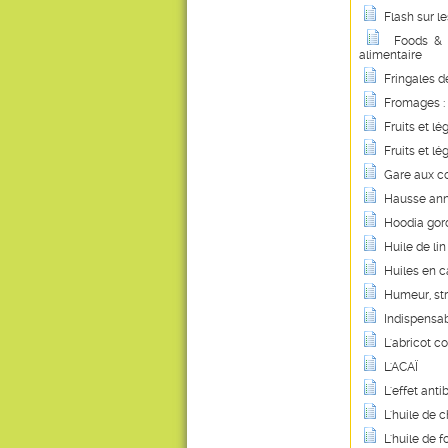
Flash sur le
Foods & 
alimentaire
Fringales d
Fromages : 
Fruits et l
Fruits et l
Gare aux c
Hausse anno
Hoodia gord
Huile de lin
Huiles en c
Humeur, st
Indispensab
L'abricot c
L'ACAÏ
L'effet ant
L'huile de 
L'huile de 