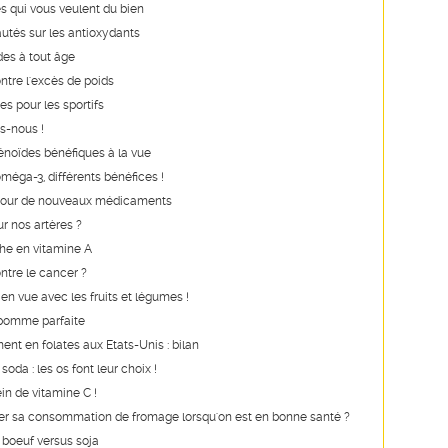
s qui vous veulent du bien
utés sur les antioxydants
des à tout âge
ntre l'excès de poids
es pour les sportifs
s-nous !
noïdes bénéfiques à la vue
oméga-3, différents bénéfices !
our de nouveaux médicaments
r nos artères ?
he en vitamine A
ontre le cancer ?
n vue avec les fruits et légumes !
 pomme parfaite
ent en folates aux Etats-Unis : bilan
 soda : les os font leur choix !
ein de vitamine C !
iter sa consommation de fromage lorsqu'on est en bonne santé ?
: boeuf versus soja