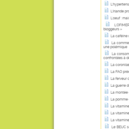
L'hypertensi
L'Irlande p
L'oeuf : ma
L'OFIMER
bloggeurs »
La caféine 
La commerc
une polémique
La consom
confrontées à d
La coronill
La FAO préd
La ferveur 
La guerre d
La montée d
La pomme de
La vitamin
La vitamine
La vitamine
Le BEUC so