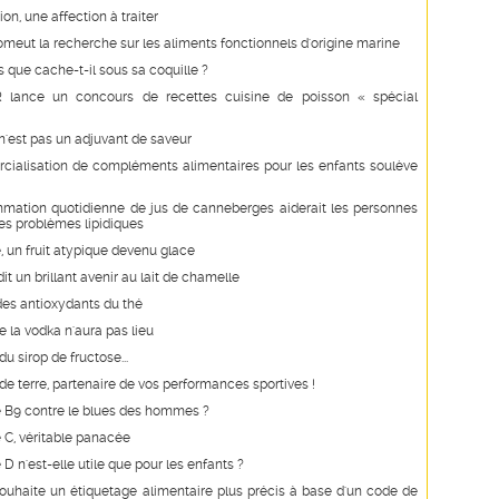
on, une affection à traiter
romeut la recherche sur les aliments fonctionnels d'origine marine
is que cache-t-il sous sa coquille ?
 lance un concours de recettes cuisine de poisson « spécial
n'est pas un adjuvant de saveur
ialisation de compléments alimentaires pour les enfants soulève
mation quotidienne de jus de canneberges aiderait les personnes
es problèmes lipidiques
e, un fruit atypique devenu glace
it un brillant avenir au lait de chamelle
des antioxydants du thé
e la vodka n'aura pas lieu
u sirop de fructose...
 terre, partenaire de vos performances sportives !
e B9 contre le blues des hommes ?
 C, véritable panacée
 D n'est-elle utile que pour les enfants ?
uhaite un étiquetage alimentaire plus précis à base d'un code de