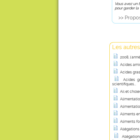
Vous avez un tr
pour garder la
>> Propos
Les autres
2008, l'ann
Acides amin
Acides gras
Acides g
scientifiques...
Ail et chole
Alimentatio
Alimentatio
Aliments en
Aliments fo
Allégations
Allégation