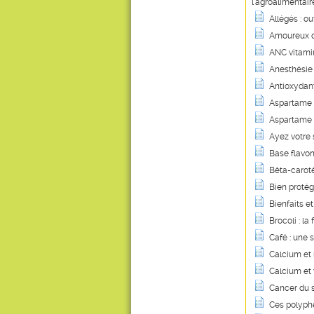
l'agroalimentair
Allégés : ouv
Amoureux de
ANC vitamini
Anesthésie 
Antioxydant
Aspartame :
Aspartame :
Ayez votre 
Base flavon
Bêta-carotè
Bien protég
Bienfaits et
Brocoli : l
Café : une 
Calcium et
Calcium et 
Cancer du s
Ces polyphé